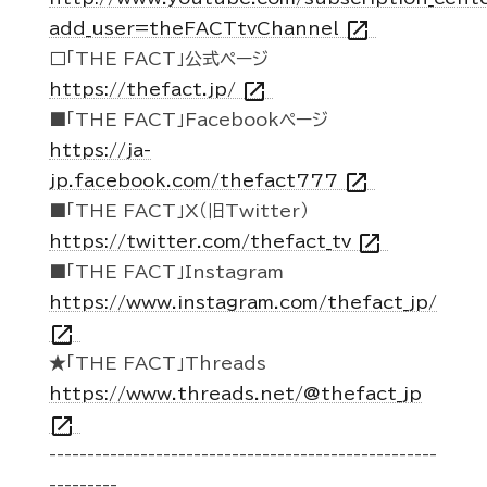
open_in_new
add_user=theFACTtvChannel
□「THE FACT」公式ページ
open_in_new
https://thefact.jp/
■「THE FACT」Facebookページ
https://ja-
open_in_new
jp.facebook.com/thefact777
■「THE FACT」X（旧Twitter）
open_in_new
https://twitter.com/thefact_tv
■「THE FACT」Instagram
https://www.instagram.com/thefact_jp/
open_in_new
★「THE FACT」Threads
https://www.threads.net/@thefact_jp
open_in_new
---------------------------------------------------
---------