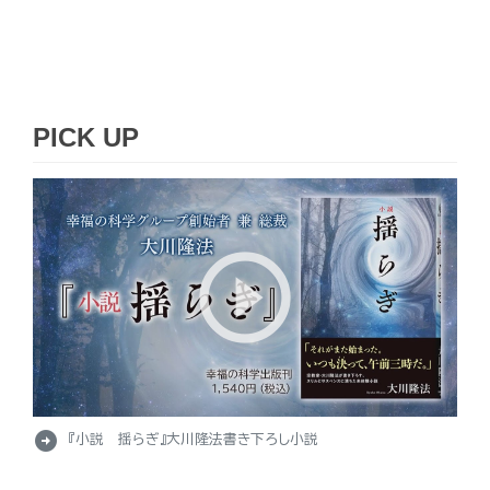
PICK UP
arrow_circle_right
『小説 揺らぎ』大川隆法書き下ろし小説