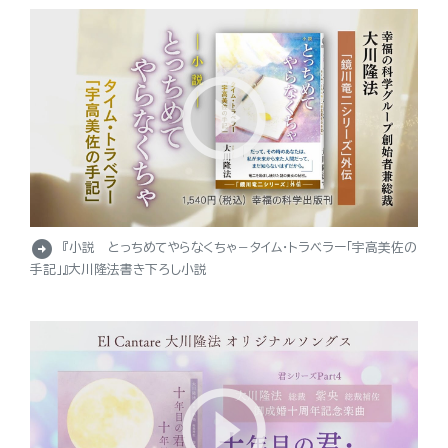
arrow_circle_right
『小説 とっちめてやらなくちゃ－タイム・トラベラー「宇高美佐の
手記」』大川隆法書き下ろし小説