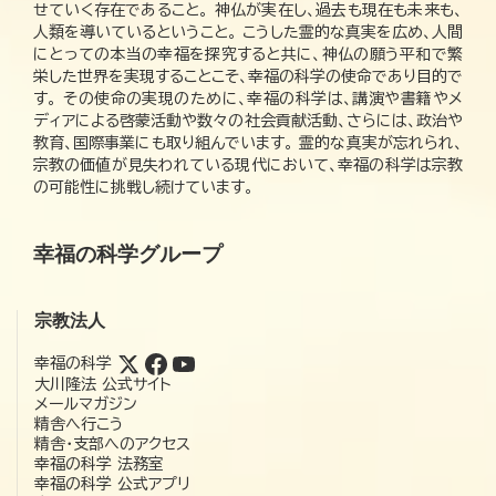
せていく存在であること。 神仏が実在し、過去も現在も未来も、
人類を導いているということ。 こうした霊的な真実を広め、人間
にとっての本当の幸福を探究すると共に、神仏の願う平和で繁
栄した世界を実現することこそ、幸福の科学の使命であり目的で
す。 その使命の実現のために、幸福の科学は、講演や書籍やメ
ディアによる啓蒙活動や数々の社会貢献活動、さらには、政治や
教育、国際事業にも取り組んでいます。 霊的な真実が忘れられ、
宗教の価値が見失われている現代において、幸福の科学は宗教
の可能性に挑戦し続けています。
幸福の科学グループ
宗教法人
幸福の科学
大川隆法 公式サイト
メールマガジン
精舎へ行こう
精舎・支部へのアクセス
幸福の科学 法務室
幸福の科学 公式アプリ