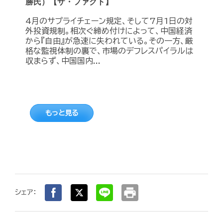
勝氏）【ザ・ファクト】
4月のサプライチェーン規定、そして7月1日の対
外投資規制。相次ぐ締め付けによって、中国経済
から『自由』が急速に失われている。その一方、厳
格な監視体制の裏で、市場のデフレスパイラルは
収まらず、中国国内...
もっと見る
print
シェア：