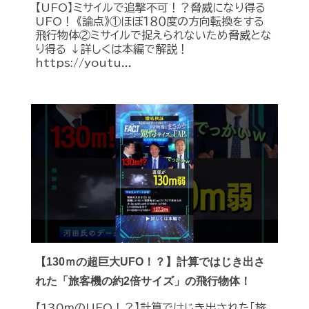
【UFO】ミサイルで追撃不可！？脅威になり得る
UFO！ 《論点》①ほぼ１８０度の方向転換をする
飛行物体②ミサイルで捉えられないため脅威とな
り得る ↓詳しくは本編で解説！
https://youtu...
【130ｍの超巨大UFO！？】計算ではじき出さ
れた「旅客機の約2倍サイズ」の飛行物体！
【130ｍのUFO！？】計算ではじき出された「旅