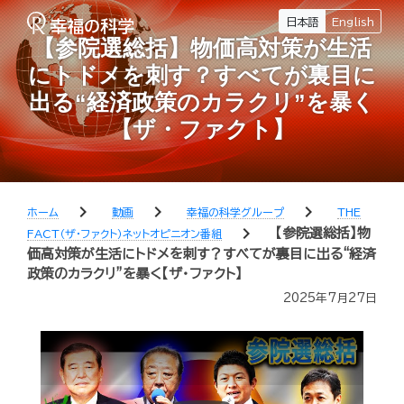
日本語
English
【参院選総括】物価高対策が生活
にトドメを刺す？すべてが裏目に
出る“経済政策のカラクリ”を暴く
【ザ・ファクト】
chevron_right
chevron_right
chevron_right
ホーム
動画
幸福の科学グループ
THE
chevron_right
【参院選総括】物
FACT（ザ・ファクト）ネットオピニオン番組
価高対策が生活にトドメを刺す？すべてが裏目に出る“経済
政策のカラクリ”を暴く【ザ・ファクト】
2025年7月27日