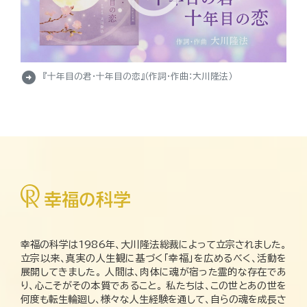
arrow_circle_right
『十年目の君・十年目の恋』（作詞・作曲：大川隆法）
幸福の科学は1986年、大川隆法総裁によって立宗されました。
立宗以来、真実の人生観に基づく「幸福」を広めるべく、活動を
展開してきました。 人間は、肉体に魂が宿った霊的な存在であ
り、心こそがその本質であること。 私たちは、この世とあの世を
何度も転生輪廻し、様々な人生経験を通して、自らの魂を成長さ