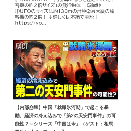
客機の約2倍サイズ」の飛行物体！ 《論点》
①UFOのサイズは約130ｍの計算②最大級の旅
客機の約2倍！ ↓詳しくは本編で解説！
https://yo...
【内部崩壊】中国「就職氷河期」で起こる暴
動。経済の冷え込みで「第2の天安門事件」の可
能性？～シリーズ「中国は今」（ゲスト：相馬