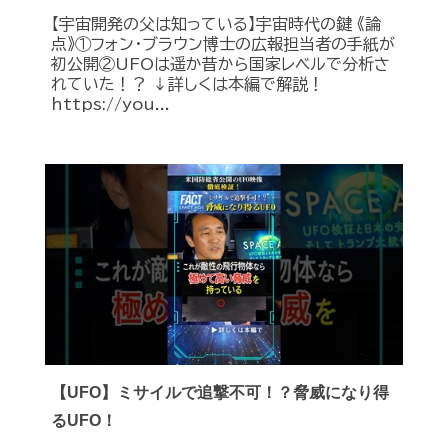
【宇宙開発の父は知っている】宇宙時代の鍵 《論
点》①フォン・ブラウン博士の広報担当者の手紙が
初公開②UFOは遥か昔から国家レベルで分析さ
れていた！？ ↓詳しくは本編で解説！
https://you...
【UFO】ミサイルで追撃不可！？脅威になり得
るUFO！