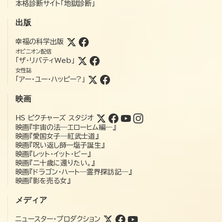
本格診断サイト「地獄診断」
出版
幸福の科学出版
オピニオン配信
「ザ・リバティWeb」
女性誌
「アー・ユー・ハッピー?」
映画
HS ピクチャーズ スタジオ
映画『宇宙の法―エローヒム編―』
映画『愛国女子―紅武士道』
映画『呪い返し師—塩子誕生』
映画『レット・イット・ビー』
映画『二十歳に還りたい。』
映画『ドラゴン・ハート―霊界探訪記―』
映画『影を売る女』
メディア
ニュースター・プロダクション