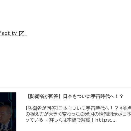
open_in_new
fact_tv
【防衛省が回答】日本もついに宇宙時代へ！？
【防衛省が回答】日本もついに宇宙時代へ！？ 《論
の捉え方が大きく変わった②米国の情報開示が日
っている ↓詳しくは本編で解説！https:...