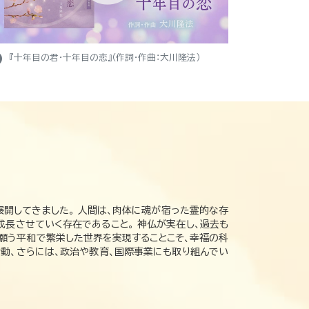
ight
『十年目の君・十年目の恋』（作詞・作曲：大川隆法）
展開してきました。 人間は、肉体に魂が宿った霊的な存
成長させていく存在であること。 神仏が実在し、過去も
の願う平和で繁栄した世界を実現することこそ、幸福の科
動、さらには、政治や教育、国際事業にも取り組んでい