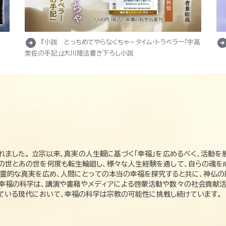
arrow_circle_right
arrow_circle_r
『小説 とっちめてやらなくちゃ－タイム・トラベラー「宇高
美佐の手記」』大川隆法書き下ろし小説
れました。 立宗以来、真実の人生観に基づく「幸福」を広めるべく、活動を
この世とあの世を何度も転生輪廻し、様々な人生経験を通して、自らの魂を
た霊的な真実を広め、人間にとっての本当の幸福を探究すると共に、神仏
、幸福の科学は、講演や書籍やメディアによる啓蒙活動や数々の社会貢献活
れている現代において、幸福の科学は宗教の可能性に挑戦し続けています。