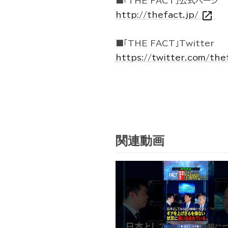
■「THE FACT」公式ページ
open_in_new
http://thefact.jp/
■「THE FACT」Twitter
https://twitter.com/the
関連動画