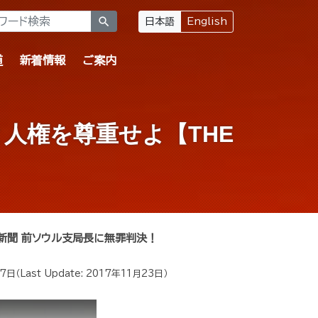
search
日本語
English
道
新着情報
ご案内
人権を尊重せよ【THE
新聞 前ソウル支局長に無罪判決！
17日
（Last Update:
2017年11月23日
）