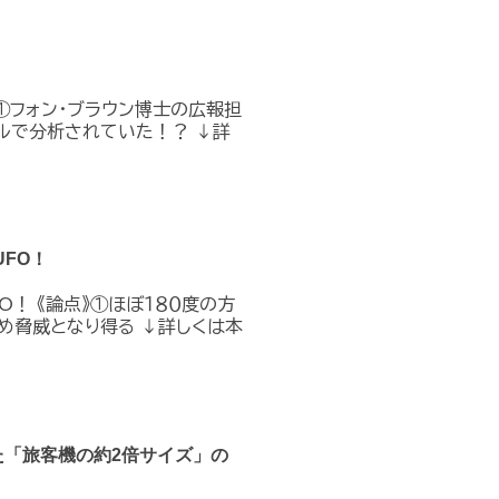
①フォン・ブラウン博士の広報担
ルで分析されていた！？ ↓詳
FO！
O！ 《論点》①ほぼ１８０度の方
め脅威となり得る ↓詳しくは本
た「旅客機の約2倍サイズ」の