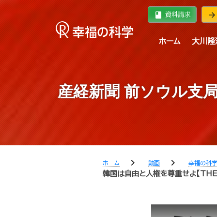
book
arrow_forward
資料請求
ホーム
大川隆
産経新聞 前ソウル支
chevron_right
chevron_right
ホーム
動画
幸福の科
韓国は自由と人権を尊重せよ【THE F