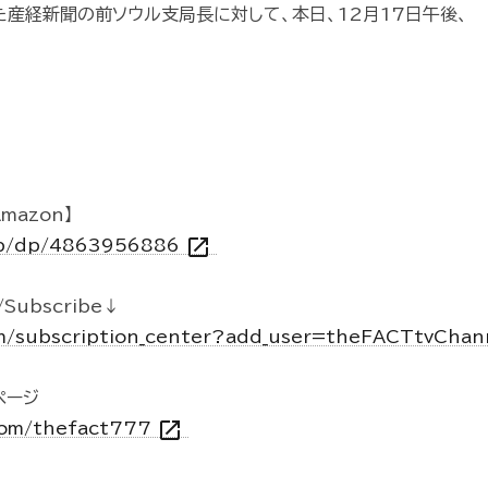
た産経新聞の前ソウル支局長に対して、本日、12月17日午後、
mazon】
open_in_new
.jp/dp/4863956886
Subscribe↓
m/subscription_center?add_user=theFACTtvCha
kページ
open_in_new
.com/thefact777