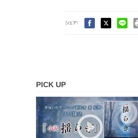
pr
シェア：
PICK UP