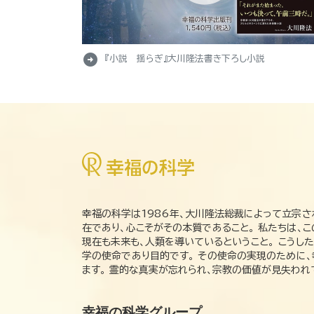
arrow_circle_right
『小説 揺らぎ』大川隆法書き下ろし小説
幸福の科学は1986年、大川隆法総裁によって立宗さ
在であり、心こそがその本質であること。 私たちは、
現在も未来も、人類を導いているということ。 こうし
学の使命であり目的です。 その使命の実現のために
ます。 霊的な真実が忘れられ、宗教の価値が見失わ
幸福の科学グループ