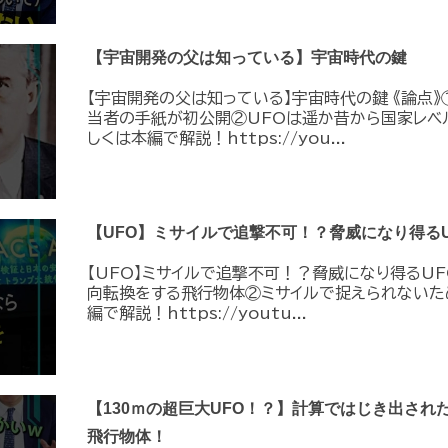
【宇宙開発の父は知っている】宇宙時代の鍵
【宇宙開発の父は知っている】宇宙時代の鍵 《論点》
当者の手紙が初公開②UFOは遥か昔から国家レベ
しくは本編で解説！https://you...
【UFO】ミサイルで追撃不可！？脅威になり得るU
【UFO】ミサイルで追撃不可！？脅威になり得るUF
向転換をする飛行物体②ミサイルで捉えられないた
編で解説！https://youtu...
【130ｍの超巨大UFO！？】計算ではじき出され
飛行物体！