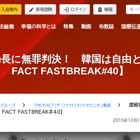
edit
login
local_florist
入会案内
新規登録
ログイン
植福
法総裁
幸福の科学とは
特集
動画
布教誌
国際伝
局長に無罪判決！ 韓国は自由と
FACT FASTBREAK#40】
chevron_right
chevron_right
産経
学グループ
THE FACT（ザ・ファクト）ネットオピニオン番組
ACT FASTBREAK#40】
2015年12月