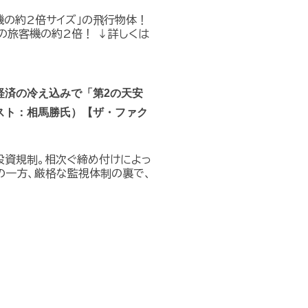
機の約2倍サイズ」の飛行物体！
の旅客機の約2倍！ ↓詳しくは
経済の冷え込みで「第2の天安
スト：相馬勝氏）【ザ・ファク
投資規制。相次ぐ締め付けによっ
の一方、厳格な監視体制の裏で、