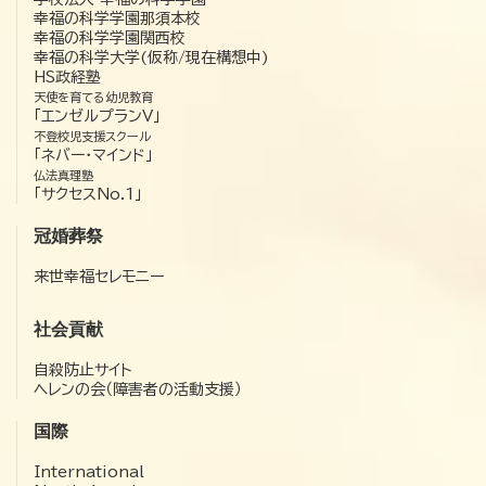
幸福の科学学園那須本校
幸福の科学学園関西校
幸福の科学大学(仮称/現在構想中)
HS政経塾
天使を育てる幼児教育
「エンゼルプランV」
不登校児支援スクール
「ネバー・マインド」
仏法真理塾
「サクセスNo.1」
冠婚葬祭
来世幸福セレモニー
社会貢献
自殺防止サイト
ヘレンの会（障害者の活動支援）
国際
International