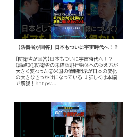
【防衛省が回答】日本もついに宇宙時代へ！？
【防衛省が回答】日本もついに宇宙時代へ！？
《論点》①防衛省の未確認飛行物体への捉え方が
大きく変わった②米国の情報開示が日本の変化
の大きなきっかけになっている ↓詳しくは本編
で解説！https:...