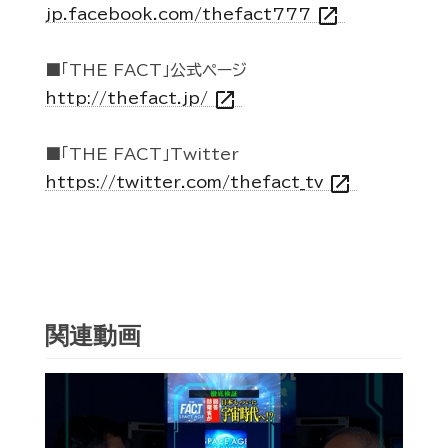
open_in_new
jp.facebook.com/thefact777
■「THE FACT」公式ページ
open_in_new
http://thefact.jp/
■「THE FACT」Twitter
open_in_new
https://twitter.com/thefact_tv
関連動画