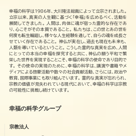
幸福の科学は1986年、大川隆法総裁によって立宗されました。
立宗以来、真実の人生観に基づく「幸福」を広めるべく、活動を
展開してきました。 人間は、肉体に魂が宿った霊的な存在であ
り、心こそがその本質であること。 私たちは、この世とあの世を
何度も転生輪廻し、様々な人生経験を通して、自らの魂を成長さ
せていく存在であること。 神仏が実在し、過去も現在も未来も、
人類を導いているということ。 こうした霊的な真実を広め、人間
にとっての本当の幸福を探究すると共に、神仏の願う平和で繁
栄した世界を実現することこそ、幸福の科学の使命であり目的で
す。 その使命の実現のために、幸福の科学は、講演や書籍やメ
ディアによる啓蒙活動や数々の社会貢献活動、さらには、政治や
教育、国際事業にも取り組んでいます。 霊的な真実が忘れられ、
宗教の価値が見失われている現代において、幸福の科学は宗教
の可能性に挑戦し続けています。
幸福の科学グループ
宗教法人