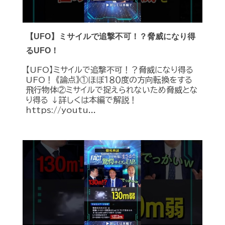
【UFO】ミサイルで追撃不可！？脅威になり得
るUFO！
【UFO】ミサイルで追撃不可！？脅威になり得る
UFO！ 《論点》①ほぼ１８０度の方向転換をする
飛行物体②ミサイルで捉えられないため脅威とな
り得る ↓詳しくは本編で解説！
https://youtu...