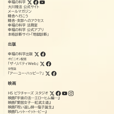
幸福の科学
大川隆法 公式サイト
メールマガジン
精舎へ行こう
精舎・支部へのアクセス
幸福の科学 法務室
幸福の科学 公式アプリ
本格診断サイト「地獄診断」
出版
幸福の科学出版
オピニオン配信
「ザ・リバティWeb」
女性誌
「アー・ユー・ハッピー?」
映画
HS ピクチャーズ スタジオ
映画『宇宙の法―エローヒム編―』
映画『愛国女子―紅武士道』
映画『呪い返し師—塩子誕生』
映画『レット・イット・ビー』