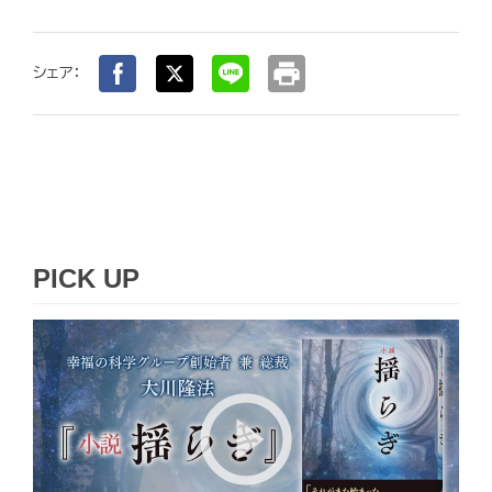
print
シェア：
PICK UP