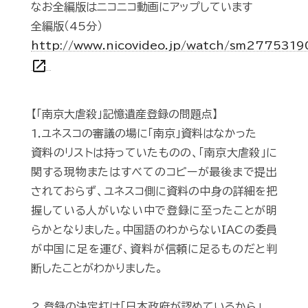
なお全編版はニコニコ動画にアップしています
全編版（45分）
http://www.nicovideo.jp/watch/sm2775319
open_in_new
【「南京大虐殺」記憶遺産登録の問題点】
1.ユネスコの審議の場に「南京」資料はなかった
資料のリストは持っていたものの、「南京大虐殺」に
関する現物またはすべてのコピーが最後まで提出
されておらず、ユネスコ側に資料の中身の詳細を把
握している人がいない中で登録に至ったことが明
らかとなりました。中国語のわからないIACの委員
が中国に足を運び、資料が信頼に足るものだと判
断したことがわかりました。
2.登録の決定打は「日本政府が認めているから」