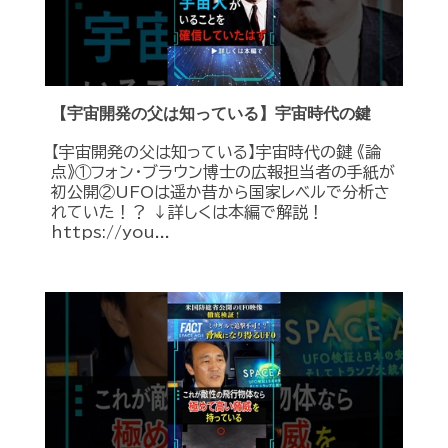
【宇宙開発の父は知っている】宇宙時代の鍵
【宇宙開発の父は知っている】宇宙時代の鍵 《論
点》①フォン・ブラウン博士の広報担当者の手紙が
初公開②UFOは遥か昔から国家レベルで分析さ
れていた！？ ↓詳しくは本編で解説！
https://you...