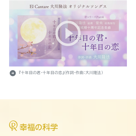
arrow_circle_right
『十年目の君・十年目の恋』（作詞・作曲：大川隆法）