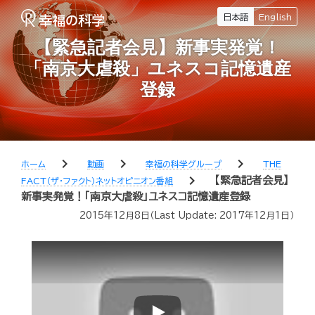
日本語
English
【緊急記者会見】新事実発覚！
「南京大虐殺」ユネスコ記憶遺産
登録
chevron_right
chevron_right
chevron_right
ホーム
動画
幸福の科学グループ
THE
chevron_right
【緊急記者会見】
FACT（ザ・ファクト）ネットオピニオン番組
新事実発覚！「南京大虐殺」ユネスコ記憶遺産登録
2015年12月8日
（Last Update:
2017年12月1日
）