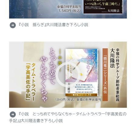
arrow_circle_right
『小説 揺らぎ』大川隆法書き下ろし小説
arrow_circle_right
『小説 とっちめてやらなくちゃ－タイム・トラベラー「宇高美佐の
手記」』大川隆法書き下ろし小説