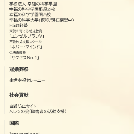
学校法人 幸福の科学学園
幸福の科学学園那須本校
幸福の科学学園関西校
幸福の科学大学(仮称/現在構想中)
HS政経塾
天使を育てる幼児教育
「エンゼルプランV」
不登校児支援スクール
「ネバー・マインド」
仏法真理塾
「サクセスNo.1」
冠婚葬祭
来世幸福セレモニー
社会貢献
自殺防止サイト
ヘレンの会（障害者の活動支援）
国際