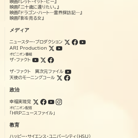
映画『レット・イット・ビー』
映画『二十歳に還りたい。』
映画『ドラゴン・ハート―霊界探訪記―』
映画『影を売る女』
メディア
ニュースター・プロダクション
ARI Production
オピニオン番組
ザ・ファクト
ザ・ファクト 異次元ファイル
天使のモーニングコール
政治
幸福実現党
オピニオン配信
「HRPニュースファイル」
教育
ハッピー・サイエンス・ユニバーシティ（HSU）