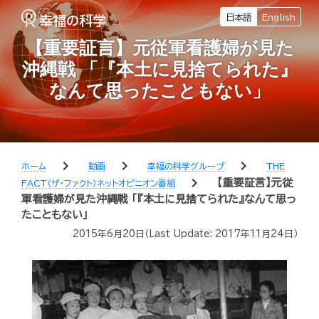
日本語
English
【重要証言】元従軍看護婦が見た
沖縄戦 「『本土に見捨てられた』
なんて思ったこともない」
chevron_right
chevron_right
chevron_right
ホーム
動画
幸福の科学グループ
THE
chevron_right
【重要証言】元従
FACT（ザ・ファクト）ネットオピニオン番組
軍看護婦が見た沖縄戦 「『本土に見捨てられた』なんて思っ
たこともない」
2015年6月20日
（Last Update:
2017年11月24日
）