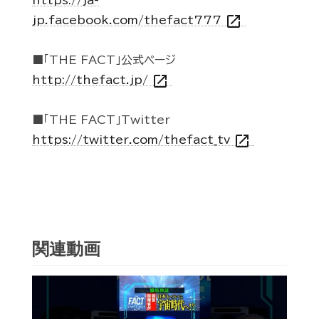
https://ja-
open_in_new
jp.facebook.com/thefact777
■「THE FACT」公式ページ
open_in_new
http://thefact.jp/
■「THE FACT」Twitter
open_in_new
https://twitter.com/thefact_tv
関連動画