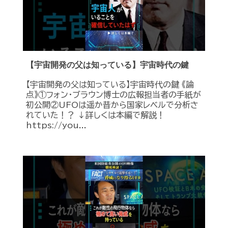
【宇宙開発の父は知っている】宇宙時代の鍵
【宇宙開発の父は知っている】宇宙時代の鍵 《論
点》①フォン・ブラウン博士の広報担当者の手紙が
初公開②UFOは遥か昔から国家レベルで分析さ
れていた！？ ↓詳しくは本編で解説！
https://you...