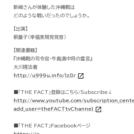
新崎さんが体験した沖縄戦は
どのような戦いだったのでしょうか。
【出演】
釈量子（幸福実現党党首）
【関連書籍】
『沖縄戦の司令官・牛島満中将の霊言』
大川隆法著
open_in_new
http://u999u.info/lz8r
■「THE FACT」登録はこちら/Subscribe↓
http://www.youtube.com/subscription_cent
open_in_new
add_user=theFACTtvChannel
■「THE FACT」Facebookページ