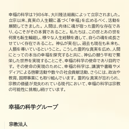
幸福の科学は1986年、大川隆法総裁によって立宗されました。
立宗以来、真実の人生観に基づく「幸福」を広めるべく、活動を
展開してきました。 人間は、肉体に魂が宿った霊的な存在であ
り、心こそがその本質であること。 私たちは、この世とあの世を
何度も転生輪廻し、様々な人生経験を通して、自らの魂を成長さ
せていく存在であること。 神仏が実在し、過去も現在も未来も、
人類を導いているということ。 こうした霊的な真実を広め、人間
にとっての本当の幸福を探究すると共に、神仏の願う平和で繁
栄した世界を実現することこそ、幸福の科学の使命であり目的で
す。 その使命の実現のために、幸福の科学は、講演や書籍やメ
ディアによる啓蒙活動や数々の社会貢献活動、さらには、政治や
教育、国際事業にも取り組んでいます。 霊的な真実が忘れられ、
宗教の価値が見失われている現代において、幸福の科学は宗教
の可能性に挑戦し続けています。
幸福の科学グループ
宗教法人