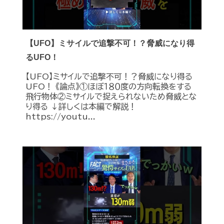
【UFO】ミサイルで追撃不可！？脅威になり得
るUFO！
【UFO】ミサイルで追撃不可！？脅威になり得る
UFO！ 《論点》①ほぼ１８０度の方向転換をする
飛行物体②ミサイルで捉えられないため脅威とな
り得る ↓詳しくは本編で解説！
https://youtu...