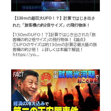
【130ｍの超巨大UFO！？】計算ではじき出さ
れた「旅客機の約2倍サイズ」の飛行物体！
【130ｍのUFO！？】計算ではじき出された「旅
客機の約2倍サイズ」の飛行物体！ 《論点》
①UFOのサイズは約130ｍの計算②最大級の旅
客機の約2倍！ ↓詳しくは本編で解説！
https://yo...