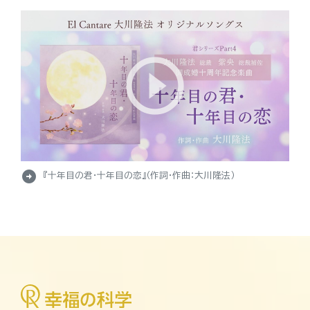
arrow_circle_right
『十年目の君・十年目の恋』（作詞・作曲：大川隆法）