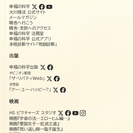
幸福の科学
大川隆法 公式サイト
メールマガジン
精舎へ行こう
精舎・支部へのアクセス
幸福の科学 法務室
幸福の科学 公式アプリ
本格診断サイト「地獄診断」
出版
幸福の科学出版
オピニオン配信
「ザ・リバティWeb」
女性誌
「アー・ユー・ハッピー?」
映画
HS ピクチャーズ スタジオ
映画『宇宙の法―エローヒム編―』
映画『愛国女子―紅武士道』
映画『呪い返し師—塩子誕生』