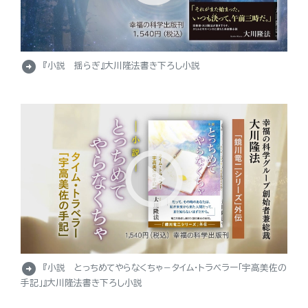
arrow_circle_right
『小説 揺らぎ』大川隆法書き下ろし小説
arrow_circle_right
『小説 とっちめてやらなくちゃ－タイム・トラベラー「宇高美佐の
手記」』大川隆法書き下ろし小説