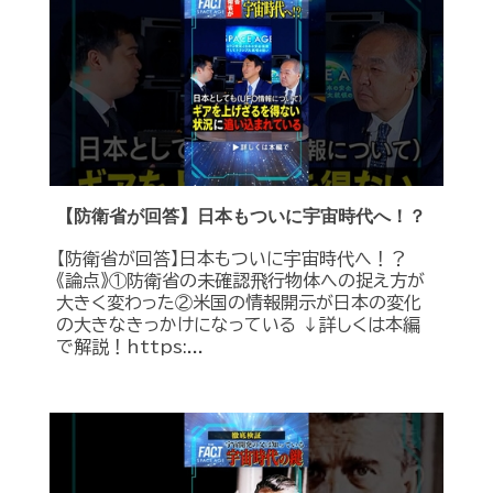
【防衛省が回答】日本もついに宇宙時代へ！？
【防衛省が回答】日本もついに宇宙時代へ！？
《論点》①防衛省の未確認飛行物体への捉え方が
大きく変わった②米国の情報開示が日本の変化
の大きなきっかけになっている ↓詳しくは本編
で解説！https:...