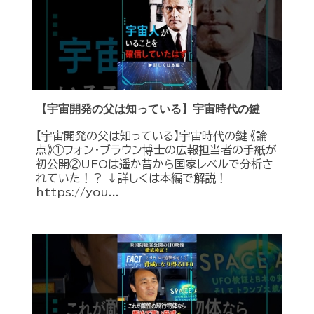
【宇宙開発の父は知っている】宇宙時代の鍵
【宇宙開発の父は知っている】宇宙時代の鍵 《論
点》①フォン・ブラウン博士の広報担当者の手紙が
初公開②UFOは遥か昔から国家レベルで分析さ
れていた！？ ↓詳しくは本編で解説！
https://you...