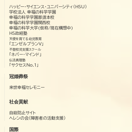
ハッピー・サイエンス・ユニバーシティ（HSU）
学校法人 幸福の科学学園
幸福の科学学園那須本校
幸福の科学学園関西校
幸福の科学大学(仮称/現在構想中)
HS政経塾
天使を育てる幼児教育
「エンゼルプランV」
不登校児支援スクール
「ネバー・マインド」
仏法真理塾
「サクセスNo.1」
冠婚葬祭
来世幸福セレモニー
社会貢献
自殺防止サイト
ヘレンの会（障害者の活動支援）
国際