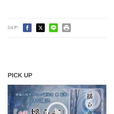
print
シェア：
PICK UP