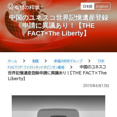
日本語
English
中国のユネスコ世界記憶遺産登録
申請に異議あり！【THE
FACT×The Liberty】
chevron_right
chevron_right
chevron_right
ホーム
動画
幸福の科学グループ
THE
chevron_right
中国のユネスコ
FACT（ザ・ファクト）ネットオピニオン番組
世界記憶遺産登録申請に異議あり！【THE FACT×The
Liberty】
2015年6月13日