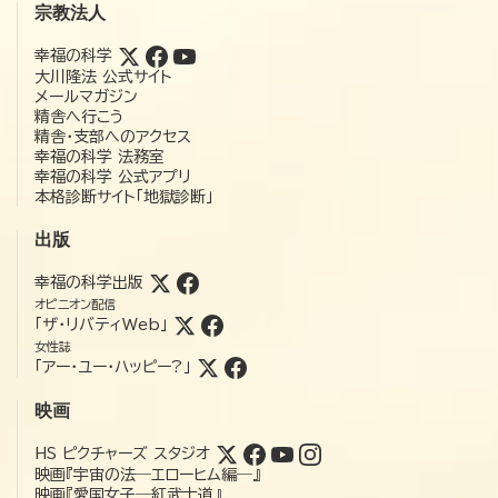
宗教法人
幸福の科学
大川隆法 公式サイト
メールマガジン
精舎へ行こう
精舎・支部へのアクセス
幸福の科学 法務室
幸福の科学 公式アプリ
本格診断サイト「地獄診断」
出版
幸福の科学出版
オピニオン配信
「ザ・リバティWeb」
女性誌
「アー・ユー・ハッピー?」
映画
HS ピクチャーズ スタジオ
映画『宇宙の法―エローヒム編―』
映画『愛国女子―紅武士道』