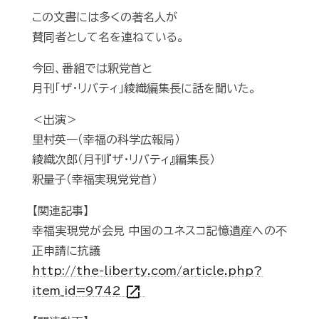
この文書には多くの著名人が
賛同者として名を連ねている。
今回、番組では釈党首と
月刊「ザ･リバティ」綾織編集長に話を聞いた。
＜出演＞
里村英一（幸福の科学広報局）
綾織次郎（月刊『ザ・リバティ』編集長）
釈量子（幸福実現党党首）
【関連記事】
幸福実現党が会見 中国のユネスコ記憶遺産への不
正申請に抗議
http://the-liberty.com/article.php?
open_in_new
item_id=9742