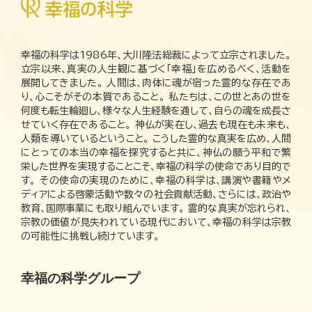
幸福の科学は1986年、大川隆法総裁によって立宗されました。
立宗以来、真実の人生観に基づく「幸福」を広めるべく、活動を
展開してきました。 人間は、肉体に魂が宿った霊的な存在であ
り、心こそがその本質であること。 私たちは、この世とあの世を
何度も転生輪廻し、様々な人生経験を通して、自らの魂を成長さ
せていく存在であること。 神仏が実在し、過去も現在も未来も、
人類を導いているということ。 こうした霊的な真実を広め、人間
にとっての本当の幸福を探究すると共に、神仏の願う平和で繁
栄した世界を実現することこそ、幸福の科学の使命であり目的で
す。 その使命の実現のために、幸福の科学は、講演や書籍やメ
ディアによる啓蒙活動や数々の社会貢献活動、さらには、政治や
教育、国際事業にも取り組んでいます。 霊的な真実が忘れられ、
宗教の価値が見失われている現代において、幸福の科学は宗教
の可能性に挑戦し続けています。
幸福の科学グループ