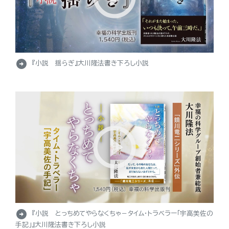
arrow_circle_right
『小説 揺らぎ』大川隆法書き下ろし小説
arrow_circle_right
『小説 とっちめてやらなくちゃ－タイム・トラベラー「宇高美佐の
手記」』大川隆法書き下ろし小説