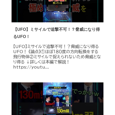
【UFO】ミサイルで追撃不可！？脅威になり得
るUFO！
【UFO】ミサイルで追撃不可！？脅威になり得る
UFO！ 《論点》①ほぼ１８０度の方向転換をする
飛行物体②ミサイルで捉えられないため脅威とな
り得る ↓詳しくは本編で解説！
https://youtu...