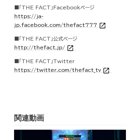
■「THE FACT」Facebookページ
https://ja-
open_in_new
jp.facebook.com/thefact777
■「THE FACT」公式ページ
open_in_new
http://thefact.jp/
■「THE FACT」Twitter
open_in_new
https://twitter.com/thefact_tv
関連動画