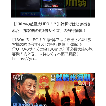
【130ｍの超巨大UFO！？】計算ではじき出さ
れた「旅客機の約2倍サイズ」の飛行物体！
【130ｍのUFO！？】計算ではじき出された「旅
客機の約2倍サイズ」の飛行物体！ 《論点》
①UFOのサイズは約130ｍの計算②最大級の旅
客機の約2倍！ ↓詳しくは本編で解説！
https://yo...