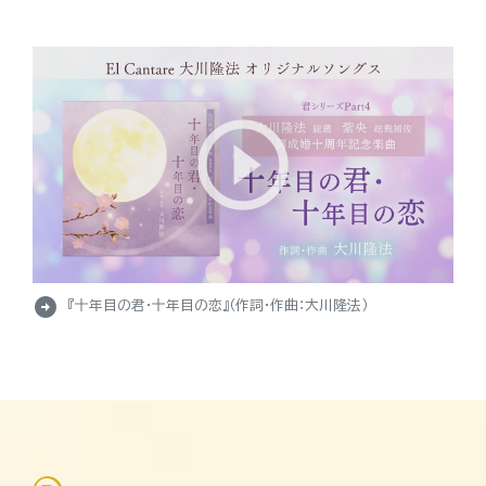
arrow_circle_right
『十年目の君・十年目の恋』（作詞・作曲：大川隆法）