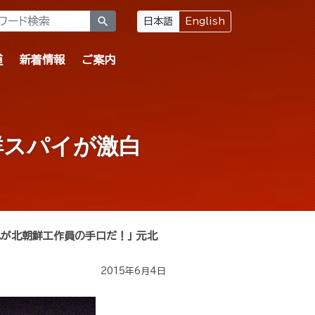
search
日本語
English
道
新着情報
ご案内
鮮スパイが激白
れが北朝鮮工作員の手口だ！」 元北
2015年6月4日