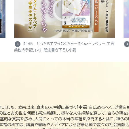
arrow_circle_right
arrow_circle_r
『小説 とっちめてやらなくちゃ－タイム・トラベラー「宇高
美佐の手記」』大川隆法書き下ろし小説
れました。 立宗以来、真実の人生観に基づく「幸福」を広めるべく、活動を
この世とあの世を何度も転生輪廻し、様々な人生経験を通して、自らの魂を
た霊的な真実を広め、人間にとっての本当の幸福を探究すると共に、神仏
、幸福の科学は、講演や書籍やメディアによる啓蒙活動や数々の社会貢献活