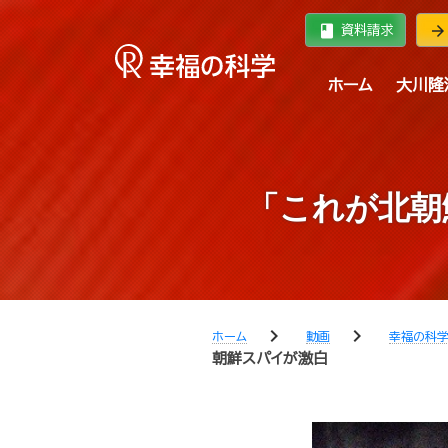
book
arrow_forward
資料請求
ホーム
大川隆
「これが北朝
chevron_right
chevron_right
ホーム
動画
幸福の科
朝鮮スパイが激白