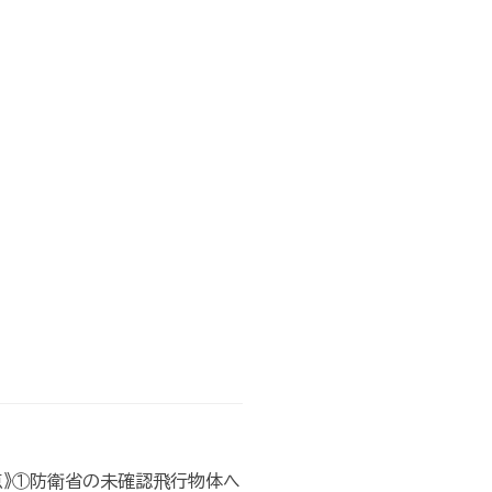
点》①防衛省の未確認飛行物体へ