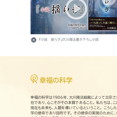
arrow_circle_right
『小説 揺らぎ』大川隆法書き下ろし小説
幸福の科学は1986年、大川隆法総裁によって立宗さ
在であり、心こそがその本質であること。 私たちは、
現在も未来も、人類を導いているということ。 こうし
学の使命であり目的です。 その使命の実現のために