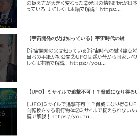
の捉え方が大きく変わった②米国の情報開示が日
っている ↓詳しくは本編で解説！https:...
【宇宙開発の父は知っている】宇宙時代の鍵
【宇宙開発の父は知っている】宇宙時代の鍵 《論点》
当者の手紙が初公開②UFOは遥か昔から国家レベ
しくは本編で解説！https://you...
【UFO】ミサイルで追撃不可！？脅威になり得るU
【UFO】ミサイルで追撃不可！？脅威になり得るUF
向転換をする飛行物体②ミサイルで捉えられないた
編で解説！https://youtu...