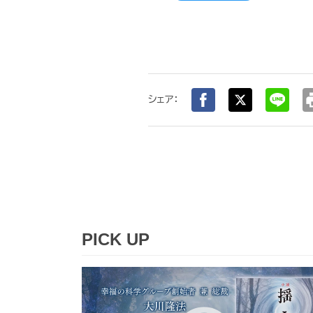
pr
シェア：
PICK UP