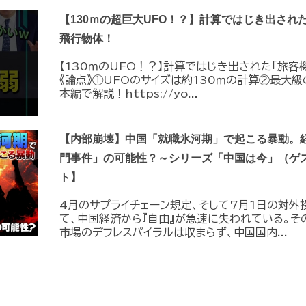
【130ｍの超巨大UFO！？】計算ではじき出され
飛行物体！
【130ｍのUFO！？】計算ではじき出された「旅客
《論点》①UFOのサイズは約130ｍの計算②最大級
本編で解説！https://yo...
【内部崩壊】中国「就職氷河期」で起こる暴動。
門事件」の可能性？～シリーズ「中国は今」（ゲ
ト】
4月のサプライチェーン規定、そして7月1日の対外
て、中国経済から『自由』が急速に失われている。そ
市場のデフレスパイラルは収まらず、中国国内...