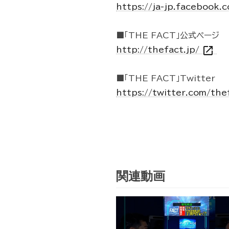
https://ja-jp.facebook
■「THE FACT」公式ページ
open_in_new
http://thefact.jp/
■「THE FACT」Twitter
https://twitter.com/the
関連動画