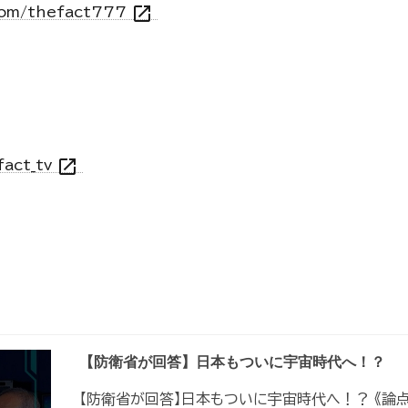
open_in_new
.com/thefact777
open_in_new
fact_tv
【防衛省が回答】日本もついに宇宙時代へ！？
【防衛省が回答】日本もついに宇宙時代へ！？ 《論