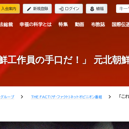
edit
login
local_florist
入会案内
新規登録
ログイン
植福
法総裁
幸福の科学とは
特集
動画
布教誌
国際伝
鮮工作員の手口だ！」 元北朝
chevron_right
chevron_right
「こ
学グループ
THE FACT（ザ・ファクト）ネットオピニオン番組