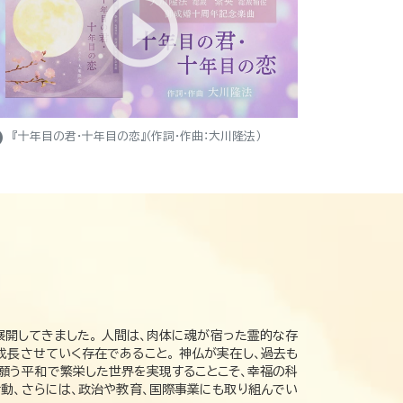
ight
『十年目の君・十年目の恋』（作詞・作曲：大川隆法）
展開してきました。 人間は、肉体に魂が宿った霊的な存
成長させていく存在であること。 神仏が実在し、過去も
の願う平和で繁栄した世界を実現することこそ、幸福の科
動、さらには、政治や教育、国際事業にも取り組んでい