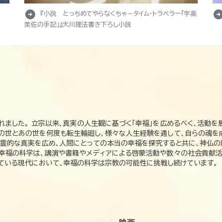
arrow_circle_right
arrow_circle_r
『小説 とっちめてやらなくちゃ－タイム・トラベラー「宇高
美佐の手記」』大川隆法書き下ろし小説
れました。 立宗以来、真実の人生観に基づく「幸福」を広めるべく、活動を
この世とあの世を何度も転生輪廻し、様々な人生経験を通して、自らの魂を
た霊的な真実を広め、人間にとっての本当の幸福を探究すると共に、神仏
、幸福の科学は、講演や書籍やメディアによる啓蒙活動や数々の社会貢献活
れている現代において、幸福の科学は宗教の可能性に挑戦し続けています。