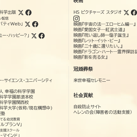
映画
科学出版
HS ピクチャーズ スタジオ
ン配信
バティWeb」
映画『宇宙の法―エローヒム編―』
映画『愛国女子―紅武士道』
映画『呪い返し師—塩子誕生』
ユー・ハッピー?」
映画『レット・イット・ビー』
映画『二十歳に還りたい。』
映画『ドラゴン・ハート―霊界探訪
映画『影を売る女』
冠婚葬祭
ー・サイエンス・ユニバーシティ
来世幸福セレモニー
）
人 幸福の科学学園
社会貢献
科学学園那須本校
科学学園関西校
自殺防止サイト
科学大学(仮称/現在構想中)
ヘレンの会（障害者の活動支援）
経塾
てる幼児教育
ゼルプランV」
支援スクール
・マインド」