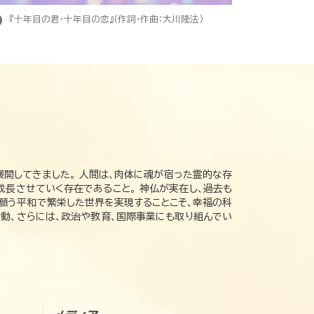
ight
『十年目の君・十年目の恋』（作詞・作曲：大川隆法）
展開してきました。 人間は、肉体に魂が宿った霊的な存
成長させていく存在であること。 神仏が実在し、過去も
の願う平和で繁栄した世界を実現することこそ、幸福の科
動、さらには、政治や教育、国際事業にも取り組んでい