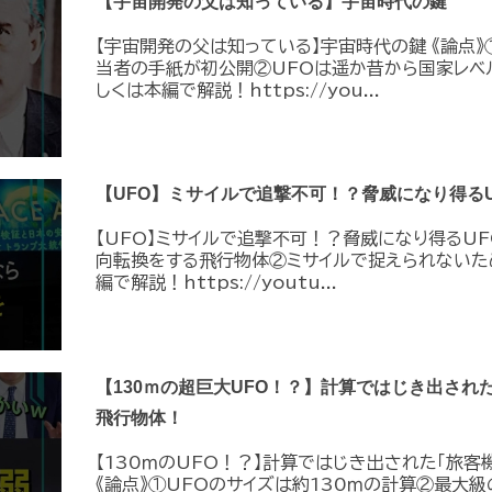
【宇宙開発の父は知っている】宇宙時代の鍵
【宇宙開発の父は知っている】宇宙時代の鍵 《論点》
当者の手紙が初公開②UFOは遥か昔から国家レベ
しくは本編で解説！https://you...
【UFO】ミサイルで追撃不可！？脅威になり得るU
【UFO】ミサイルで追撃不可！？脅威になり得るUF
向転換をする飛行物体②ミサイルで捉えられないた
編で解説！https://youtu...
【130ｍの超巨大UFO！？】計算ではじき出され
飛行物体！
【130ｍのUFO！？】計算ではじき出された「旅客
《論点》①UFOのサイズは約130ｍの計算②最大級