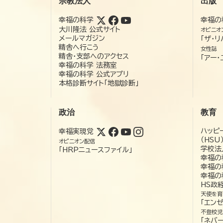
宗教法人
出版
幸福の科学
幸福の
大川隆法 公式サイト
オピニオ
メールマガジン
「ザ・リ
精舎へ行こう
女性誌
精舎・支部へのアクセス
「アー・
幸福の科学 法務室
幸福の科学 公式アプリ
本格診断サイト「地獄診断」
政治
教育
ハッピ
幸福実現党
（HSU
オピニオン配信
学校法
「HRPニュースファイル」
幸福の
幸福の
幸福の
HS政
天使を育
「エン
不登校児
「ネバー