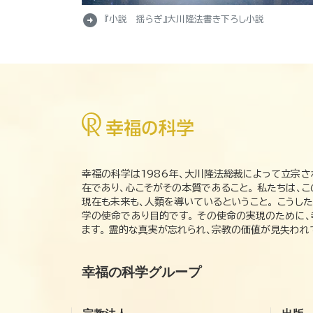
arrow_circle_right
『小説 揺らぎ』大川隆法書き下ろし小説
幸福の科学は1986年、大川隆法総裁によって立宗さ
在であり、心こそがその本質であること。 私たちは、
現在も未来も、人類を導いているということ。 こうし
学の使命であり目的です。 その使命の実現のために
ます。 霊的な真実が忘れられ、宗教の価値が見失わ
幸福の科学グループ