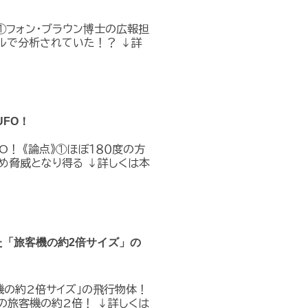
①フォン・ブラウン博士の広報担
ルで分析されていた！？ ↓詳
FO！
O！ 《論点》①ほぼ１８０度の方
め脅威となり得る ↓詳しくは本
た「旅客機の約2倍サイズ」の
機の約2倍サイズ」の飛行物体！
の旅客機の約2倍！ ↓詳しくは