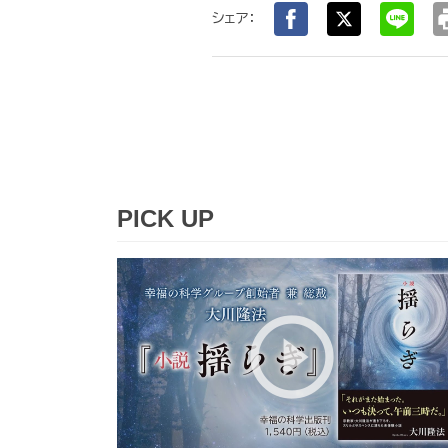
pr
シェア：
PICK UP