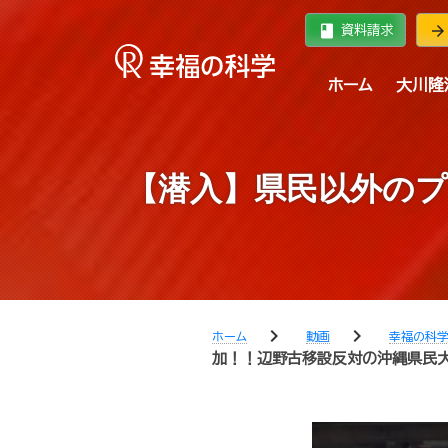
book
arrow_forward
資料請求
ホーム
大川隆
【潜入】県民以外のプ
chevron_right
chevron_right
ホーム
動画
幸福の科
加！！辺野古移設反対の沖縄県民大