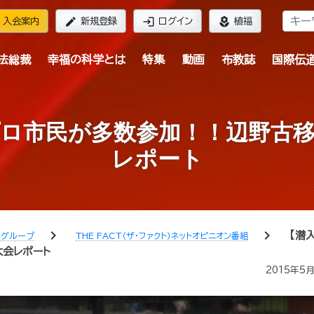
edit
login
local_florist
入会案内
新規登録
ログイン
植福
法総裁
幸福の科学とは
特集
動画
布教誌
国際伝
ロ市民が多数参加！！辺野古
レポート
chevron_right
chevron_right
【潜
学グループ
THE FACT（ザ・ファクト）ネットオピニオン番組
会レポート
2015年5