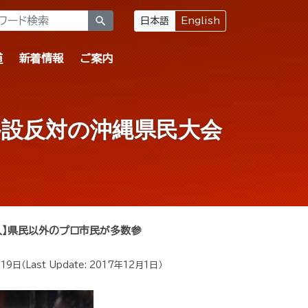
search
日本語
English
道
新着情報
ご案内
移設反対の沖縄県民大会
入】県民以外のプロ市民が多数参
月19日
（Last Update:
2017年12月1日
）