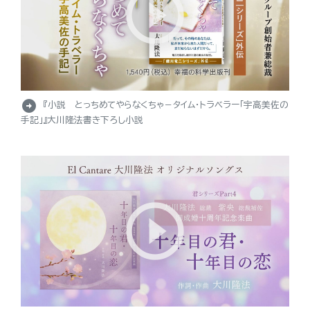
arrow_circle_right
『小説 とっちめてやらなくちゃ－タイム・トラベラー「宇高美佐の
手記」』大川隆法書き下ろし小説