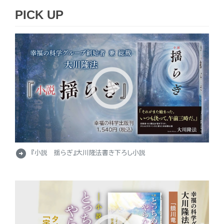
PICK UP
arrow_circle_right
『小説 揺らぎ』大川隆法書き下ろし小説