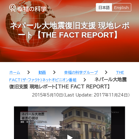
日本語
English
ネパール大地震復旧支援 現地レポ
ート【THE FACT REPORT】
chevron_right
chevron_right
chevron_right
ホーム
動画
幸福の科学グループ
THE
chevron_right
ネパール大地震
FACT（ザ・ファクト）ネットオピニオン番組
復旧支援 現地レポート【THE FACT REPORT】
2015年5月10日
（Last Update:
2017年11月24日
）