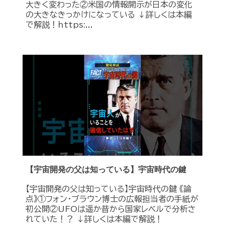
大きく変わった②米国の情報開示が日本の変化
の大きなきっかけになっている ↓詳しくは本編
で解説！https:...
【宇宙開発の父は知っている】宇宙時代の鍵
【宇宙開発の父は知っている】宇宙時代の鍵 《論
点》①フォン・ブラウン博士の広報担当者の手紙が
初公開②UFOは遥か昔から国家レベルで分析さ
れていた！？ ↓詳しくは本編で解説！