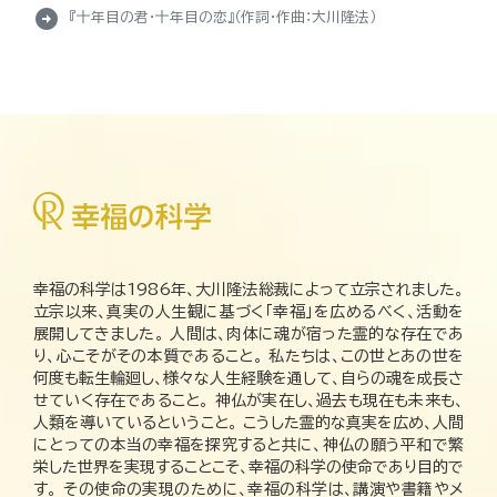
arrow_circle_right
『十年目の君・十年目の恋』（作詞・作曲：大川隆法）
幸福の科学は1986年、大川隆法総裁によって立宗されました。
立宗以来、真実の人生観に基づく「幸福」を広めるべく、活動を
展開してきました。 人間は、肉体に魂が宿った霊的な存在であ
り、心こそがその本質であること。 私たちは、この世とあの世を
何度も転生輪廻し、様々な人生経験を通して、自らの魂を成長さ
せていく存在であること。 神仏が実在し、過去も現在も未来も、
人類を導いているということ。 こうした霊的な真実を広め、人間
にとっての本当の幸福を探究すると共に、神仏の願う平和で繁
栄した世界を実現することこそ、幸福の科学の使命であり目的で
す。 その使命の実現のために、幸福の科学は、講演や書籍やメ