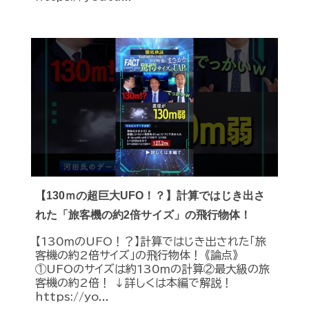
【130ｍの超巨大UFO！？】計算ではじき出さ
れた「旅客機の約2倍サイズ」の飛行物体！
【130ｍのUFO！？】計算ではじき出された「旅
客機の約2倍サイズ」の飛行物体！ 《論点》
①UFOのサイズは約130ｍの計算②最大級の旅
客機の約2倍！ ↓詳しくは本編で解説！
https://yo...