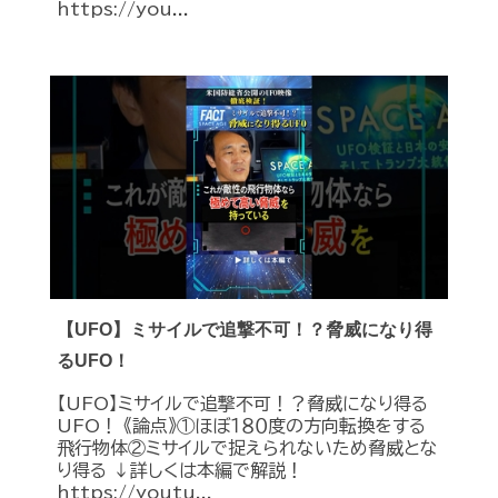
https://you...
【UFO】ミサイルで追撃不可！？脅威になり得
るUFO！
【UFO】ミサイルで追撃不可！？脅威になり得る
UFO！ 《論点》①ほぼ１８０度の方向転換をする
飛行物体②ミサイルで捉えられないため脅威とな
り得る ↓詳しくは本編で解説！
https://youtu...