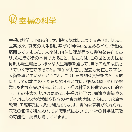
幸福の科学は1986年、大川隆法総裁によって立宗されました。
立宗以来、真実の人生観に基づく「幸福」を広めるべく、活動を
展開してきました。 人間は、肉体に魂が宿った霊的な存在であ
り、心こそがその本質であること。 私たちは、この世とあの世を
何度も転生輪廻し、様々な人生経験を通して、自らの魂を成長さ
せていく存在であること。 神仏が実在し、過去も現在も未来も、
人類を導いているということ。 こうした霊的な真実を広め、人間
にとっての本当の幸福を探究すると共に、神仏の願う平和で繁
栄した世界を実現することこそ、幸福の科学の使命であり目的で
す。 その使命の実現のために、幸福の科学は、講演や書籍やメ
ディアによる啓蒙活動や数々の社会貢献活動、さらには、政治や
教育、国際事業にも取り組んでいます。 霊的な真実が忘れられ、
宗教の価値が見失われている現代において、幸福の科学は宗教
の可能性に挑戦し続けています。