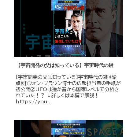
【宇宙開発の父は知っている】宇宙時代の鍵
【宇宙開発の父は知っている】宇宙時代の鍵 《論
点》①フォン・ブラウン博士の広報担当者の手紙が
初公開②UFOは遥か昔から国家レベルで分析さ
れていた！？ ↓詳しくは本編で解説！
https://you...