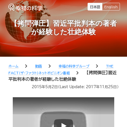
日本語
English
【拷問弾圧】習近平批判本の著者
が経験した壮絶体験
chevron_right
chevron_right
chevron_right
ホーム
動画
幸福の科学グループ
THE
chevron_right
【拷問弾圧】習近
FACT（ザ・ファクト）ネットオピニオン番組
平批判本の著者が経験した壮絶体験
2015年5月2日
（Last Update:
2017年11月25日
）