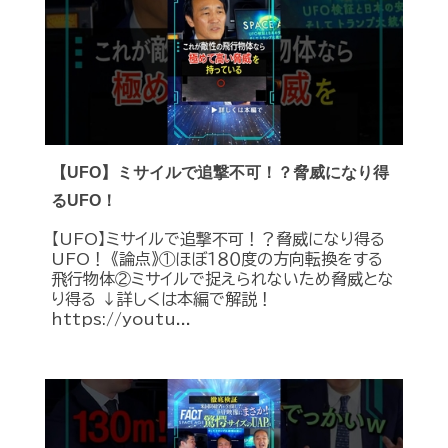
【UFO】ミサイルで追撃不可！？脅威になり得
るUFO！
【UFO】ミサイルで追撃不可！？脅威になり得る
UFO！ 《論点》①ほぼ１８０度の方向転換をする
飛行物体②ミサイルで捉えられないため脅威とな
り得る ↓詳しくは本編で解説！
https://youtu...