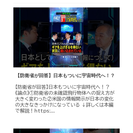
【防衛省が回答】日本もついに宇宙時代へ！？
【防衛省が回答】日本もついに宇宙時代へ！？
《論点》①防衛省の未確認飛行物体への捉え方が
大きく変わった②米国の情報開示が日本の変化
の大きなきっかけになっている ↓詳しくは本編
で解説！https:...