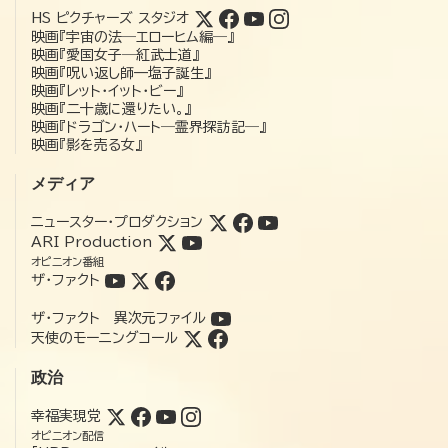
HS ピクチャーズ スタジオ
映画『宇宙の法―エローヒム編―』
映画『愛国女子―紅武士道』
映画『呪い返し師—塩子誕生』
映画『レット・イット・ビー』
映画『二十歳に還りたい。』
映画『ドラゴン・ハート―霊界探訪記―』
映画『影を売る女』
メディア
ニュースター・プロダクション
ARI Production
オピニオン番組
ザ・ファクト
ザ・ファクト 異次元ファイル
天使のモーニングコール
政治
幸福実現党
オピニオン配信