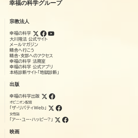
幸福の科学グループ
宗教法人
幸福の科学
大川隆法 公式サイト
メールマガジン
精舎へ行こう
精舎・支部へのアクセス
幸福の科学 法務室
幸福の科学 公式アプリ
本格診断サイト「地獄診断」
出版
幸福の科学出版
オピニオン配信
「ザ・リバティWeb」
女性誌
「アー・ユー・ハッピー?」
映画