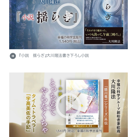
arrow_circle_right
『小説 揺らぎ』大川隆法書き下ろし小説