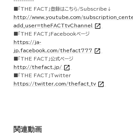
----------
■「THE FACT」登録はこちら/Subscribe↓
http://www.youtube.com/subscription_cent
open_in_new
add_user=theFACTtvChannel
■「THE FACT」Facebookページ
https://ja-
open_in_new
jp.facebook.com/thefact777
■「THE FACT」公式ページ
open_in_new
http://thefact.jp/
■「THE FACT」Twitter
open_in_new
https://twitter.com/thefact_tv
関連動画