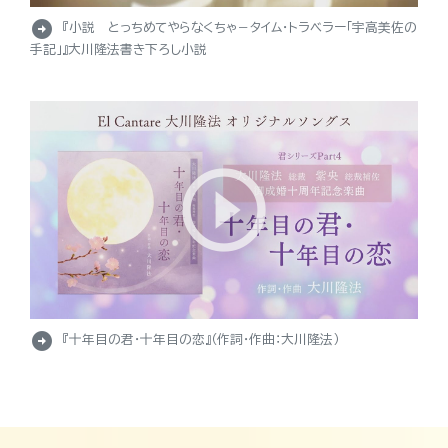
arrow_circle_right
『小説 とっちめてやらなくちゃ－タイム・トラベラー「宇高美佐の
手記」』大川隆法書き下ろし小説
arrow_circle_right
『十年目の君・十年目の恋』（作詞・作曲：大川隆法）