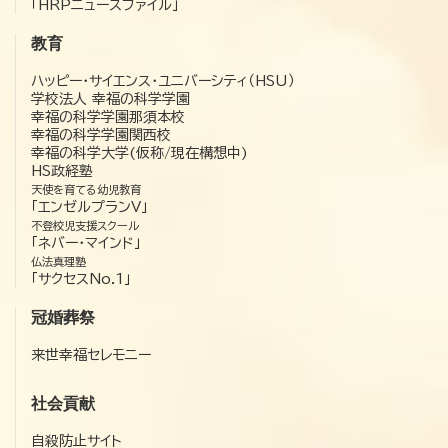
「HRPニュースファイル」
教育
ハッピー・サイエンス・ユニバーシティ（HSU）
学校法人 幸福の科学学園
幸福の科学学園那須本校
幸福の科学学園関西校
幸福の科学大学(仮称/現在構想中)
HS政経塾
天使を育てる幼児教育
「エンゼルプランV」
不登校児支援スクール
「ネバー・マインド」
仏法真理塾
「サクセスNo.1」
冠婚葬祭
来世幸福セレモニー
社会貢献
自殺防止サイト