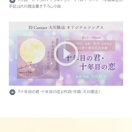
arrow_circle_right
『小説 とっちめてやらなくちゃ－タイム・トラベラー「宇高美佐の
手記」』大川隆法書き下ろし小説
arrow_circle_right
『十年目の君・十年目の恋』（作詞・作曲：大川隆法）