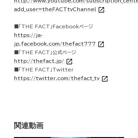
http://www.youtube.com/subscription_cent
open_in_new
add_user=theFACTtvChannel
■「THE FACT」Facebookページ
https://ja-
open_in_new
jp.facebook.com/thefact777
■「THE FACT」公式ページ
open_in_new
http://thefact.jp/
■「THE FACT」Twitter
open_in_new
https://twitter.com/thefact_tv
関連動画