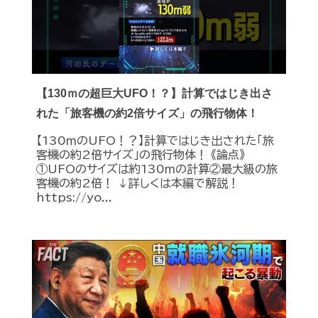
【130ｍの超巨大UFO！？】計算ではじき出さ
れた「旅客機の約2倍サイズ」の飛行物体！
【130ｍのUFO！？】計算ではじき出された「旅
客機の約2倍サイズ」の飛行物体！ 《論点》
①UFOのサイズは約130ｍの計算②最大級の旅
客機の約2倍！ ↓詳しくは本編で解説！
https://yo...