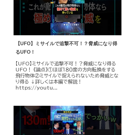
【UFO】ミサイルで追撃不可！？脅威になり得
るUFO！
【UFO】ミサイルで追撃不可！？脅威になり得る
UFO！ 《論点》①ほぼ１８０度の方向転換をする
飛行物体②ミサイルで捉えられないため脅威とな
り得る ↓詳しくは本編で解説！
https://youtu...