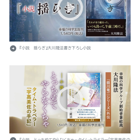
arrow_circle_right
『小説 揺らぎ』大川隆法書き下ろし小説