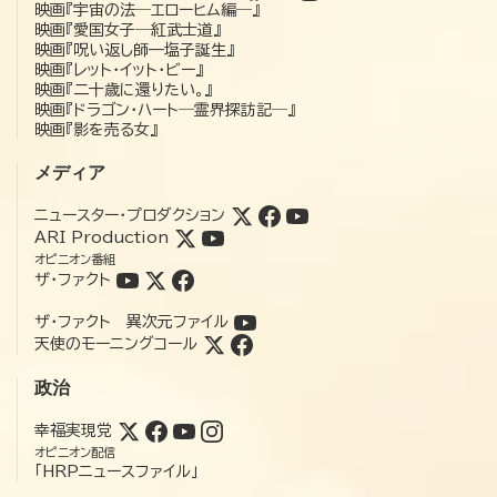
映画『宇宙の法―エローヒム編―』
映画『愛国女子―紅武士道』
映画『呪い返し師—塩子誕生』
映画『レット・イット・ビー』
映画『二十歳に還りたい。』
映画『ドラゴン・ハート―霊界探訪記―』
映画『影を売る女』
メディア
ニュースター・プロダクション
ARI Production
オピニオン番組
ザ・ファクト
ザ・ファクト 異次元ファイル
天使のモーニングコール
政治
幸福実現党
オピニオン配信
「HRPニュースファイル」