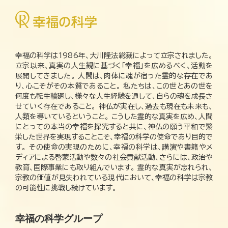
幸福の科学は1986年、大川隆法総裁によって立宗されました。
立宗以来、真実の人生観に基づく「幸福」を広めるべく、活動を
展開してきました。 人間は、肉体に魂が宿った霊的な存在であ
り、心こそがその本質であること。 私たちは、この世とあの世を
何度も転生輪廻し、様々な人生経験を通して、自らの魂を成長さ
せていく存在であること。 神仏が実在し、過去も現在も未来も、
人類を導いているということ。 こうした霊的な真実を広め、人間
にとっての本当の幸福を探究すると共に、神仏の願う平和で繁
栄した世界を実現することこそ、幸福の科学の使命であり目的で
す。 その使命の実現のために、幸福の科学は、講演や書籍やメ
ディアによる啓蒙活動や数々の社会貢献活動、さらには、政治や
教育、国際事業にも取り組んでいます。 霊的な真実が忘れられ、
宗教の価値が見失われている現代において、幸福の科学は宗教
の可能性に挑戦し続けています。
幸福の科学グループ