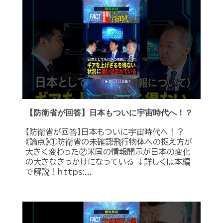
【防衛省が回答】日本もついに宇宙時代へ！？
【防衛省が回答】日本もついに宇宙時代へ！？
《論点》①防衛省の未確認飛行物体への捉え方が
大きく変わった②米国の情報開示が日本の変化
の大きなきっかけになっている ↓詳しくは本編
で解説！https:...