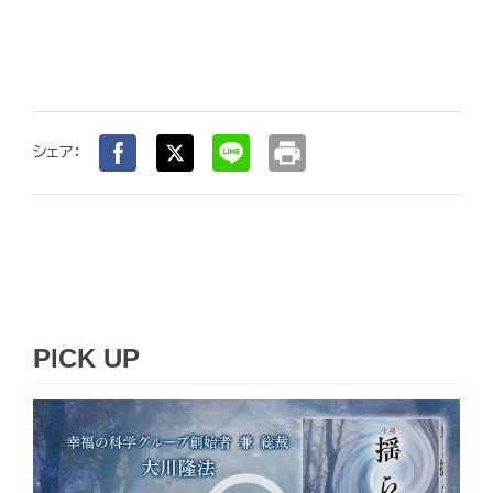
print
シェア：
PICK UP