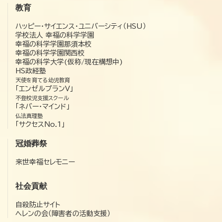
教育
ハッピー・サイエンス・ユニバーシティ（HSU）
学校法人 幸福の科学学園
幸福の科学学園那須本校
幸福の科学学園関西校
幸福の科学大学(仮称/現在構想中)
HS政経塾
天使を育てる幼児教育
「エンゼルプランV」
不登校児支援スクール
「ネバー・マインド」
仏法真理塾
「サクセスNo.1」
冠婚葬祭
来世幸福セレモニー
社会貢献
自殺防止サイト
ヘレンの会（障害者の活動支援）