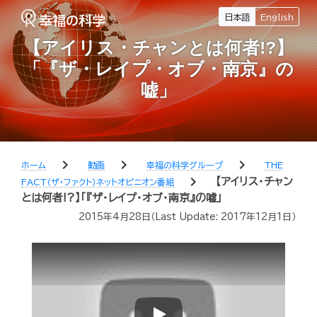
日本語
English
【アイリス・チャンとは何者!?】
「『ザ・レイプ・オブ・南京』の
嘘」
chevron_right
chevron_right
chevron_right
ホーム
動画
幸福の科学グループ
THE
chevron_right
【アイリス・チャン
FACT（ザ・ファクト）ネットオピニオン番組
とは何者!?】「『ザ・レイプ・オブ・南京』の嘘」
2015年4月28日
（Last Update:
2017年12月1日
）