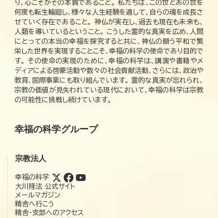
り、心こそがその本質であること。 私たちは、この世とあの世を
何度も転生輪廻し、様々な人生経験を通して、自らの魂を成長さ
せていく存在であること。 神仏が実在し、過去も現在も未来も、
人類を導いているということ。 こうした霊的な真実を広め、人間
にとっての本当の幸福を探究すると共に、神仏の願う平和で繁
栄した世界を実現することこそ、幸福の科学の使命であり目的で
す。 その使命の実現のために、幸福の科学は、講演や書籍やメ
ディアによる啓蒙活動や数々の社会貢献活動、さらには、政治や
教育、国際事業にも取り組んでいます。 霊的な真実が忘れられ、
宗教の価値が見失われている現代において、幸福の科学は宗教
の可能性に挑戦し続けています。
幸福の科学グループ
宗教法人
幸福の科学
大川隆法 公式サイト
メールマガジン
精舎へ行こう
精舎・支部へのアクセス