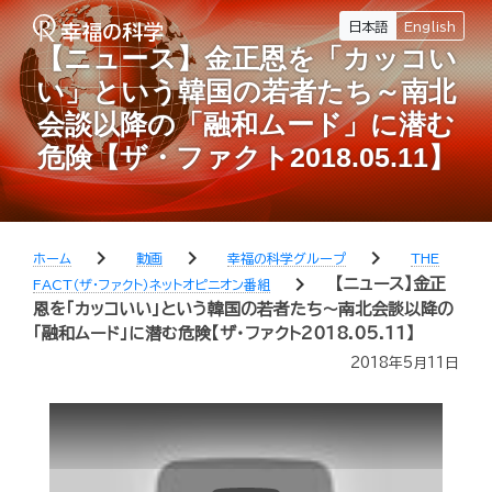
日本語
English
【ニュース】金正恩を「カッコい
い」という韓国の若者たち～南北
会談以降の「融和ムード」に潜む
危険【ザ・ファクト2018.05.11】
chevron_right
chevron_right
chevron_right
ホーム
動画
幸福の科学グループ
THE
chevron_right
【ニュース】金正
FACT（ザ・ファクト）ネットオピニオン番組
恩を「カッコいい」という韓国の若者たち～南北会談以降の
「融和ムード」に潜む危険【ザ・ファクト2018.05.11】
2018年5月11日