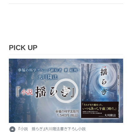
PICK UP
arrow_circle_right
『小説 揺らぎ』大川隆法書き下ろし小説