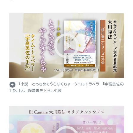
arrow_circle_right
『小説 とっちめてやらなくちゃ－タイム・トラベラー「宇高美佐の
手記」』大川隆法書き下ろし小説