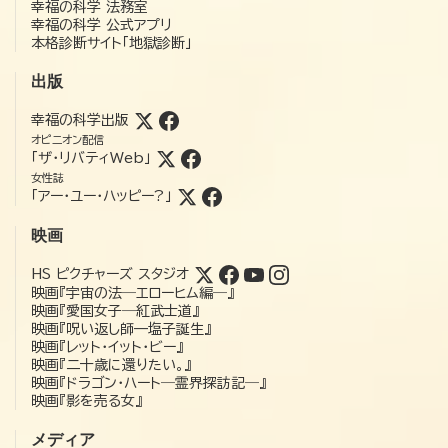
幸福の科学 法務室
幸福の科学 公式アプリ
本格診断サイト「地獄診断」
出版
幸福の科学出版
オピニオン配信
「ザ・リバティWeb」
女性誌
「アー・ユー・ハッピー?」
映画
HS ピクチャーズ スタジオ
映画『宇宙の法―エローヒム編―』
映画『愛国女子―紅武士道』
映画『呪い返し師—塩子誕生』
映画『レット・イット・ビー』
映画『二十歳に還りたい。』
映画『ドラゴン・ハート―霊界探訪記―』
映画『影を売る女』
メディア