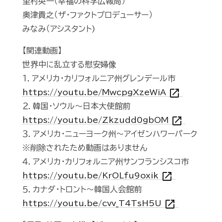
里村英一（幸福の科学広報局）
奥津貴之（ザ・ファクトプロデューサー）
みなみ（アシスタント)
【関連動画】
世界中に乱立する慰安婦像
１．アメリカ・カリフォルニア州グレンデール市
open_in_new
https://youtu.be/MwcpgXzeWiA
２．韓国・ソウル～日本大使館前
open_in_new
https://youtu.be/Zkzudd0gbOM
３．アメリカ・ニューヨーク州～アイゼンハワーパーク
※削除されたため動画はありません
４．アメリカ・カリフォルニア州サンフランシスコ市
open_in_new
https://youtu.be/KrOLfu9oxik
５．カナダ・トロント～韓国人会館前
open_in_new
https://youtu.be/cvv_T4TsH5U