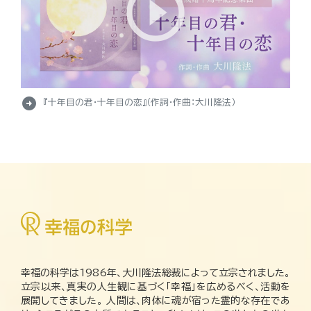
arrow_circle_right
『十年目の君・十年目の恋』（作詞・作曲：大川隆法）
幸福の科学は1986年、大川隆法総裁によって立宗されました。
立宗以来、真実の人生観に基づく「幸福」を広めるべく、活動を
展開してきました。 人間は、肉体に魂が宿った霊的な存在であ