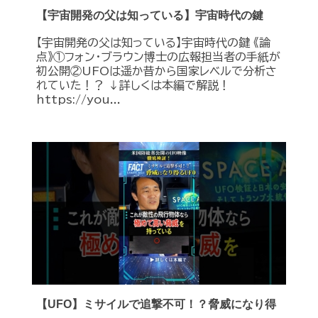
【宇宙開発の父は知っている】宇宙時代の鍵
【宇宙開発の父は知っている】宇宙時代の鍵 《論
点》①フォン・ブラウン博士の広報担当者の手紙が
初公開②UFOは遥か昔から国家レベルで分析さ
れていた！？ ↓詳しくは本編で解説！
https://you...
【UFO】ミサイルで追撃不可！？脅威になり得