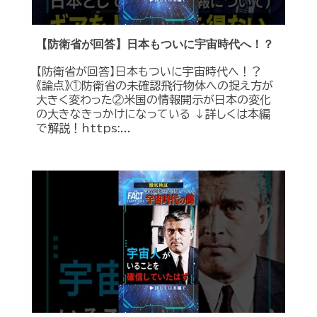
【防衛省が回答】日本もついに宇宙時代へ！？
【防衛省が回答】日本もついに宇宙時代へ！？
《論点》①防衛省の未確認飛行物体への捉え方が
大きく変わった②米国の情報開示が日本の変化
の大きなきっかけになっている ↓詳しくは本編
で解説！https:...