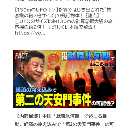
【130ｍのUFO！？】計算ではじき出された「旅
客機の約2倍サイズ」の飛行物体！ 《論点》
①UFOのサイズは約130ｍの計算②最大級の旅
客機の約2倍！ ↓詳しくは本編で解説！
https://yo...
【内部崩壊】中国「就職氷河期」で起こる暴
動。経済の冷え込みで「第2の天安門事件」の可