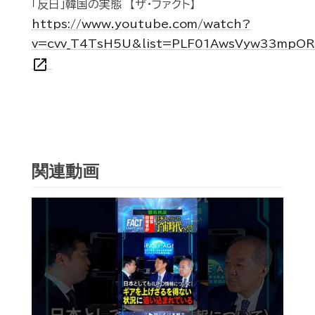
「反日」韓国の実態 【ザ・ファクト】
https://www.youtube.com/watch?
v=cvv_T4TsH5U&list=PLF01AwsVyw33mpO
open_in_new
関連動画