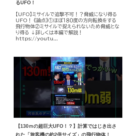
るUFO！
【UFO】ミサイルで追撃不可！？脅威になり得る
UFO！ 《論点》①ほぼ１８０度の方向転換をする
飛行物体②ミサイルで捉えられないため脅威とな
り得る ↓詳しくは本編で解説！
https://youtu...
【130ｍの超巨大UFO！？】計算ではじき出さ
れた「旅客機の約2倍サイズ」の飛行物体！