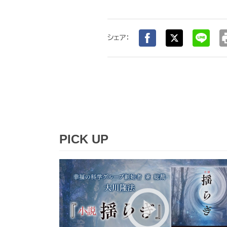
pr
シェア：
PICK UP