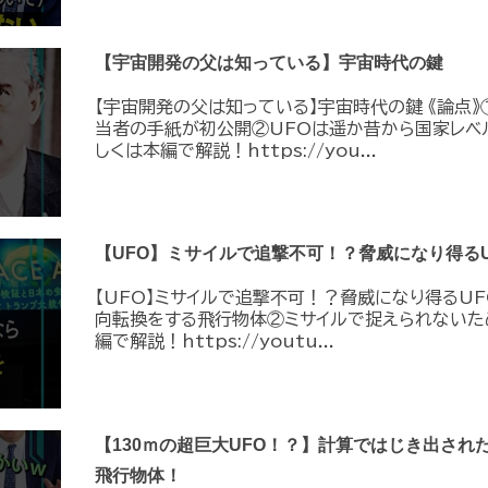
【宇宙開発の父は知っている】宇宙時代の鍵
【宇宙開発の父は知っている】宇宙時代の鍵 《論点》
当者の手紙が初公開②UFOは遥か昔から国家レベ
しくは本編で解説！https://you...
【UFO】ミサイルで追撃不可！？脅威になり得るU
【UFO】ミサイルで追撃不可！？脅威になり得るUF
向転換をする飛行物体②ミサイルで捉えられないた
編で解説！https://youtu...
【130ｍの超巨大UFO！？】計算ではじき出され
飛行物体！