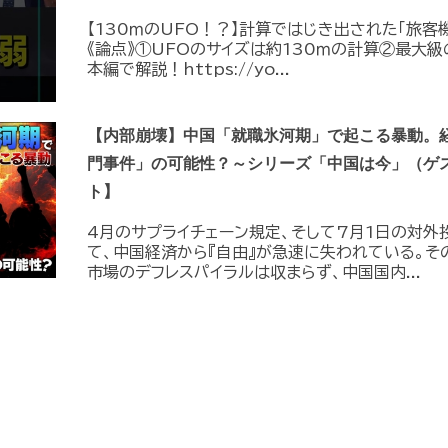
【130ｍのUFO！？】計算ではじき出された「旅客
《論点》①UFOのサイズは約130ｍの計算②最大級
本編で解説！https://yo...
【内部崩壊】中国「就職氷河期」で起こる暴動。
門事件」の可能性？～シリーズ「中国は今」（ゲ
ト】
4月のサプライチェーン規定、そして7月1日の対外
て、中国経済から『自由』が急速に失われている。そ
市場のデフレスパイラルは収まらず、中国国内...