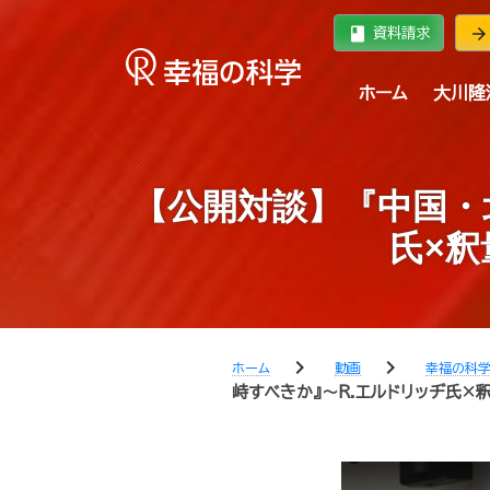
book
arrow_forward
資料請求
ホーム
大川隆
【公開対談】『中国・
氏×
chevron_right
chevron_right
ホーム
動画
幸福の科
峙すべきか』～R.エルドリッヂ氏×