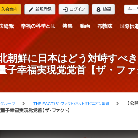
edit
login
local_florist
入会案内
新規登録
ログイン
植福
法総裁
幸福の科学とは
特集
動画
布教誌
国際伝
北朝鮮に日本はどう対峙すべき
釈量子幸福実現党党首【ザ・ファ
chevron_right
chevron_right
【公
学グループ
THE FACT（ザ・ファクト）ネットオピニオン番組
釈量子幸福実現党党首【ザ・ファクト】