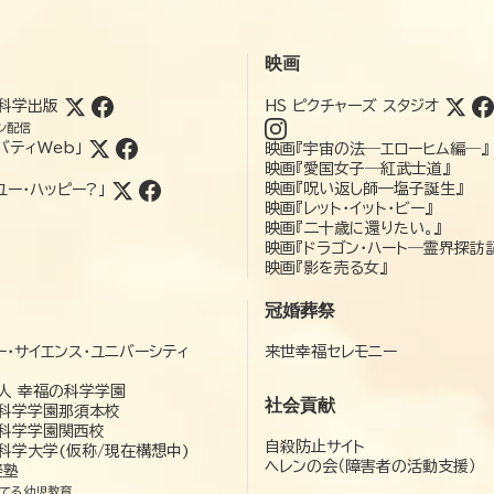
映画
科学出版
HS ピクチャーズ スタジオ
ン配信
バティWeb」
映画『宇宙の法―エローヒム編―』
映画『愛国女子―紅武士道』
映画『呪い返し師—塩子誕生』
ユー・ハッピー?」
映画『レット・イット・ビー』
映画『二十歳に還りたい。』
映画『ドラゴン・ハート―霊界探訪
映画『影を売る女』
冠婚葬祭
ー・サイエンス・ユニバーシティ
来世幸福セレモニー
）
人 幸福の科学学園
社会貢献
科学学園那須本校
科学学園関西校
自殺防止サイト
科学大学(仮称/現在構想中)
ヘレンの会（障害者の活動支援）
経塾
てる幼児教育