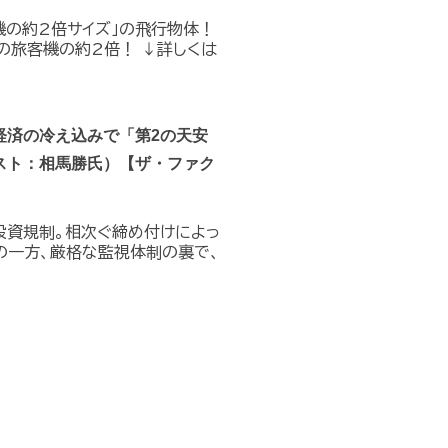
機の約2倍サイズ」の飛行物体！
の旅客機の約2倍！ ↓詳しくは
経済の冷え込みで「第2の天安
スト：相馬勝氏）【ザ・ファク
投資規制。相次ぐ締め付けによっ
の一方、厳格な監視体制の裏で、