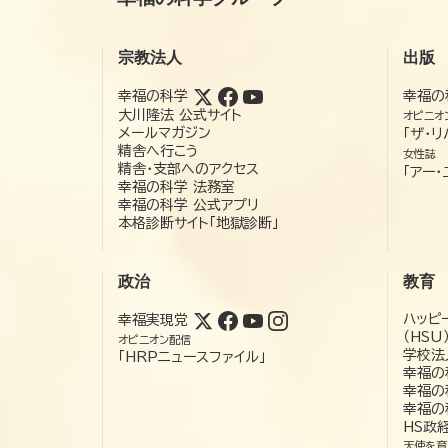
宗教法人
出版
幸福の科学
幸福の
大川隆法 公式サイト
オピニオ
メールマガジン
「ザ・リ
精舎へ行こう
女性誌
精舎・支部へのアクセス
「アー・
幸福の科学 法務室
幸福の科学 公式アプリ
本格診断サイト「地獄診断」
政治
教育
ハッピ
幸福実現党
（HSU
オピニオン配信
学校法
「HRPニュースファイル」
幸福の
幸福の
幸福の
HS政
天使を育