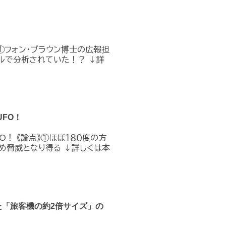
①フォン・ブラウン博士の広報担
ルで分析されていた！？ ↓詳
FO！
O！ 《論点》①ほぼ１８０度の方
め脅威となり得る ↓詳しくは本
た「旅客機の約2倍サイズ」の