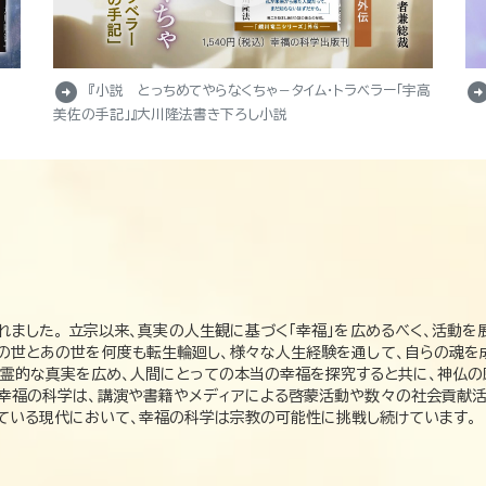
arrow_circle_right
arrow_circle_r
『小説 とっちめてやらなくちゃ－タイム・トラベラー「宇高
美佐の手記」』大川隆法書き下ろし小説
れました。 立宗以来、真実の人生観に基づく「幸福」を広めるべく、活動を
この世とあの世を何度も転生輪廻し、様々な人生経験を通して、自らの魂を
た霊的な真実を広め、人間にとっての本当の幸福を探究すると共に、神仏
、幸福の科学は、講演や書籍やメディアによる啓蒙活動や数々の社会貢献活
れている現代において、幸福の科学は宗教の可能性に挑戦し続けています。