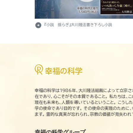
arrow_circle_right
『小説 揺らぎ』大川隆法書き下ろし小説
幸福の科学は1986年、大川隆法総裁によって立宗さ
在であり、心こそがその本質であること。 私たちは、
現在も未来も、人類を導いているということ。 こうし
学の使命であり目的です。 その使命の実現のために
ます。 霊的な真実が忘れられ、宗教の価値が見失わ
幸福の科学グループ