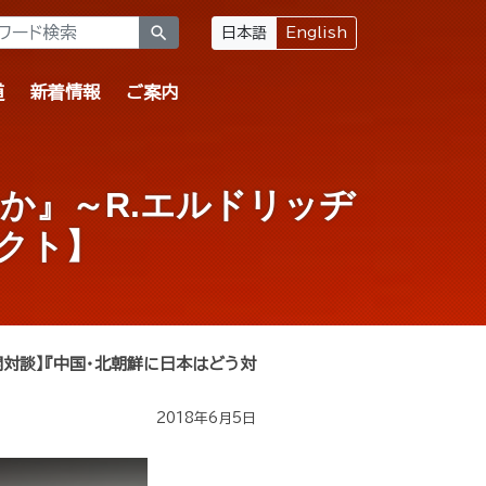
search
日本語
English
道
新着情報
ご案内
か』～R.エルドリッヂ
クト】
開対談】『中国・北朝鮮に日本はどう対
2018年6月5日