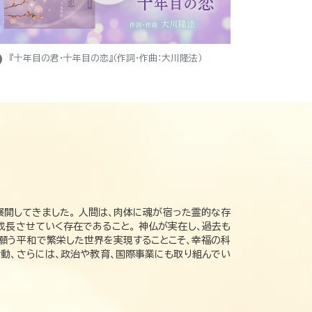
ight
『十年目の君・十年目の恋』（作詞・作曲：大川隆法）
展開してきました。 人間は、肉体に魂が宿った霊的な存
成長させていく存在であること。 神仏が実在し、過去も
の願う平和で繁栄した世界を実現することこそ、幸福の科
動、さらには、政治や教育、国際事業にも取り組んでい