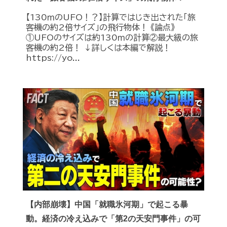
【130ｍのUFO！？】計算ではじき出された「旅
客機の約2倍サイズ」の飛行物体！ 《論点》
①UFOのサイズは約130ｍの計算②最大級の旅
客機の約2倍！ ↓詳しくは本編で解説！
https://yo...
【内部崩壊】中国「就職氷河期」で起こる暴
動。経済の冷え込みで「第2の天安門事件」の可