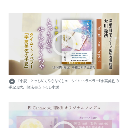
arrow_circle_right
『小説 とっちめてやらなくちゃ－タイム・トラベラー「宇高美佐の
手記」』大川隆法書き下ろし小説