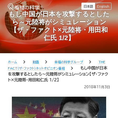
日本語
English
もし中国が日本を攻撃するとした
ら～元陸将がシミュレーション
【ザ・ファクト×元陸将・用田和
仁氏 1/2】
chevron_right
chevron_right
chevron_right
ホーム
動画
幸福の科学グループ
THE
chevron_right
もし中国が日本
FACT（ザ・ファクト）ネットオピニオン番組
を攻撃するとしたら～元陸将がシミュレーション【ザ・ファク
ト×元陸将・用田和仁氏 1/2】
2018年11月3日