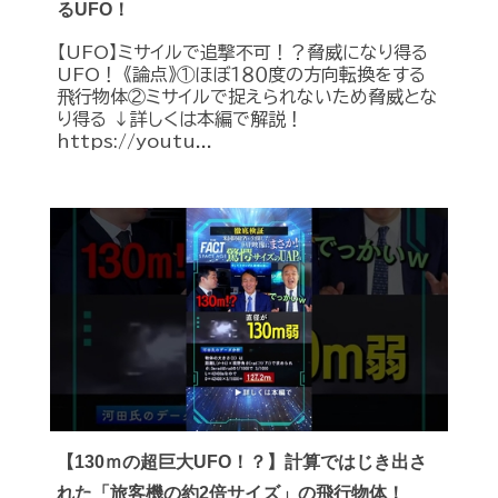
るUFO！
【UFO】ミサイルで追撃不可！？脅威になり得る
UFO！ 《論点》①ほぼ１８０度の方向転換をする
飛行物体②ミサイルで捉えられないため脅威とな
り得る ↓詳しくは本編で解説！
https://youtu...
【130ｍの超巨大UFO！？】計算ではじき出さ
れた「旅客機の約2倍サイズ」の飛行物体！