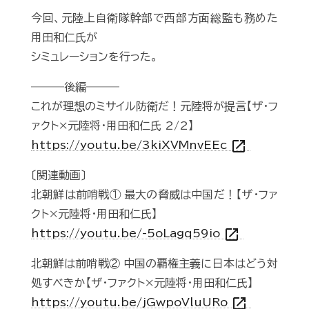
今回、元陸上自衛隊幹部で西部方面総監も務めた
用田和仁氏が
シミュレーションを行った。
―――後編―――
これが理想のミサイル防衛だ！元陸将が提言【ザ・フ
ァクト×元陸将・用田和仁氏 2/2】
open_in_new
https://youtu.be/3kiXVMnvEEc
〔関連動画〕
北朝鮮は前哨戦① 最大の脅威は中国だ！【ザ・ファ
クト×元陸将・用田和仁氏】
open_in_new
https://youtu.be/-5oLagq59io
北朝鮮は前哨戦② 中国の覇権主義に日本はどう対
処すべきか【ザ・ファクト×元陸将・用田和仁氏】
open_in_new
https://youtu.be/jGwpoVluURo