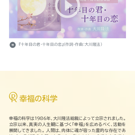
arrow_circle_right
『十年目の君・十年目の恋』（作詞・作曲：大川隆法）
幸福の科学は1986年、大川隆法総裁によって立宗されました。
立宗以来、真実の人生観に基づく「幸福」を広めるべく、活動を
展開してきました。 人間は、肉体に魂が宿った霊的な存在であ