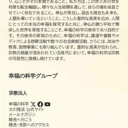
り、心こそがその本質であること。 私たちは、この世とあの世を
何度も転生輪廻し、様々な人生経験を通して、自らの魂を成長さ
せていく存在であること。 神仏が実在し、過去も現在も未来も、
人類を導いているということ。 こうした霊的な真実を広め、人間
にとっての本当の幸福を探究すると共に、神仏の願う平和で繁
栄した世界を実現することこそ、幸福の科学の使命であり目的で
す。 その使命の実現のために、幸福の科学は、講演や書籍やメ
ディアによる啓蒙活動や数々の社会貢献活動、さらには、政治や
教育、国際事業にも取り組んでいます。 霊的な真実が忘れられ、
宗教の価値が見失われている現代において、幸福の科学は宗教
の可能性に挑戦し続けています。
幸福の科学グループ
宗教法人
幸福の科学
大川隆法 公式サイト
メールマガジン
精舎へ行こう
精舎・支部へのアクセス