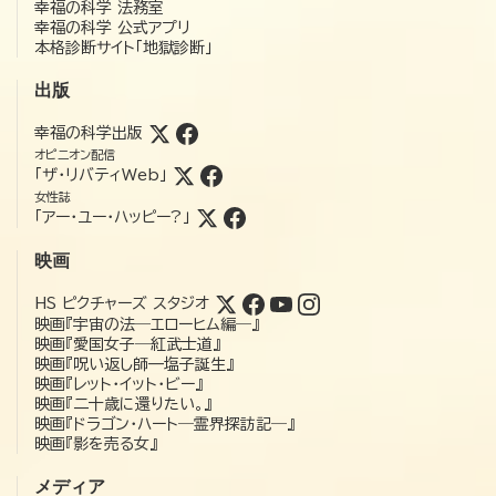
幸福の科学 法務室
幸福の科学 公式アプリ
本格診断サイト「地獄診断」
出版
幸福の科学出版
オピニオン配信
「ザ・リバティWeb」
女性誌
「アー・ユー・ハッピー?」
映画
HS ピクチャーズ スタジオ
映画『宇宙の法―エローヒム編―』
映画『愛国女子―紅武士道』
映画『呪い返し師—塩子誕生』
映画『レット・イット・ビー』
映画『二十歳に還りたい。』
映画『ドラゴン・ハート―霊界探訪記―』
映画『影を売る女』
メディア