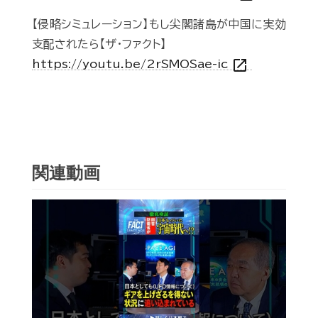
【侵略シミュレーション】もし尖閣諸島が中国に実効
支配されたら【ザ・ファクト】
open_in_new
https://youtu.be/2rSMOSae-ic
関連動画