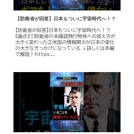
【防衛省が回答】日本もついに宇宙時代へ！？
【防衛省が回答】日本もついに宇宙時代へ！？
《論点》①防衛省の未確認飛行物体への捉え方が
大きく変わった②米国の情報開示が日本の変化
の大きなきっかけになっている ↓詳しくは本編
で解説！https:...