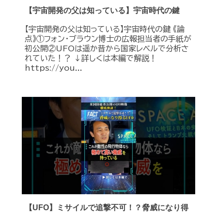
【宇宙開発の父は知っている】宇宙時代の鍵
【宇宙開発の父は知っている】宇宙時代の鍵 《論
点》①フォン・ブラウン博士の広報担当者の手紙が
初公開②UFOは遥か昔から国家レベルで分析さ
れていた！？ ↓詳しくは本編で解説！
https://you...
【UFO】ミサイルで追撃不可！？脅威になり得