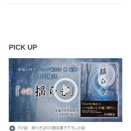
PICK UP
arrow_circle_right
『小説 揺らぎ』大川隆法書き下ろし小説