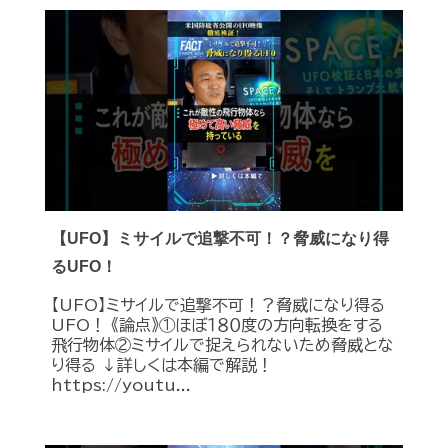
【UFO】ミサイルで追撃不可！？脅威になり得
るUFO！
【UFO】ミサイルで追撃不可！？脅威になり得る
UFO！ 《論点》①ほぼ１８０度の方向転換をする
飛行物体②ミサイルで捉えられないため脅威とな
り得る ↓詳しくは本編で解説！
https://youtu...