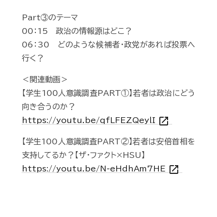
Part③のテーマ
00：15 政治の情報源はどこ？
06：30 どのような候補者・政党があれば投票へ
行く？
＜関連動画＞
【学生100人意識調査PART①】若者は政治にどう
向き合うのか？
open_in_new
https://youtu.be/qfLFEZQeylI
【学生100人意識調査PART②】若者は安倍首相を
支持してるか？【ザ・ファクト×HSU】
open_in_new
https://youtu.be/N-eHdhAm7HE