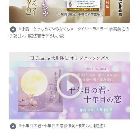
arrow_circle_right
『小説 とっちめてやらなくちゃ－タイム・トラベラー「宇高美佐の
手記」』大川隆法書き下ろし小説
arrow_circle_right
『十年目の君・十年目の恋』（作詞・作曲：大川隆法）