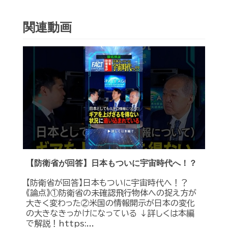
関連動画
【防衛省が回答】日本もついに宇宙時代へ！？
【防衛省が回答】日本もついに宇宙時代へ！？
《論点》①防衛省の未確認飛行物体への捉え方が
大きく変わった②米国の情報開示が日本の変化
の大きなきっかけになっている ↓詳しくは本編
で解説！https:...