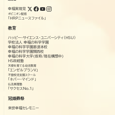
幸福実現党
オピニオン配信
「HRPニュースファイル」
教育
ハッピー・サイエンス・ユニバーシティ（HSU）
学校法人 幸福の科学学園
幸福の科学学園那須本校
幸福の科学学園関西校
幸福の科学大学(仮称/現在構想中)
HS政経塾
天使を育てる幼児教育
「エンゼルプランV」
不登校児支援スクール
「ネバー・マインド」
仏法真理塾
「サクセスNo.1」
冠婚葬祭
来世幸福セレモニー