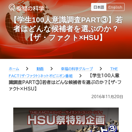
日本語
English
【学生100人意識調査PART③】若
者はどんな候補者を選ぶのか？
【ザ・ファクト×HSU】
chevron_right
chevron_right
chevron_right
ホーム
動画
幸福の科学グループ
THE
chevron_right
【学生100人意
FACT（ザ・ファクト）ネットオピニオン番組
識調査PART③】若者はどんな候補者を選ぶのか？【ザ・フ
ァクト×HSU】
2016年11月20日