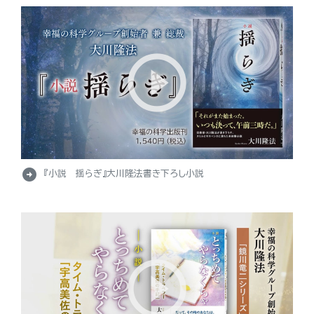
arrow_circle_right
『小説 揺らぎ』大川隆法書き下ろし小説