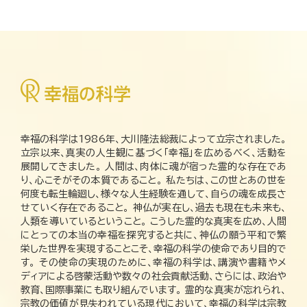
幸福の科学は1986年、大川隆法総裁によって立宗されました。
立宗以来、真実の人生観に基づく「幸福」を広めるべく、活動を
展開してきました。 人間は、肉体に魂が宿った霊的な存在であ
り、心こそがその本質であること。 私たちは、この世とあの世を
何度も転生輪廻し、様々な人生経験を通して、自らの魂を成長さ
せていく存在であること。 神仏が実在し、過去も現在も未来も、
人類を導いているということ。 こうした霊的な真実を広め、人間
にとっての本当の幸福を探究すると共に、神仏の願う平和で繁
栄した世界を実現することこそ、幸福の科学の使命であり目的で
す。 その使命の実現のために、幸福の科学は、講演や書籍やメ
ディアによる啓蒙活動や数々の社会貢献活動、さらには、政治や
教育、国際事業にも取り組んでいます。 霊的な真実が忘れられ、
宗教の価値が見失われている現代において、幸福の科学は宗教