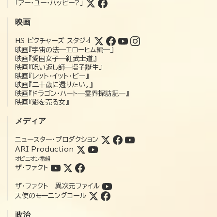
「アー・ユー・ハッピー?」
映画
HS ピクチャーズ スタジオ
映画『宇宙の法―エローヒム編―』
映画『愛国女子―紅武士道』
映画『呪い返し師—塩子誕生』
映画『レット・イット・ビー』
映画『二十歳に還りたい。』
映画『ドラゴン・ハート―霊界探訪記―』
映画『影を売る女』
メディア
ニュースター・プロダクション
ARI Production
オピニオン番組
ザ・ファクト
ザ・ファクト 異次元ファイル
天使のモーニングコール
政治