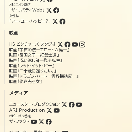
オピニオン配信
「ザ・リバティWeb」
女性誌
「アー・ユー・ハッピー?」
映画
HS ピクチャーズ スタジオ
映画『宇宙の法―エローヒム編―』
映画『愛国女子―紅武士道』
映画『呪い返し師—塩子誕生』
映画『レット・イット・ビー』
映画『二十歳に還りたい。』
映画『ドラゴン・ハート―霊界探訪記―』
映画『影を売る女』
メディア
ニュースター・プロダクション
ARI Production
オピニオン番組
ザ・ファクト