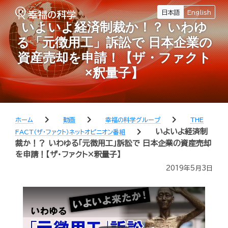
日本語
English
いよいよ経済制裁か！？ いわゆ
る「元徴用工」訴訟で 日本企業の
資産売却を申請！【ザ・ファクト
×釈量子】
chevron_right
chevron_right
chevron_right
ホーム
動画
幸福の科学グループ
THE
chevron_right
いよいよ経済制
FACT（ザ・ファクト）ネットオピニオン番組
裁か！？ いわゆる「元徴用工」訴訟で 日本企業の資産売却
を申請！【ザ・ファクト×釈量子】
2019年5月3日