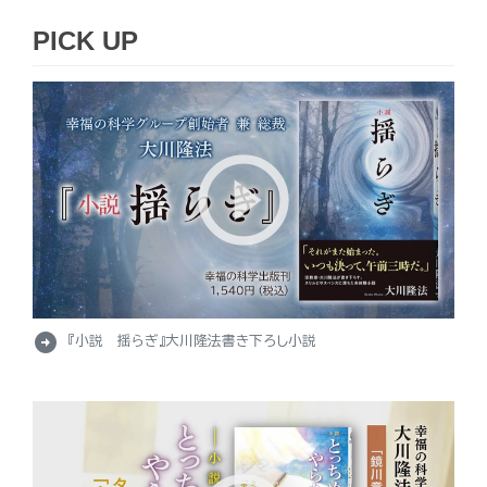
PICK UP
arrow_circle_right
『小説 揺らぎ』大川隆法書き下ろし小説