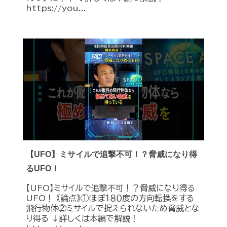
https://you...
【UFO】ミサイルで追撃不可！？脅威になり得
るUFO！
【UFO】ミサイルで追撃不可！？脅威になり得る
UFO！ 《論点》①ほぼ１８０度の方向転換をする
飛行物体②ミサイルで捉えられないため脅威とな
り得る ↓詳しくは本編で解説！