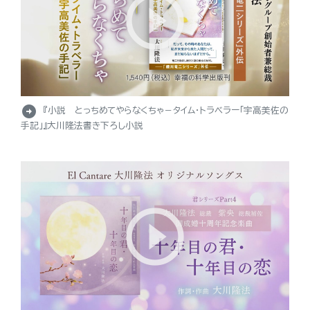
arrow_circle_right
『小説 とっちめてやらなくちゃ－タイム・トラベラー「宇高美佐の
手記」』大川隆法書き下ろし小説