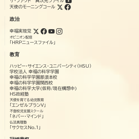
ザ・ファクト 異次元ファイル
天使のモーニングコール
政治
幸福実現党
オピニオン配信
「HRPニュースファイル」
教育
ハッピー・サイエンス・ユニバーシティ（HSU）
学校法人 幸福の科学学園
幸福の科学学園那須本校
幸福の科学学園関西校
幸福の科学大学(仮称/現在構想中)
HS政経塾
天使を育てる幼児教育
「エンゼルプランV」
不登校児支援スクール
「ネバー・マインド」
仏法真理塾
「サクセスNo.1」