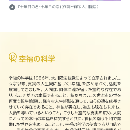
arrow_circle_right
『十年目の君・十年目の恋』（作詞・作曲：大川隆法）
幸福の科学は1986年、大川隆法総裁によって立宗されました。
立宗以来、真実の人生観に基づく「幸福」を広めるべく、活動を
展開してきました。 人間は、肉体に魂が宿った霊的な存在であ
り、心こそがその本質であること。 私たちは、この世とあの世を
何度も転生輪廻し、様々な人生経験を通して、自らの魂を成長さ
せていく存在であること。 神仏が実在し、過去も現在も未来も、
人類を導いているということ。 こうした霊的な真実を広め、人間
にとっての本当の幸福を探究すると共に、神仏の願う平和で繁
栄した世界を実現することこそ、幸福の科学の使命であり目的で