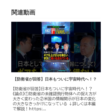
関連動画
【防衛省が回答】日本もついに宇宙時代へ！？
【防衛省が回答】日本もついに宇宙時代へ！？
《論点》①防衛省の未確認飛行物体への捉え方が
大きく変わった②米国の情報開示が日本の変化
の大きなきっかけになっている ↓詳しくは本編
で解説！https:...