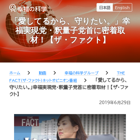
日本語
English
「愛してるから、守りたい。」幸
福実現党・釈量子党首に密着取
材！【ザ・ファクト】
chevron_right
chevron_right
chevron_right
ホーム
動画
幸福の科学グループ
THE
chevron_right
「愛してるから、
FACT（ザ・ファクト）ネットオピニオン番組
守りたい。」幸福実現党・釈量子党首に密着取材！【ザ・ファ
クト】
2019年6月29日