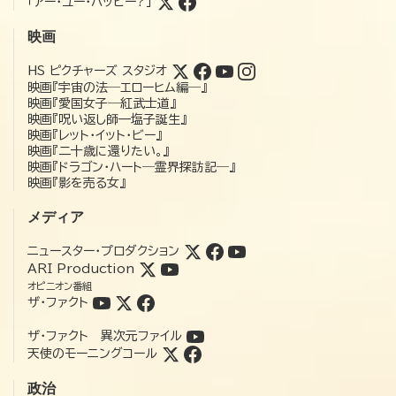
「アー・ユー・ハッピー?」
映画
HS ピクチャーズ スタジオ
映画『宇宙の法―エローヒム編―』
映画『愛国女子―紅武士道』
映画『呪い返し師—塩子誕生』
映画『レット・イット・ビー』
映画『二十歳に還りたい。』
映画『ドラゴン・ハート―霊界探訪記―』
映画『影を売る女』
メディア
ニュースター・プロダクション
ARI Production
オピニオン番組
ザ・ファクト
ザ・ファクト 異次元ファイル
天使のモーニングコール
政治