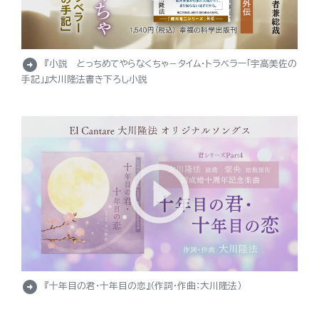
arrow_circle_right
『小説 とっちめてやらなくちゃ－タイム・トラベラー「宇高美佐の
手記」』大川隆法書き下ろし小説
arrow_circle_right
『十年目の君・十年目の恋』（作詞・作曲：大川隆法）