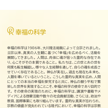
幸福の科学は1986年、大川隆法総裁によって立宗されました。
立宗以来、真実の人生観に基づく「幸福」を広めるべく、活動を
展開してきました。 人間は、肉体に魂が宿った霊的な存在であ
り、心こそがその本質であること。 私たちは、この世とあの世を
何度も転生輪廻し、様々な人生経験を通して、自らの魂を成長さ
せていく存在であること。 神仏が実在し、過去も現在も未来も、
人類を導いているということ。 こうした霊的な真実を広め、人間
にとっての本当の幸福を探究すると共に、神仏の願う平和で繁
栄した世界を実現することこそ、幸福の科学の使命であり目的で
す。 その使命の実現のために、幸福の科学は、講演や書籍やメ
ディアによる啓蒙活動や数々の社会貢献活動、さらには、政治や
教育、国際事業にも取り組んでいます。 霊的な真実が忘れられ、
宗教の価値が見失われている現代において、幸福の科学は宗教