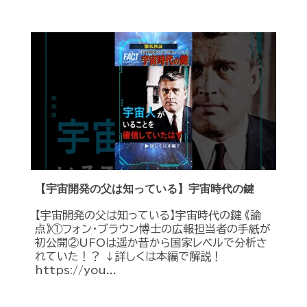
【宇宙開発の父は知っている】宇宙時代の鍵
【宇宙開発の父は知っている】宇宙時代の鍵 《論
点》①フォン・ブラウン博士の広報担当者の手紙が
初公開②UFOは遥か昔から国家レベルで分析さ
れていた！？ ↓詳しくは本編で解説！
https://you...