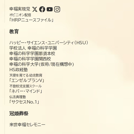
幸福実現党
オピニオン配信
「HRPニュースファイル」
教育
ハッピー・サイエンス・ユニバーシティ（HSU）
学校法人 幸福の科学学園
幸福の科学学園那須本校
幸福の科学学園関西校
幸福の科学大学(仮称/現在構想中)
HS政経塾
天使を育てる幼児教育
「エンゼルプランV」
不登校児支援スクール
「ネバー・マインド」
仏法真理塾
「サクセスNo.1」
冠婚葬祭
来世幸福セレモニー