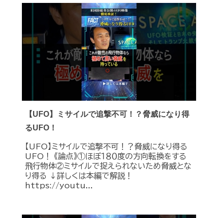
【UFO】ミサイルで追撃不可！？脅威になり得
るUFO！
【UFO】ミサイルで追撃不可！？脅威になり得る
UFO！ 《論点》①ほぼ１８０度の方向転換をする
飛行物体②ミサイルで捉えられないため脅威とな
り得る ↓詳しくは本編で解説！
https://youtu...