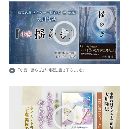
arrow_circle_right
『小説 揺らぎ』大川隆法書き下ろし小説