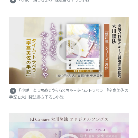
arrow_circle_right
arrow_circle_right
『小説 とっちめてやらなくちゃ－タイム・トラベラー「宇高美佐の
手記」』大川隆法書き下ろし小説