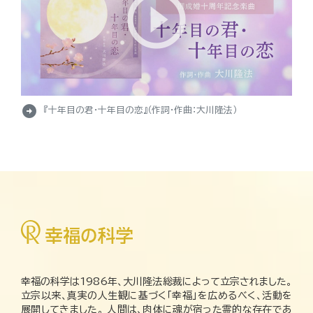
arrow_circle_right
『十年目の君・十年目の恋』（作詞・作曲：大川隆法）
幸福の科学は1986年、大川隆法総裁によって立宗されました。
立宗以来、真実の人生観に基づく「幸福」を広めるべく、活動を
展開してきました。 人間は、肉体に魂が宿った霊的な存在であ