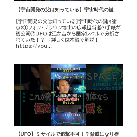
【宇宙開発の父は知っている】宇宙時代の鍵
【宇宙開発の父は知っている】宇宙時代の鍵 《論
点》①フォン・ブラウン博士の広報担当者の手紙が
初公開②UFOは遥か昔から国家レベルで分析さ
れていた！？ ↓詳しくは本編で解説！
https://you...
【UFO】ミサイルで追撃不可！？脅威になり得