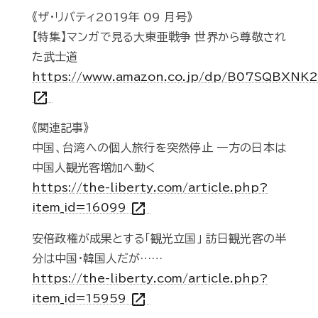
《ザ・リバティ2019年 09 月号》
【特集】マンガで見る大東亜戦争 世界から尊敬され
た武士道
https://www.amazon.co.jp/dp/B07SQBXNK2
open_in_new
《関連記事》
中国、台湾への個人旅行を突然停止 一方の日本は
中国人観光客増加へ動く
https://the-liberty.com/article.php?
open_in_new
item_id=16099
安倍政権が成果とする「観光立国」 訪日観光客の半
分は中国・韓国人だが……
https://the-liberty.com/article.php?
open_in_new
item_id=15959