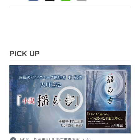
PICK UP
『小説 揺らぎ』大川隆法書き下ろし小説