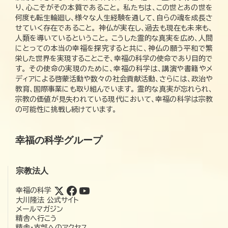
り、心こそがその本質であること。 私たちは、この世とあの世を
何度も転生輪廻し、様々な人生経験を通して、自らの魂を成長さ
せていく存在であること。 神仏が実在し、過去も現在も未来も、
人類を導いているということ。 こうした霊的な真実を広め、人間
にとっての本当の幸福を探究すると共に、神仏の願う平和で繁
栄した世界を実現することこそ、幸福の科学の使命であり目的で
す。 その使命の実現のために、幸福の科学は、講演や書籍やメ
ディアによる啓蒙活動や数々の社会貢献活動、さらには、政治や
教育、国際事業にも取り組んでいます。 霊的な真実が忘れられ、
宗教の価値が見失われている現代において、幸福の科学は宗教
の可能性に挑戦し続けています。
幸福の科学グループ
宗教法人
幸福の科学
大川隆法 公式サイト
メールマガジン
精舎へ行こう
精舎・支部へのアクセス