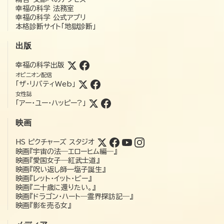
幸福の科学 法務室
幸福の科学 公式アプリ
本格診断サイト「地獄診断」
出版
幸福の科学出版
オピニオン配信
「ザ・リバティWeb」
女性誌
「アー・ユー・ハッピー?」
映画
HS ピクチャーズ スタジオ
映画『宇宙の法―エローヒム編―』
映画『愛国女子―紅武士道』
映画『呪い返し師—塩子誕生』
映画『レット・イット・ビー』
映画『二十歳に還りたい。』
映画『ドラゴン・ハート―霊界探訪記―』
映画『影を売る女』