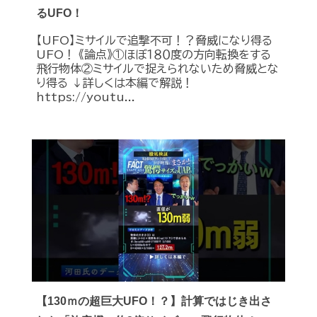
るUFO！
【UFO】ミサイルで追撃不可！？脅威になり得る
UFO！ 《論点》①ほぼ１８０度の方向転換をする
飛行物体②ミサイルで捉えられないため脅威とな
り得る ↓詳しくは本編で解説！
https://youtu...
【130ｍの超巨大UFO！？】計算ではじき出さ