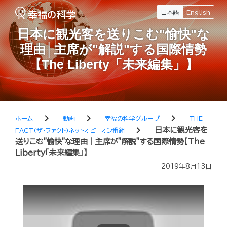
日本語
English
日本に観光客を送りこむ"愉快"な
理由│主席が"解説"する国際情勢
【The Liberty「未来編集」】
chevron_right
chevron_right
chevron_right
ホーム
動画
幸福の科学グループ
THE
chevron_right
日本に観光客を
FACT（ザ・ファクト）ネットオピニオン番組
送りこむ"愉快"な理由│主席が"解説"する国際情勢【The
Liberty「未来編集」】
2019年8月13日