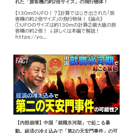
れた「旅客機の約2倍サイズ」の飛行物体！
【130ｍのUFO！？】計算ではじき出された「旅
客機の約2倍サイズ」の飛行物体！ 《論点》
①UFOのサイズは約130ｍの計算②最大級の旅
客機の約2倍！ ↓詳しくは本編で解説！
https://yo...
【内部崩壊】中国「就職氷河期」で起こる暴
動。経済の冷え込みで「第2の天安門事件」の可