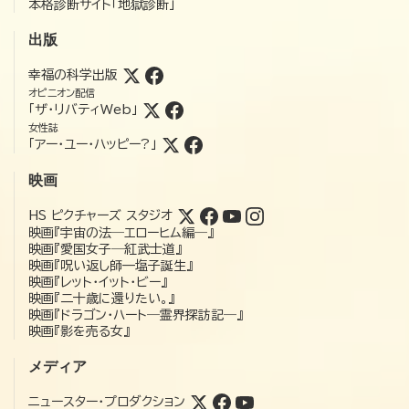
本格診断サイト「地獄診断」
出版
幸福の科学出版
オピニオン配信
「ザ・リバティWeb」
女性誌
「アー・ユー・ハッピー?」
映画
HS ピクチャーズ スタジオ
映画『宇宙の法―エローヒム編―』
映画『愛国女子―紅武士道』
映画『呪い返し師—塩子誕生』
映画『レット・イット・ビー』
映画『二十歳に還りたい。』
映画『ドラゴン・ハート―霊界探訪記―』
映画『影を売る女』
メディア
ニュースター・プロダクション