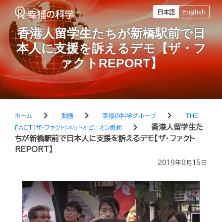
日本語
English
香港人留学生たちが新橋駅前で日
本人に支援を訴えるデモ【ザ・フ
ァクトREPORT】
chevron_right
chevron_right
chevron_right
ホーム
動画
幸福の科学グループ
THE
chevron_right
香港人留学生た
FACT（ザ・ファクト）ネットオピニオン番組
ちが新橋駅前で日本人に支援を訴えるデモ【ザ・ファクト
REPORT】
2019年8月15日