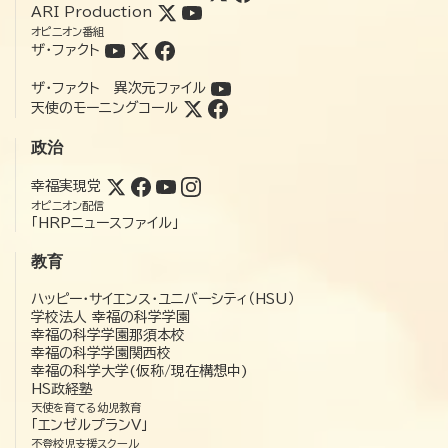
ARI Production
オピニオン番組
ザ・ファクト
ザ・ファクト 異次元ファイル
天使のモーニングコール
政治
幸福実現党
オピニオン配信
「HRPニュースファイル」
教育
ハッピー・サイエンス・ユニバーシティ（HSU）
学校法人 幸福の科学学園
幸福の科学学園那須本校
幸福の科学学園関西校
幸福の科学大学(仮称/現在構想中)
HS政経塾
天使を育てる幼児教育
「エンゼルプランV」
不登校児支援スクール