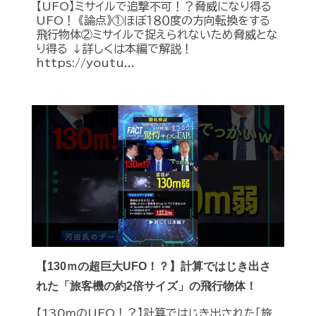
【UFO】ミサイルで追撃不可！？脅威になり得る
UFO！ 《論点》①ほぼ１８０度の方向転換をする
飛行物体②ミサイルで捉えられないため脅威とな
り得る ↓詳しくは本編で解説！
https://youtu...
【130ｍの超巨大UFO！？】計算ではじき出さ
れた「旅客機の約2倍サイズ」の飛行物体！
【130ｍのUFO！？】計算ではじき出された「旅