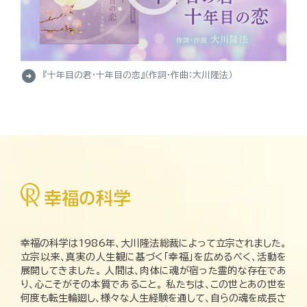
arrow_circle_right
『十年目の君・十年目の恋』（作詞・作曲：大川隆法）
幸福の科学は1986年、大川隆法総裁によって立宗されました。
立宗以来、真実の人生観に基づく「幸福」を広めるべく、活動を
展開してきました。 人間は、肉体に魂が宿った霊的な存在であ
り、心こそがその本質であること。 私たちは、この世とあの世を
何度も転生輪廻し、様々な人生経験を通して、自らの魂を成長さ