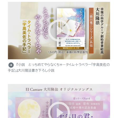
arrow_circle_right
『小説 とっちめてやらなくちゃ－タイム・トラベラー「宇高美佐の
手記」』大川隆法書き下ろし小説