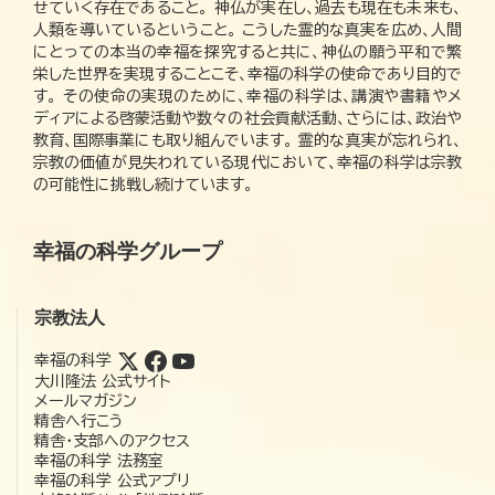
せていく存在であること。 神仏が実在し、過去も現在も未来も、
人類を導いているということ。 こうした霊的な真実を広め、人間
にとっての本当の幸福を探究すると共に、神仏の願う平和で繁
栄した世界を実現することこそ、幸福の科学の使命であり目的で
す。 その使命の実現のために、幸福の科学は、講演や書籍やメ
ディアによる啓蒙活動や数々の社会貢献活動、さらには、政治や
教育、国際事業にも取り組んでいます。 霊的な真実が忘れられ、
宗教の価値が見失われている現代において、幸福の科学は宗教
の可能性に挑戦し続けています。
幸福の科学グループ
宗教法人
幸福の科学
大川隆法 公式サイト
メールマガジン
精舎へ行こう
精舎・支部へのアクセス
幸福の科学 法務室
幸福の科学 公式アプリ