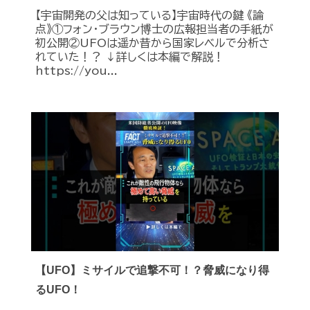
【宇宙開発の父は知っている】宇宙時代の鍵 《論
点》①フォン・ブラウン博士の広報担当者の手紙が
初公開②UFOは遥か昔から国家レベルで分析さ
れていた！？ ↓詳しくは本編で解説！
https://you...
【UFO】ミサイルで追撃不可！？脅威になり得
るUFO！