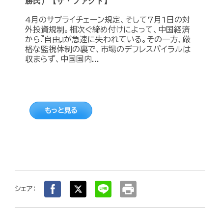
勝氏）【ザ・ファクト】
4月のサプライチェーン規定、そして7月1日の対
外投資規制。相次ぐ締め付けによって、中国経済
から『自由』が急速に失われている。その一方、厳
格な監視体制の裏で、市場のデフレスパイラルは
収まらず、中国国内...
もっと見る
print
シェア：