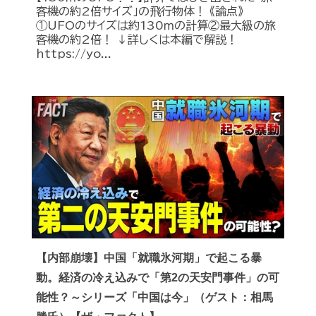
客機の約2倍サイズ」の飛行物体！ 《論点》
①UFOのサイズは約130ｍの計算②最大級の旅
客機の約2倍！ ↓詳しくは本編で解説！
https://yo...
【内部崩壊】中国「就職氷河期」で起こる暴
動。経済の冷え込みで「第2の天安門事件」の可
能性？～シリーズ「中国は今」（ゲスト：相馬