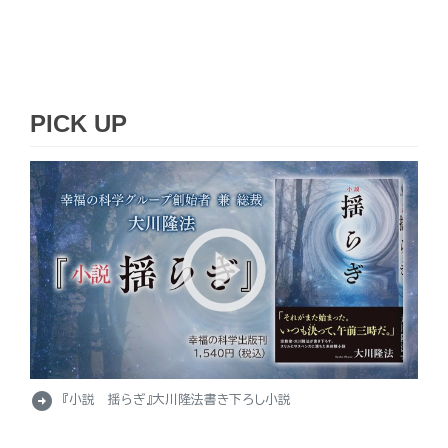
PICK UP
arrow_circle_right
『小説 揺らぎ』大川隆法書き下ろし小説