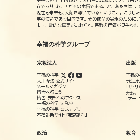
幸福の科学は1986年、大川隆法総裁によって立宗さ
在であり、心こそがその本質であること。 私たちは、
現在も未来も、人類を導いているということ。 こうし
学の使命であり目的です。 その使命の実現のために
ます。 霊的な真実が忘れられ、宗教の価値が見失わ
幸福の科学グループ
宗教法人
出版
幸福の科学
幸福の
大川隆法 公式サイト
オピニオ
メールマガジン
「ザ・リ
精舎へ行こう
女性誌
精舎・支部へのアクセス
「アー・
幸福の科学 法務室
幸福の科学 公式アプリ
本格診断サイト「地獄診断」
政治
教育