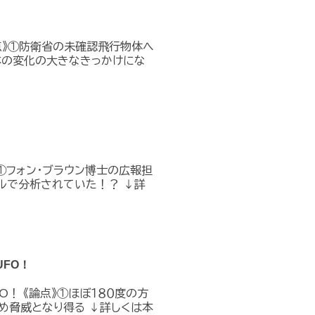
点》①防衛省の未確認飛行物体へ
本の変化の大きなきっかけにな
①フォン・ブラウン博士の広報担
ルで分析されていた！？ ↓詳
FO！
O！ 《論点》①ほぼ１８０度の方
め脅威となり得る ↓詳しくは本