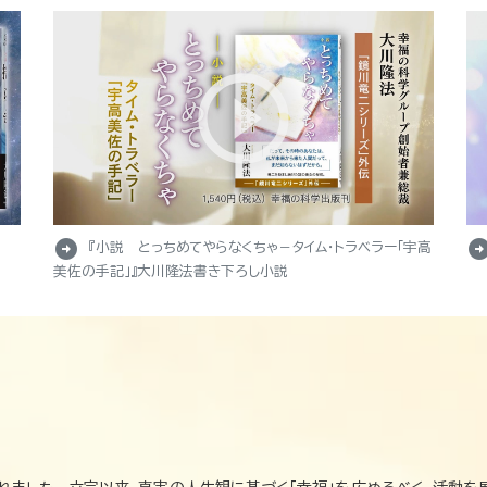
arrow_circle_right
arrow_circle_r
『小説 とっちめてやらなくちゃ－タイム・トラベラー「宇高
美佐の手記」』大川隆法書き下ろし小説