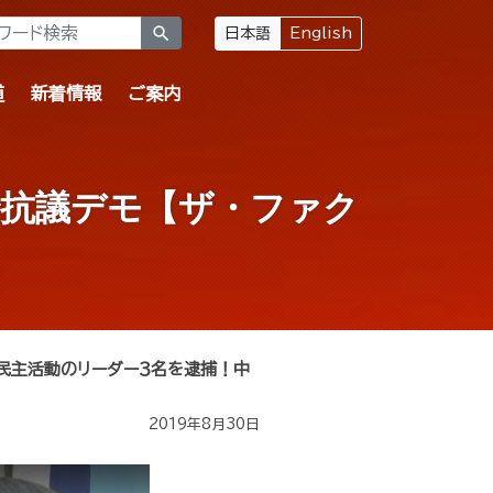
search
日本語
English
道
新着情報
ご案内
で抗議デモ【ザ・ファク
民主活動のリーダー３名を逮捕！中
2019年8月30日