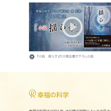
arrow_circle_right
『小説 揺らぎ』大川隆法書き下ろし小説