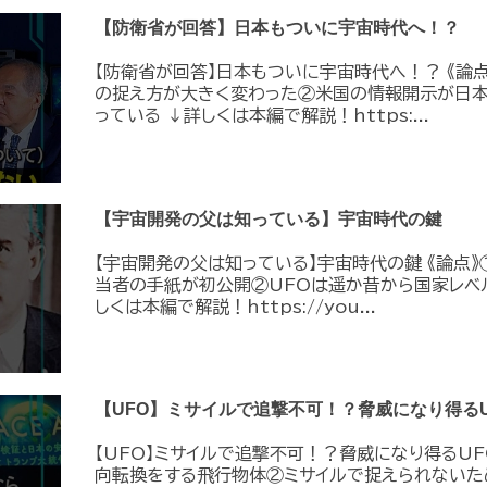
【防衛省が回答】日本もついに宇宙時代へ！？
【防衛省が回答】日本もついに宇宙時代へ！？ 《論
の捉え方が大きく変わった②米国の情報開示が日
っている ↓詳しくは本編で解説！https:...
【宇宙開発の父は知っている】宇宙時代の鍵
【宇宙開発の父は知っている】宇宙時代の鍵 《論点》
当者の手紙が初公開②UFOは遥か昔から国家レベ
しくは本編で解説！https://you...
【UFO】ミサイルで追撃不可！？脅威になり得るU
【UFO】ミサイルで追撃不可！？脅威になり得るUF
向転換をする飛行物体②ミサイルで捉えられないた