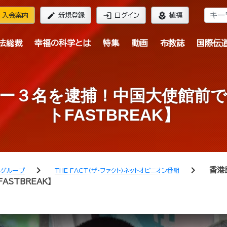
edit
login
local_florist
入会案内
新規登録
ログイン
植福
法総裁
幸福の科学とは
特集
動画
布教誌
国際伝
ー３名を逮捕！中国大使館前
トFASTBREAK】
chevron_right
chevron_right
香港
学グループ
THE FACT（ザ・ファクト）ネットオピニオン番組
ASTBREAK】