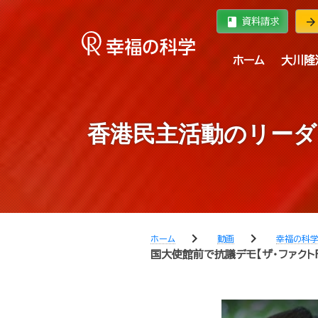
book
arrow_forward
資料請求
ホーム
大川隆
香港民主活動のリーダ
chevron_right
chevron_right
ホーム
動画
幸福の科
国大使館前で抗議デモ【ザ・ファクトF