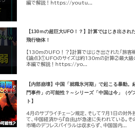
編で解説！https://youtu...
【130ｍの超巨大UFO！？】計算ではじき出され
飛行物体！
【130ｍのUFO！？】計算ではじき出された「旅客
《論点》①UFOのサイズは約130ｍの計算②最大級
本編で解説！https://yo...
【内部崩壊】中国「就職氷河期」で起こる暴動。
門事件」の可能性？～シリーズ「中国は今」（ゲ
ト】
4月のサプライチェーン規定、そして7月1日の対外
て、中国経済から『自由』が急速に失われている。そ
市場のデフレスパイラルは収まらず、中国国内...