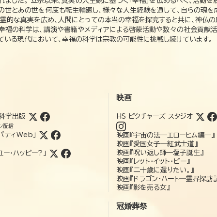
れました。 立宗以来、真実の人生観に基づく「幸福」を広めるべく、活動を
この世とあの世を何度も転生輪廻し、様々な人生経験を通して、自らの魂を
た霊的な真実を広め、人間にとっての本当の幸福を探究すると共に、神仏
、幸福の科学は、講演や書籍やメディアによる啓蒙活動や数々の社会貢献活
れている現代において、幸福の科学は宗教の可能性に挑戦し続けています。
映画
科学出版
HS ピクチャーズ スタジオ
ン配信
バティWeb」
映画『宇宙の法―エローヒム編―』
映画『愛国女子―紅武士道』
映画『呪い返し師—塩子誕生』
ユー・ハッピー?」
映画『レット・イット・ビー』
映画『二十歳に還りたい。』
映画『ドラゴン・ハート―霊界探訪
映画『影を売る女』
冠婚葬祭