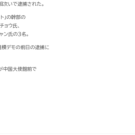
相次いで逮捕された。
ト」の幹部の
チョウ氏、
ャン氏の３名。
規模デモの前日の逮捕に
が中国大使館前で