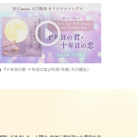
ight
『十年目の君・十年目の恋』（作詞・作曲：大川隆法）