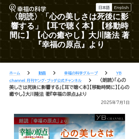
日本語
English
〈朗読〉「心の美しさは死後に影
響する」【耳で聴く本】【移動時
間に】【心の癒やし】大川隆法 著
『幸福の原点』より
chevron_right
chevron_right
chevron_right
ホーム
動画
幸福の科学グループ
YB
chevron_right
〈朗読〉「心の
channel 月刊ヤング・ブッダ公式チャンネル
美しさは死後に影響する」【耳で聴く本】【移動時間に】【心の
癒やし】大川隆法 著『幸福の原点』より
2025年7月1日