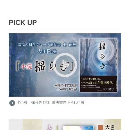
PICK UP
arrow_circle_right
『小説 揺らぎ』大川隆法書き下ろし小説