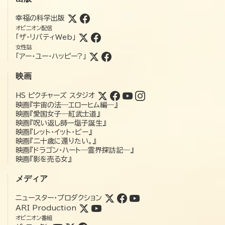
幸福の科学出版
オピニオン配信
「ザ・リバティWeb」
女性誌
「アー・ユー・ハッピー?」
映画
HS ピクチャーズ スタジオ
映画『宇宙の法―エローヒム編―』
映画『愛国女子―紅武士道』
映画『呪い返し師—塩子誕生』
映画『レット・イット・ビー』
映画『二十歳に還りたい。』
映画『ドラゴン・ハート―霊界探訪記―』
映画『影を売る女』
メディア
ニュースター・プロダクション
ARI Production
オピニオン番組