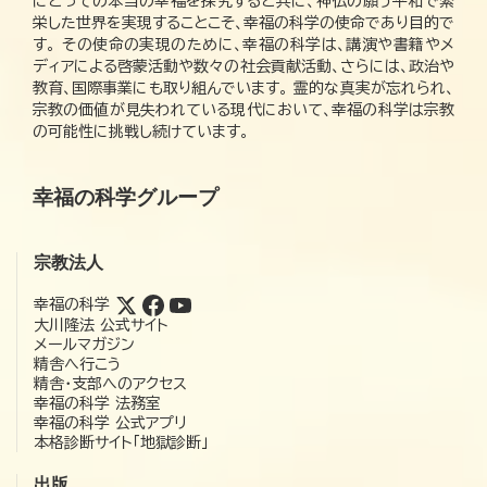
にとっての本当の幸福を探究すると共に、神仏の願う平和で繁
栄した世界を実現することこそ、幸福の科学の使命であり目的で
す。 その使命の実現のために、幸福の科学は、講演や書籍やメ
ディアによる啓蒙活動や数々の社会貢献活動、さらには、政治や
教育、国際事業にも取り組んでいます。 霊的な真実が忘れられ、
宗教の価値が見失われている現代において、幸福の科学は宗教
の可能性に挑戦し続けています。
幸福の科学グループ
宗教法人
幸福の科学
大川隆法 公式サイト
メールマガジン
精舎へ行こう
精舎・支部へのアクセス
幸福の科学 法務室
幸福の科学 公式アプリ
本格診断サイト「地獄診断」
出版