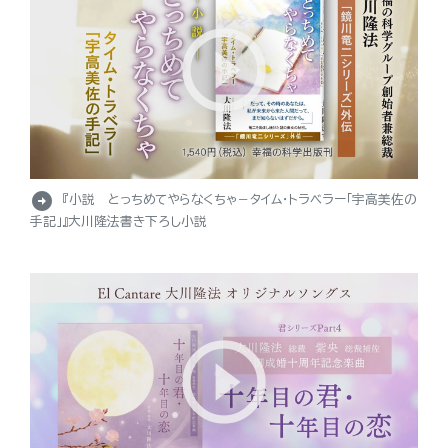
arrow_circle_right
『小説 とっちめてやらなくちゃ－タイム・トラベラー「宇高美佐の
手記」』大川隆法書き下ろし小説