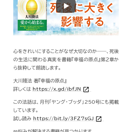
Play
心をきれいにすることがなぜ大切なのか――、死後
の生活に関わる真実を書籍『幸福の原点』第２章か
ら抜粋して朗読します。
大川隆法 著『幸福の原点』
open_in_new
詳しくは
https://x.gd/ibfJN
この法話は、月刊「ヤング・ブッダ」250号にも掲載
しています。
open_in_new
試し読み
https://bit.ly/3FZ7sGJ
📖悩みが解決する書籍が見つかります。