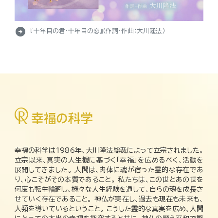
arrow_circle_right
『十年目の君・十年目の恋』（作詞・作曲：大川隆法）
幸福の科学は1986年、大川隆法総裁によって立宗されました。
立宗以来、真実の人生観に基づく「幸福」を広めるべく、活動を
展開してきました。 人間は、肉体に魂が宿った霊的な存在であ
り、心こそがその本質であること。 私たちは、この世とあの世を
何度も転生輪廻し、様々な人生経験を通して、自らの魂を成長さ
せていく存在であること。 神仏が実在し、過去も現在も未来も、
人類を導いているということ。 こうした霊的な真実を広め、人間