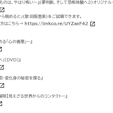
いものは、やはり怖い～』(夢判断、そして恐怖体験へ2)オリジナル
pen_in_new
ら眺めると」(歌:田阪恵美)をご試聴できます。
open_in_new
の方はこちら→
https://linkco.re/UYZaxF42
る「心の善悪」ー』
n_new
」〔DVD〕』
en_in_new
罰・変化身の秘密を探る』
en_in_new
解明】見えざる世界からのコンタクトー』
in_new