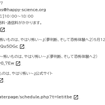
7
hs@happy-science.org
10：00～18：00
話料・通信料がかかります。
open_in_new
 ～怖いものは、やはり怖い～』（夢判断、そして恐怖体験へ２）5月1
open_in_new
IDQu5DGc
ー ～怖いものは、やはり怖い～』（夢判断、そして恐怖体験へ２）
open_in_new
By8_7Ew
いものは、やはり怖い～』公式サイト
n_in_new
open_in_new
eaterpage/schedule.php?t=letitbe