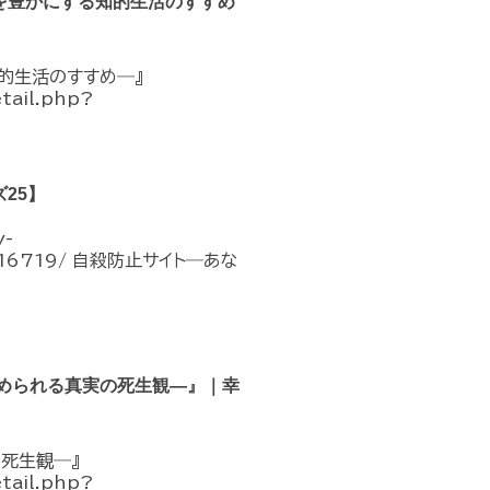
を豊かにする知的生活のすすめ
的生活のすすめ―』
etail.php?
25】
-
ons/16719/ 自殺防止サイト―あな
められる真実の死生観―』｜幸
死生観―』
etail.php?