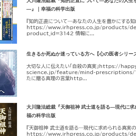
大川隆法総裁『知的正直について―あなたの人生
―』｜幸福の科学出版
『知的正直について―あなたの人生を豊かにする知
https://www.irhpress.co.jp/products/d
product_id=3142 情報に...
生きるか死ぬか迷っている方へ【心の医者シリーズ
大切な人に伝えたい「自殺の真実」https://happy
science.jp/feature/mind-prescripti
たに贈る真理の言葉http...
大川隆法総裁『天御祖神 武士道を語る―現代に求
福の科学出版
『天御祖神 武士道を語る―現代に求められる真実の
https://www.irhpress.co.jp/products/d