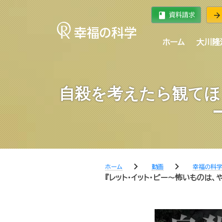
book
arrow_forward
資料請求
ホーム
大川隆
自殺を考えたら観てほ
chevron_right
chevron_right
ホーム
動画
幸福の科学
『レット・イット・ビー～怖いものは、