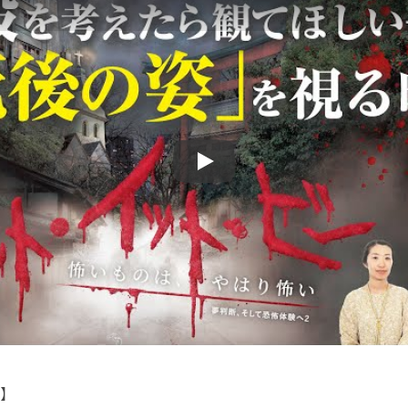
Play
】