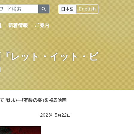
search
日本語
English
道
新着情報
ご案内
画『レット・イット・ビ
』
てほしい―「死後の姿」を視る映画
2023年5月22日