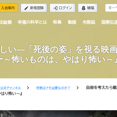
edit
login
local_florist
入会案内
新規登録
ログイン
植福
法総裁
幸福の科学とは
特集
動画
布教誌
国際伝
しい―「死後の姿」を視る映
ー～怖いものは、やはり怖い～
chevron_right
chevron_right
自殺を考えたら観
公式チャンネル
宗教はナゼ必要なのか？
やはり怖い～』