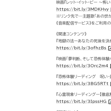
映画『レット・イット・ビー ～怖
o
https://bit.ly/3MDKHvy
※リンク先で―主題歌「あの世か
《音楽配信サービス》をご利用
《関連コンテンツ》
『地獄の法ーあなたの死後を決め
open_i
https://bit.ly/3ofhzBs
『映画「夢判断、そして恐怖体験へ
op
https://bit.ly/3Orc2m4
『恐怖体験リーディング 呪い・
op
https://bit.ly/3BG5RTt
『心霊現象リーディングー【徹底
open_
https://bit.ly/3IpssHG