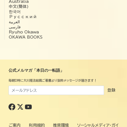
Australia
中文(簡体)
한국어
Русский
العربية‏
فارسی
Ryuho Okawa
OKAWA BOOKS
公式メルマガ「本日の一転語」
毎朝8時に大川隆法総裁ご著書より抜粋メッセージが届きます！
登録
ご案内
利用規約
推奨環境
ソーシャルメディア・ガイ