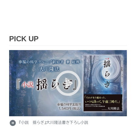
PICK UP
arrow_circle_right
『小説 揺らぎ』大川隆法書き下ろし小説