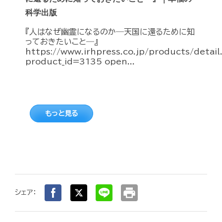
科学出版
『人はなぜ幽霊になるのか―天国に還るために知
っておきたいこと―』
https://www.irhpress.co.jp/products/detai
product_id=3135 open...
もっと見る
print
シェア：