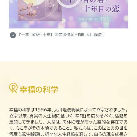
arrow_circle_right
『十年目の君・十年目の恋』（作詞・作曲：大川隆法）
幸福の科学は1986年、大川隆法総裁によって立宗されました。
立宗以来、真実の人生観に基づく「幸福」を広めるべく、活動を
展開してきました。 人間は、肉体に魂が宿った霊的な存在であ
り、心こそがその本質であること。 私たちは、この世とあの世を
何度も転生輪廻し、様々な人生経験を通して、自らの魂を成長さ