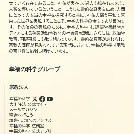
せていく存在であること。 神仏が実在し、過去も現在も未来も、
人類を導いているということ。 こうした霊的な真実を広め、人間
にとっての本当の幸福を探究すると共に、神仏の願う平和で繁
栄した世界を実現することこそ、幸福の科学の使命であり目的で
す。 その使命の実現のために、幸福の科学は、講演や書籍やメ
ディアによる啓蒙活動や数々の社会貢献活動、さらには、政治や
教育、国際事業にも取り組んでいます。 霊的な真実が忘れられ、
宗教の価値が見失われている現代において、幸福の科学は宗教
の可能性に挑戦し続けています。
幸福の科学グループ
宗教法人
幸福の科学
大川隆法 公式サイト
メールマガジン
精舎へ行こう
精舎・支部へのアクセス
幸福の科学 法務室
幸福の科学 公式アプリ