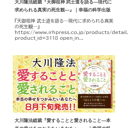
大川隆法総裁『天御祖神 武士道を語る―現代に
求められる真実の死生観―』｜幸福の科学出版
『天御祖神 武士道を語る―現代に求められる真実
の死生観―』
https://www.irhpress.co.jp/products/detai
product_id=3118 open_in...
大川隆法総裁『愛することと愛されること―本