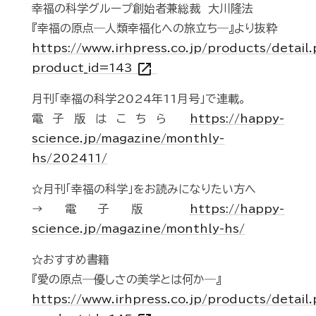
幸福の科学グループ創始者兼総裁 大川隆法
『幸福の原点―人類幸福化への旅立ち―』より抜粋
https://www.irhpress.co.jp/products/detail
open_in_new
product_id=143
月刊「幸福の科学2024年11月号」で連載。
電子版はこちら
https://happy-
science.jp/magazine/monthly-
hs/202411/
☆月刊「幸福の科学」をお読みになりたい方へ
→電子版
https://happy-
science.jp/magazine/monthly-hs/
☆おすすめ書籍
『愛の原点―優しさの美学とは何か―』
https://www.irhpress.co.jp/products/detail