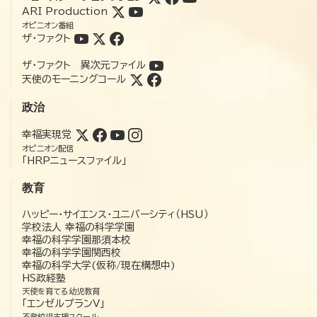
ARI Production
オピニオン番組
ザ・ファクト
ザ・ファクト 異次元ファイル
天使のモーニングコール
政治
幸福実現党
オピニオン配信
「HRPニュースファイル」
教育
ハッピー・サイエンス・ユニバーシティ（HSU）
学校法人 幸福の科学学園
幸福の科学学園那須本校
幸福の科学学園関西校
幸福の科学大学(仮称/現在構想中)
HS政経塾
天使を育てる幼児教育
「エンゼルプランV」
不登校児支援スクール