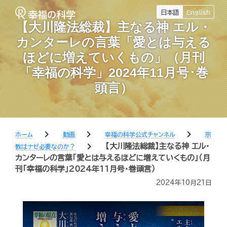
日本語
English
【大川隆法総裁】主なる神 エル・
カンターレの言葉「愛とは与える
ほどに増えていくもの」（月刊
「幸福の科学」2024年11月号･巻
頭言）
chevron_right
chevron_right
chevron_right
ホーム
動画
幸福の科学公式チャンネル
宗
chevron_right
【大川隆法総裁】主なる神 エル・
教はナゼ必要なのか？
カンターレの言葉「愛とは与えるほどに増えていくもの」（月
刊「幸福の科学」2024年11月号･巻頭言）
2024年10月21日