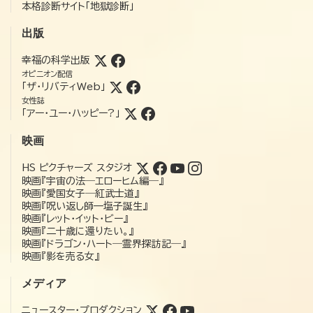
本格診断サイト「地獄診断」
出版
幸福の科学出版
オピニオン配信
「ザ・リバティWeb」
女性誌
「アー・ユー・ハッピー?」
映画
HS ピクチャーズ スタジオ
映画『宇宙の法―エローヒム編―』
映画『愛国女子―紅武士道』
映画『呪い返し師—塩子誕生』
映画『レット・イット・ビー』
映画『二十歳に還りたい。』
映画『ドラゴン・ハート―霊界探訪記―』
映画『影を売る女』
メディア
ニュースター・プロダクション