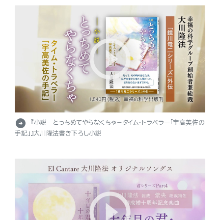
arrow_circle_right
『小説 とっちめてやらなくちゃ－タイム・トラベラー「宇高美佐の
手記」』大川隆法書き下ろし小説