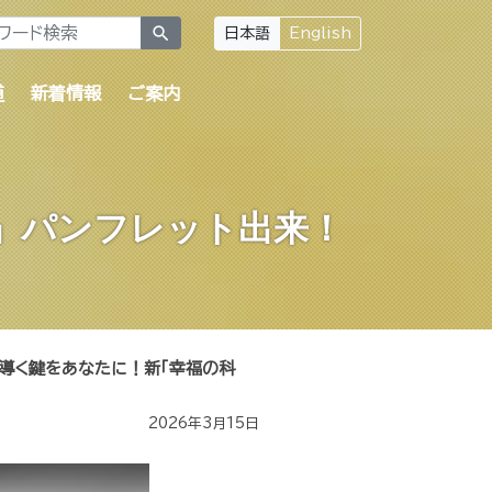
search
日本語
English
道
新着情報
ご案内
」パンフレット出来！
導く鍵をあなたに！新「幸福の科
2026年3月15日