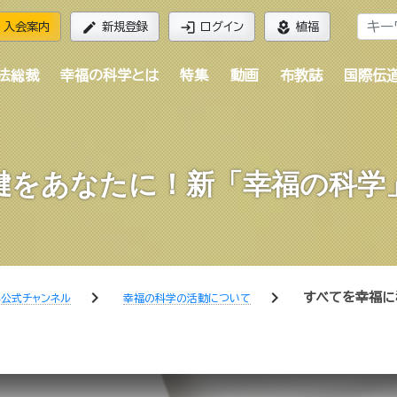
edit
login
local_florist
入会案内
新規登録
ログイン
植福
法総裁
幸福の科学とは
特集
動画
布教誌
国際伝
鍵をあなたに！新「幸福の科学
chevron_right
chevron_right
すべてを幸福に
公式チャンネル
幸福の科学の活動について