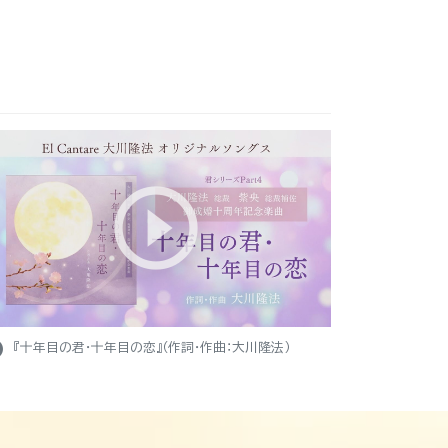
ight
『十年目の君・十年目の恋』（作詞・作曲：大川隆法）