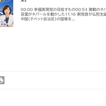
00:00 幸福実現党の目指すもの00:53 激動のネ
言葉がネパールを動かした11:16 釈党首が仏陀生
中国(チベット自治区)の国境を...
int