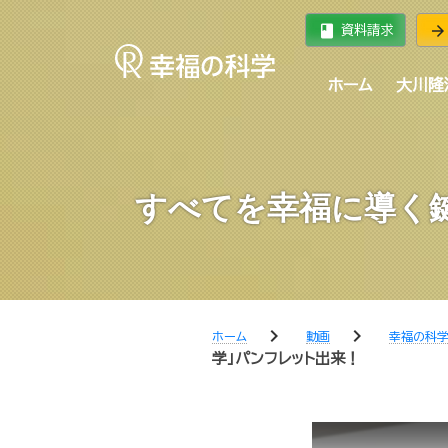
book
arrow_forward
資料請求
ホーム
大川隆
すべてを幸福に導く
chevron_right
chevron_right
ホーム
動画
幸福の科学
学」パンフレット出来！