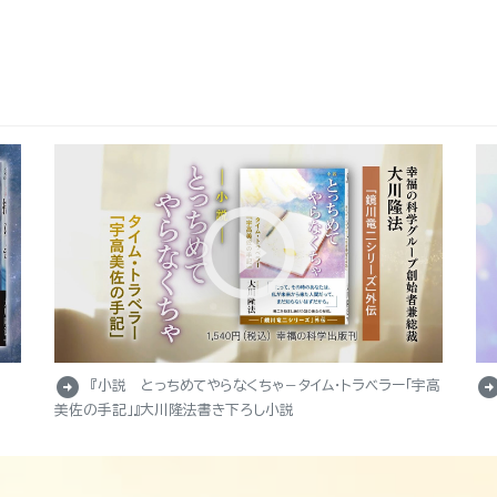
arrow_circle_right
arrow_circle_r
『小説 とっちめてやらなくちゃ－タイム・トラベラー「宇高
美佐の手記」』大川隆法書き下ろし小説