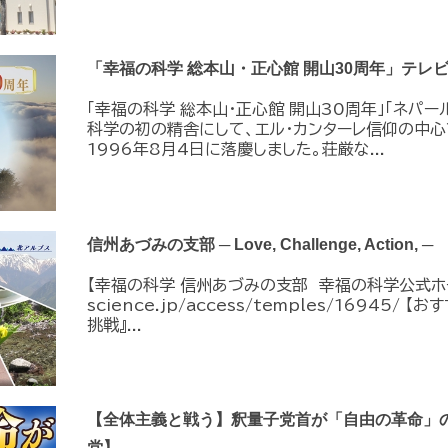
「幸福の科学 総本山・正心館 開山30周年」テレビC
「幸福の科学 総本山・正心館 開山30周年」「ネパー
科学の初の精舎にして、エル・カンターレ信仰の中心
1996年8月4日に落慶しました。荘厳な...
信州あづみの支部 ─ Love, Challenge, Action, ─
【幸福の科学 信州あづみの支部 幸福の科学公式ホームペ
science.jp/access/temples/16945
挑戦』...
【全体主義と戦う】釈量子党首が「自由の革命」
党】