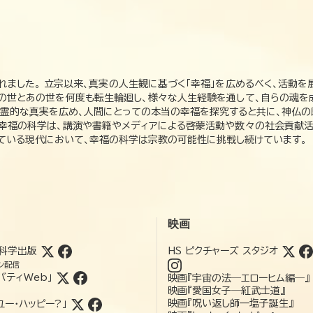
れました。 立宗以来、真実の人生観に基づく「幸福」を広めるべく、活動を
この世とあの世を何度も転生輪廻し、様々な人生経験を通して、自らの魂を
た霊的な真実を広め、人間にとっての本当の幸福を探究すると共に、神仏
、幸福の科学は、講演や書籍やメディアによる啓蒙活動や数々の社会貢献活
れている現代において、幸福の科学は宗教の可能性に挑戦し続けています。
映画
科学出版
HS ピクチャーズ スタジオ
ン配信
バティWeb」
映画『宇宙の法―エローヒム編―』
映画『愛国女子―紅武士道』
映画『呪い返し師—塩子誕生』
ユー・ハッピー?」