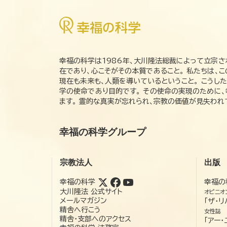
幸福の科学は1986年、大川隆法総裁によって立宗さ
在であり、心こそがその本質であること。 私たちは、
現在も未来も、人類を導いているということ。 こうし
学の使命であり目的です。 その使命の実現のために
ます。 霊的な真実が忘れられ、宗教の価値が見失わ
幸福の科学グループ
宗教法人
出版
幸福の科学
幸福の
大川隆法 公式サイト
オピニオ
メールマガジン
「ザ・リ
精舎へ行こう
女性誌
精舎・支部へのアクセス
「アー・