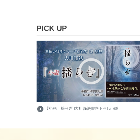
PICK UP
arrow_circle_right
『小説 揺らぎ』大川隆法書き下ろし小説