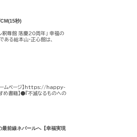
M(15秒)
ル釈尊館 落慶20周年」 幸福の
である総本山・正心館は、
ージ】https://happy-
/ 【おすすめ書籍】●『不滅なるものへの
の最前線ネパールへ【幸福実現