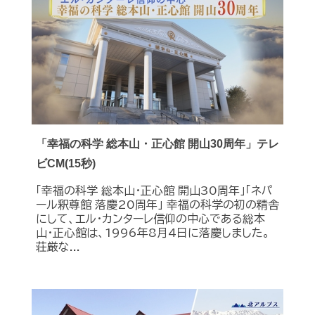
「幸福の科学 総本山・正心館 開山30周年」テレ
ビCM(15秒)
「幸福の科学 総本山・正心館 開山30周年」「ネパ
ール釈尊館 落慶20周年」 幸福の科学の初の精舎
にして、エル・カンターレ信仰の中心である総本
山・正心館は、1996年8月4日に落慶しました。
荘厳な...