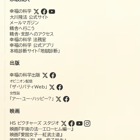
幸福の科学
大川隆法 公式サイト
メールマガジン
精舎へ行こう
精舎・支部へのアクセス
幸福の科学 法務室
幸福の科学 公式アプリ
本格診断サイト「地獄診断」
出版
幸福の科学出版
オピニオン配信
「ザ・リバティWeb」
女性誌
「アー・ユー・ハッピー?」
映画
HS ピクチャーズ スタジオ
映画『宇宙の法―エローヒム編―』
映画『愛国女子―紅武士道』