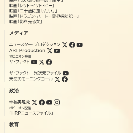
映画『呪い返し師—塩子誕生』
映画『レット・イット・ビー』
映画『二十歳に還りたい。』
映画『ドラゴン・ハート―霊界探訪記―』
映画『影を売る女』
メディア
ニュースター・プロダクション
ARI Production
オピニオン番組
ザ・ファクト
ザ・ファクト 異次元ファイル
天使のモーニングコール
政治
幸福実現党
オピニオン配信
「HRPニュースファイル」
教育