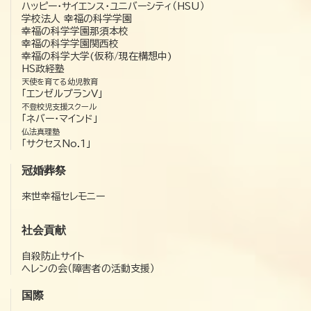
ハッピー・サイエンス・ユニバーシティ（HSU）
学校法人 幸福の科学学園
幸福の科学学園那須本校
幸福の科学学園関西校
幸福の科学大学(仮称/現在構想中)
HS政経塾
天使を育てる幼児教育
「エンゼルプランV」
不登校児支援スクール
「ネバー・マインド」
仏法真理塾
「サクセスNo.1」
冠婚葬祭
来世幸福セレモニー
社会貢献
自殺防止サイト
ヘレンの会（障害者の活動支援）
国際