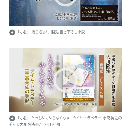
arrow_circle_right
『小説 揺らぎ』大川隆法書き下ろし小説
arrow_circle_right
『小説 とっちめてやらなくちゃ－タイム・トラベラー「宇高美佐の
手記」』大川隆法書き下ろし小説