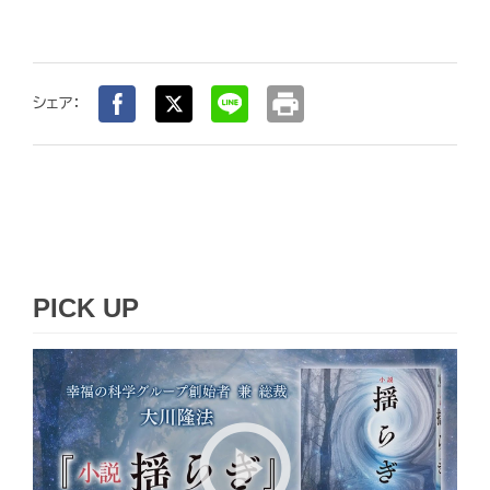
print
シェア：
PICK UP