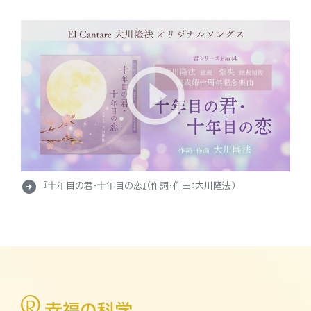
arrow_circle_right
『十年目の君・十年目の恋』（作詞・作曲：大川隆法）