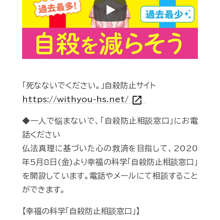
Play
「死なないでください。」自殺防止サイト
open_in_new
https://withyou-hs.net/
◆一人で悩まないで、「自殺防止相談窓口」にお電
話ください
仏法真理に基づいた心の救済を目指して、2020
年5月8日(金)より幸福の科学「自殺防止相談窓口」
を開設しています。電話やメールにて相談すること
ができます。
【幸福の科学「自殺防止相談窓口」】