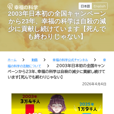
日本語
English
2003年日本初の全国キャンペーン
から23年、幸福の科学は自殺の減
少に貢献し続けています【死んで
も終わりじゃない】
chevron_right
chevron_right
chevron_right
ホーム
動画
幸福の科学公式チャンネル
幸
chevron_right
2003年日本初の全国キャン
福の科学の活動について
ペーンから23年、幸福の科学は自殺の減少に貢献し続けて
います【死んでも終わりじゃない】
2026年4月4日