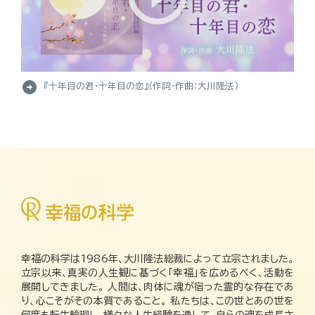
arrow_circle_right
『十年目の君・十年目の恋』（作詞・作曲：大川隆法）
幸福の科学は1986年、大川隆法総裁によって立宗されました。
立宗以来、真実の人生観に基づく「幸福」を広めるべく、活動を
展開してきました。 人間は、肉体に魂が宿った霊的な存在であ
り、心こそがその本質であること。 私たちは、この世とあの世を
何度も転生輪廻し、様々な人生経験を通して、自らの魂を成長さ