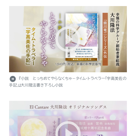
arrow_circle_right
『小説 とっちめてやらなくちゃ－タイム・トラベラー「宇高美佐の
手記」』大川隆法書き下ろし小説