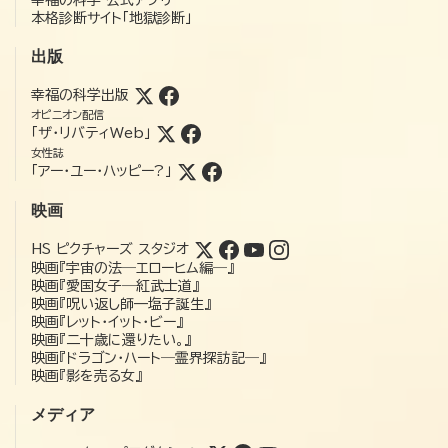
本格診断サイト「地獄診断」
出版
幸福の科学出版
オピニオン配信
「ザ・リバティWeb」
女性誌
「アー・ユー・ハッピー?」
映画
HS ピクチャーズ スタジオ
映画『宇宙の法―エローヒム編―』
映画『愛国女子―紅武士道』
映画『呪い返し師—塩子誕生』
映画『レット・イット・ビー』
映画『二十歳に還りたい。』
映画『ドラゴン・ハート―霊界探訪記―』
映画『影を売る女』
メディア