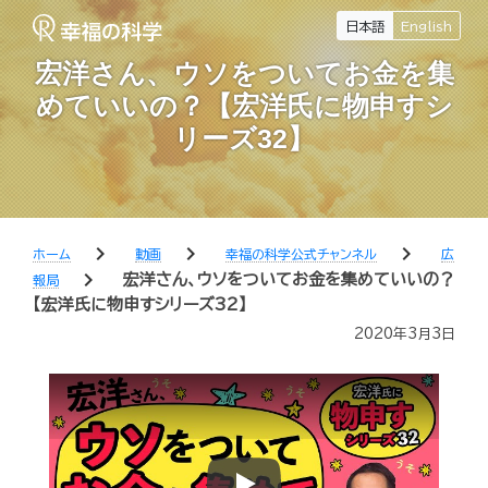
日本語
English
宏洋さん、ウソをついてお金を集
めていいの？【宏洋氏に物申すシ
リーズ32】
chevron_right
chevron_right
chevron_right
ホーム
動画
幸福の科学公式チャンネル
広
chevron_right
宏洋さん、ウソをついてお金を集めていいの？
報局
【宏洋氏に物申すシリーズ32】
2020年3月3日