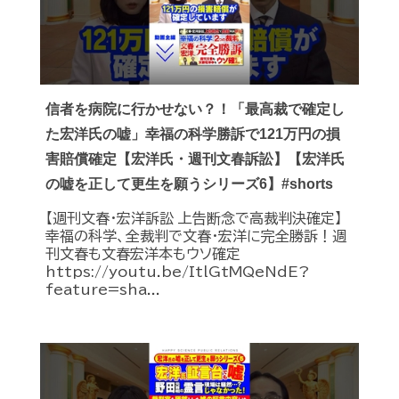
信者を病院に行かせない？！「最高裁で確定し
た宏洋氏の嘘」幸福の科学勝訴で121万円の損
害賠償確定【宏洋氏・週刊文春訴訟】【宏洋氏
の嘘を正して更生を願うシリーズ6】#shorts
【週刊文春・宏洋訴訟 上告断念で高裁判決確定】
幸福の科学、全裁判で文春・宏洋に完全勝訴！週
刊文春も文春宏洋本もウソ確定
https://youtu.be/ItlGtMQeNdE?
feature=sha...