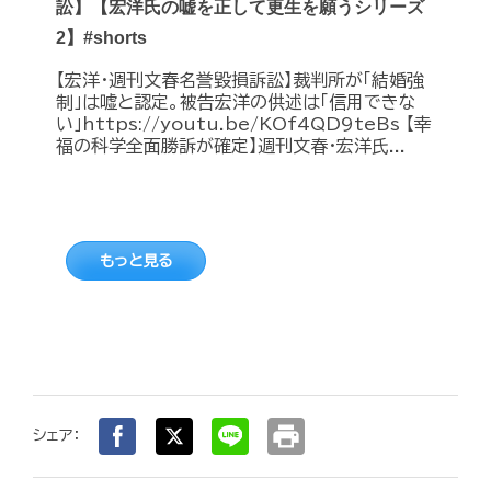
訟】【宏洋氏の嘘を正して更生を願うシリーズ
2】#shorts
【宏洋・週刊文春名誉毀損訴訟】裁判所が「結婚強
制」は嘘と認定。被告宏洋の供述は「信用できな
い」https://youtu.be/KOf4QD9teBs 【幸
福の科学全面勝訴が確定】週刊文春・宏洋氏...
もっと見る
print
シェア：