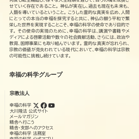
せていく存在であること。 神仏が実在し、過去も現在も未来も、
人類を導いているということ。 こうした霊的な真実を広め、人間
にとっての本当の幸福を探究すると共に、神仏の願う平和で繁
栄した世界を実現することこそ、幸福の科学の使命であり目的で
す。 その使命の実現のために、幸福の科学は、講演や書籍やメ
ディアによる啓蒙活動や数々の社会貢献活動、さらには、政治や
教育、国際事業にも取り組んでいます。 霊的な真実が忘れられ、
宗教の価値が見失われている現代において、幸福の科学は宗教
の可能性に挑戦し続けています。
幸福の科学グループ
宗教法人
幸福の科学
大川隆法 公式サイト
メールマガジン
精舎へ行こう
精舎・支部へのアクセス
幸福の科学 法務室
幸福の科学 公式アプリ