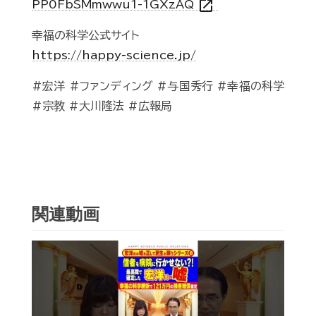
open_in_new
PP0FbSMmwwu1-1GXzAQ
幸福の科学公式サイト
https://happy-science.jp/
#宏洋 #ファンディング #与国秀行 #幸福の科学
#宗教 #大川隆法 #広報局
関連動画