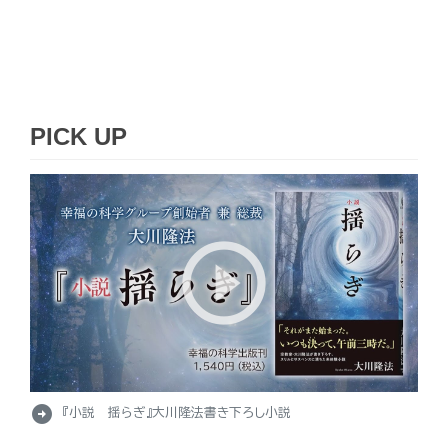
PICK UP
arrow_circle_right
『小説 揺らぎ』大川隆法書き下ろし小説