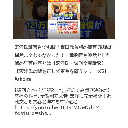
宏洋氏証言台でも嘘「野田元首相の霊言 現場は
騒然…？じゃなかった！」裁判官も啞然とした
嘘の証言内容とは【宏洋氏・週刊文春訴訟】
【宏洋氏の嘘を正して更生を願うシリーズ5】
#shorts
【週刊文春・宏洋訴訟 上告断念で高裁判決確定】
幸福の科学、全裁判で文春・宏洋に完全勝訴！週
刊文春も文春宏洋本もウソ確定
https://youtu.be/ItlGtMQeNdE?
feature=sha...