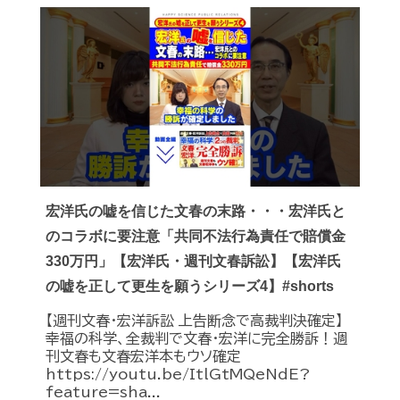
宏洋氏の嘘を信じた文春の末路・・・宏洋氏と
のコラボに要注意「共同不法行為責任で賠償金
330万円」【宏洋氏・週刊文春訴訟】【宏洋氏
の嘘を正して更生を願うシリーズ4】#shorts
【週刊文春・宏洋訴訟 上告断念で高裁判決確定】
幸福の科学、全裁判で文春・宏洋に完全勝訴！週
刊文春も文春宏洋本もウソ確定
https://youtu.be/ItlGtMQeNdE?
feature=sha...