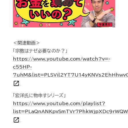
Play
＜関連動画＞
「宗教はナゼ必要なのか？」
https://www.youtube.com/watch?v=-
c55HP-
7uhM&list=PLSVil2YT7U14yKNVs2EhHhwv
open_in_new
「宏洋氏に物申すシリーズ」
https://www.youtube.com/playlist?
list=PLaQnANKpvSmTVr7PhkWjpXDc9rWQ
open_in_new