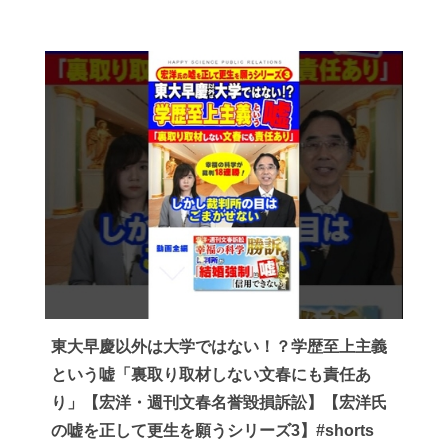
東大早慶以外は大学ではない！？学歴至上主義
という嘘「裏取り取材しない文春にも責任あ
り」【宏洋・週刊文春名誉毀損訴訟】【宏洋氏
の嘘を正して更生を願うシリーズ3】#shorts