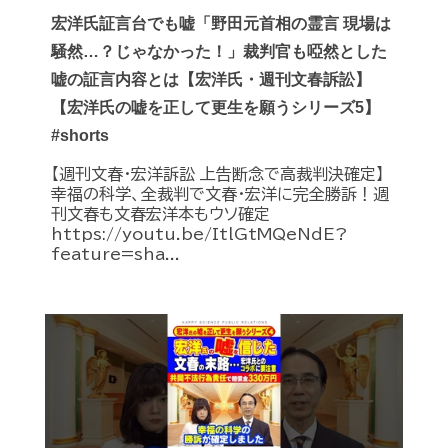
宏洋氏証言台でも嘘「野田元首相の霊言 現場は
騒然…？じゃなかった！」裁判官も啞然とした
嘘の証言内容とは【宏洋氏・週刊文春訴訟】
【宏洋氏の嘘を正して更生を願うシリーズ5】
#shorts
【週刊文春・宏洋訴訟 上告断念で高裁判決確定】
幸福の科学、全裁判で文春・宏洋に完全勝訴！週
刊文春も文春宏洋本もウソ確定
https://youtu.be/ItlGtMQeNdE?
feature=sha...