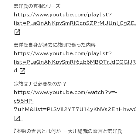
宏洋氏の真相シリーズ
https://www.youtube.com/playlist?
list=PLaQnANKpvSmRjOcnSZPrMUUnl_CgZE
open_in_new
宏洋氏自身が過去に教団で語った内容
https://www.youtube.com/playlist?
list=PLaQnANKpvSmRf6zb6MBOTrJdCGGlJR
open_in_new
d
宗教はナゼ必要なのか？
https://www.youtube.com/watch?v=-
c55HP-
7uhM&list=PLSVil2YT7U14yKNVs2EhHhwv
open_in_new
『本物の霊言とは何か －大川総裁の霊言と宏洋氏