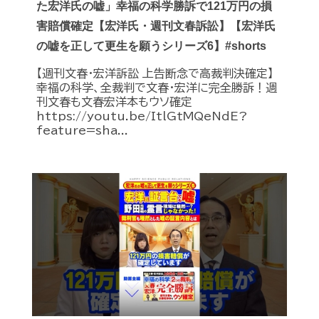
た宏洋氏の嘘」幸福の科学勝訴で121万円の損
害賠償確定【宏洋氏・週刊文春訴訟】【宏洋氏
の嘘を正して更生を願うシリーズ6】#shorts
【週刊文春・宏洋訴訟 上告断念で高裁判決確定】
幸福の科学、全裁判で文春・宏洋に完全勝訴！週
刊文春も文春宏洋本もウソ確定
https://youtu.be/ItlGtMQeNdE?
feature=sha...