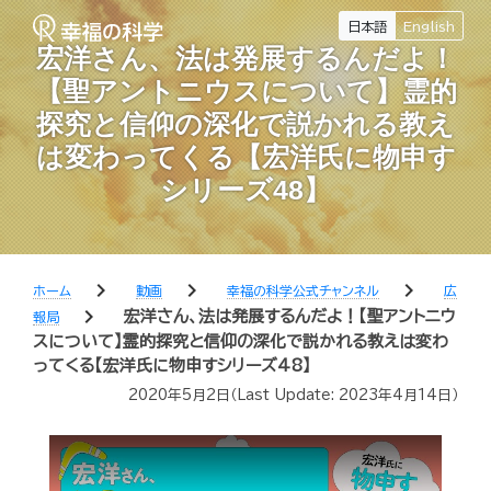
日本語
English
宏洋さん、法は発展するんだよ！
【聖アントニウスについて】霊的
探究と信仰の深化で説かれる教え
は変わってくる【宏洋氏に物申す
シリーズ48】
chevron_right
chevron_right
chevron_right
ホーム
動画
幸福の科学公式チャンネル
広
chevron_right
宏洋さん、法は発展するんだよ！【聖アントニウ
報局
スについて】霊的探究と信仰の深化で説かれる教えは変わ
ってくる【宏洋氏に物申すシリーズ48】
2020年5月2日
（Last Update:
2023年4月14日
）