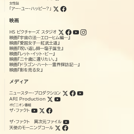
女性誌
「アー・ユー・ハッピー?」
映画
HS ピクチャーズ スタジオ
映画『宇宙の法―エローヒム編―』
映画『愛国女子―紅武士道』
映画『呪い返し師—塩子誕生』
映画『レット・イット・ビー』
映画『二十歳に還りたい。』
映画『ドラゴン・ハート―霊界探訪記―』
映画『影を売る女』
メディア
ニュースター・プロダクション
ARI Production
オピニオン番組
ザ・ファクト
ザ・ファクト 異次元ファイル
天使のモーニングコール