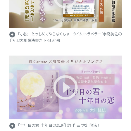
arrow_circle_right
『小説 とっちめてやらなくちゃ－タイム・トラベラー「宇高美佐の
手記」』大川隆法書き下ろし小説
arrow_circle_right
『十年目の君・十年目の恋』（作詞・作曲：大川隆法）