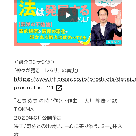
Play
＜紹介コンテンツ＞
『神々が語る レムリアの真実』
https://www.irhpress.co.jp/products/detail
open_in_new
product_id=71
『ときめきの時』作詞・作曲 大川隆法／歌
TOKMA
2020年8月公開予定
映画『奇跡との出会い。ー心に寄り添う。3ー』挿入
歌