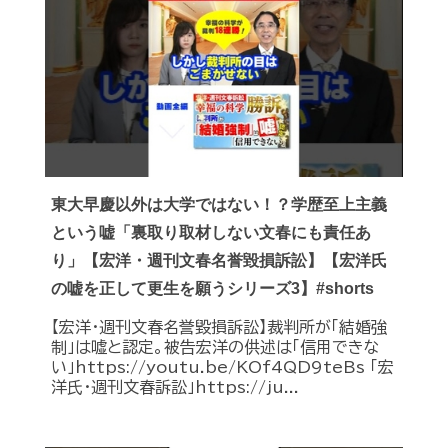
東大早慶以外は大学ではない！？学歴至上主義
という嘘「裏取り取材しない文春にも責任あ
り」【宏洋・週刊文春名誉毀損訴訟】【宏洋氏
の嘘を正して更生を願うシリーズ3】#shorts
【宏洋・週刊文春名誉毀損訴訟】裁判所が「結婚強
制」は嘘と認定。被告宏洋の供述は「信用できな
い」https://youtu.be/KOf4QD9teBs 「宏
洋氏・週刊文春訴訟」https://ju...