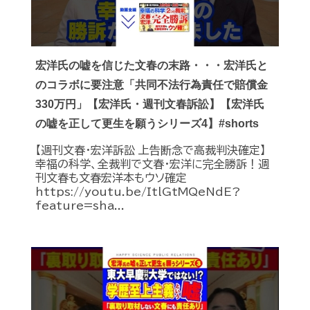
宏洋氏の嘘を信じた文春の末路・・・宏洋氏と
のコラボに要注意「共同不法行為責任で賠償金
330万円」【宏洋氏・週刊文春訴訟】【宏洋氏
の嘘を正して更生を願うシリーズ4】#shorts
【週刊文春・宏洋訴訟 上告断念で高裁判決確定】
幸福の科学、全裁判で文春・宏洋に完全勝訴！週
刊文春も文春宏洋本もウソ確定
https://youtu.be/ItlGtMQeNdE?
feature=sha...