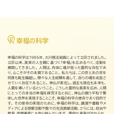
幸福の科学は1986年、大川隆法総裁によって立宗されました。
立宗以来、真実の人生観に基づく「幸福」を広めるべく、活動を
展開してきました。 人間は、肉体に魂が宿った霊的な存在であ
り、心こそがその本質であること。 私たちは、この世とあの世を
何度も転生輪廻し、様々な人生経験を通して、自らの魂を成長さ
せていく存在であること。 神仏が実在し、過去も現在も未来も、
人類を導いているということ。 こうした霊的な真実を広め、人間
にとっての本当の幸福を探究すると共に、神仏の願う平和で繁
栄した世界を実現することこそ、幸福の科学の使命であり目的で
す。 その使命の実現のために、幸福の科学は、講演や書籍やメ
ディアによる啓蒙活動や数々の社会貢献活動、さらには、政治や
教育、国際事業にも取り組んでいます。 霊的な真実が忘れられ、