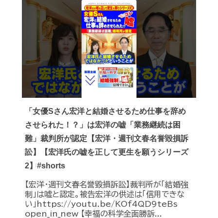
「女優Sさん宏洋と結婚させるため仕事を辞め
させられた！？」は宏洋の嘘「業務継続は困
難」裁判所が認定【宏洋・週刊文春名誉毀損訴
訟】【宏洋氏の嘘を正して更生を願うシリーズ
2】#shorts
【宏洋・週刊文春名誉毀損訴訟】裁判所が「結婚強
制」は嘘と認定。被告宏洋の供述は「信用できな
い」https://youtu.be/KOf4QD9teBs
open_in_new 【幸福の科学全面勝訴...