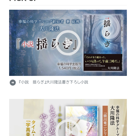
arrow_circle_right
『小説 揺らぎ』大川隆法書き下ろし小説