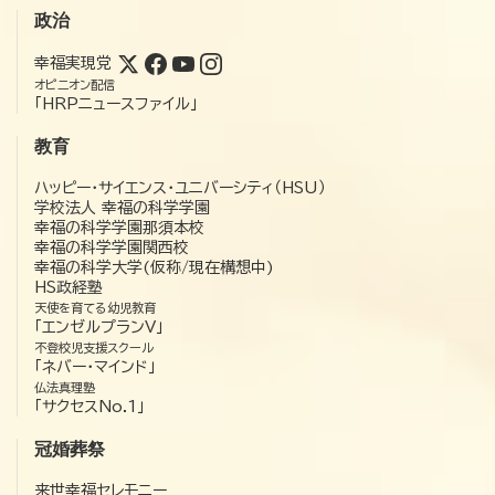
政治
幸福実現党
オピニオン配信
「HRPニュースファイル」
教育
ハッピー・サイエンス・ユニバーシティ（HSU）
学校法人 幸福の科学学園
幸福の科学学園那須本校
幸福の科学学園関西校
幸福の科学大学(仮称/現在構想中)
HS政経塾
天使を育てる幼児教育
「エンゼルプランV」
不登校児支援スクール
「ネバー・マインド」
仏法真理塾
「サクセスNo.1」
冠婚葬祭
来世幸福セレモニー