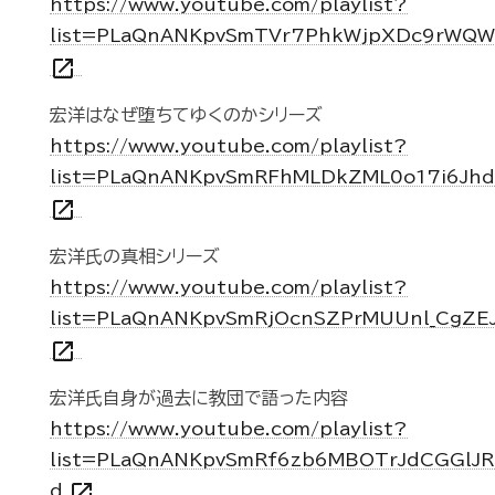
https://www.youtube.com/playlist?
list=PLaQnANKpvSmTVr7PhkWjpXDc9rWQ
open_in_new
宏洋はなぜ堕ちてゆくのかシリーズ
https://www.youtube.com/playlist?
list=PLaQnANKpvSmRFhMLDkZML0o17i6Jh
open_in_new
宏洋氏の真相シリーズ
https://www.youtube.com/playlist?
list=PLaQnANKpvSmRjOcnSZPrMUUnl_CgZE
open_in_new
宏洋氏自身が過去に教団で語った内容
https://www.youtube.com/playlist?
list=PLaQnANKpvSmRf6zb6MBOTrJdCGGlJR
open_in_new
d