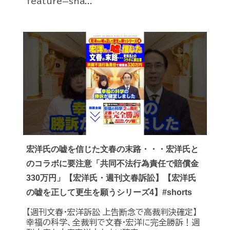
feature=sha...
宏洋氏の嘘を信じた文春の末路・・・宏洋氏と
のコラボに要注意「共同不法行為責任で賠償金
330万円」【宏洋氏・週刊文春訴訟】【宏洋氏
の嘘を正して更生を願うシリーズ4】#shorts
【週刊文春・宏洋訴訟 上告断念で高裁判決確定】
幸福の科学、全裁判で文春・宏洋に完全勝訴！週