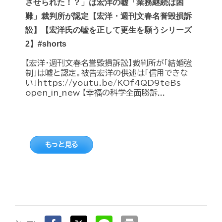
させられた！？」は宏洋の嘘「業務継続は困
難」裁判所が認定【宏洋・週刊文春名誉毀損訴
訟】【宏洋氏の嘘を正して更生を願うシリーズ
2】#shorts
【宏洋・週刊文春名誉毀損訴訟】裁判所が「結婚強
制」は嘘と認定。被告宏洋の供述は「信用できな
い」https://youtu.be/KOf4QD9teBs
open_in_new 【幸福の科学全面勝訴...
もっと見る