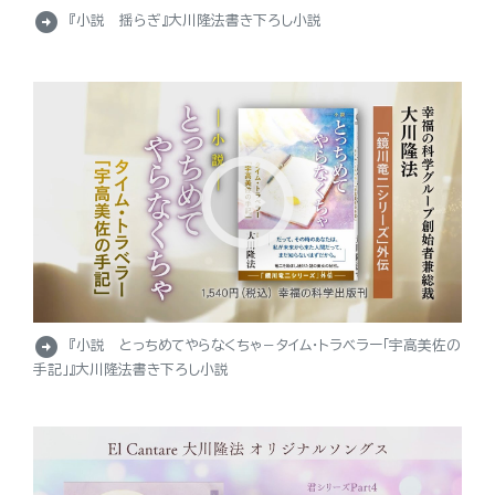
arrow_circle_right
『小説 揺らぎ』大川隆法書き下ろし小説
arrow_circle_right
『小説 とっちめてやらなくちゃ－タイム・トラベラー「宇高美佐の
手記」』大川隆法書き下ろし小説