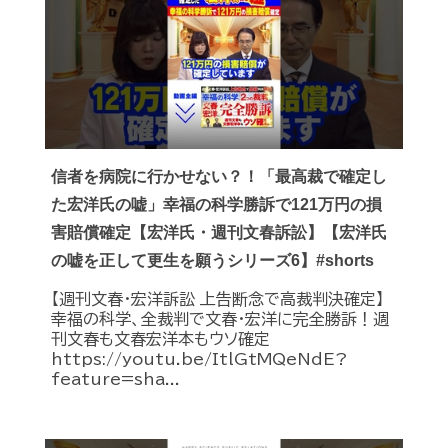
信者を病院に行かせない？！「最高裁で確定し
た宏洋氏の嘘」幸福の科学勝訴で121万円の損
害賠償確定【宏洋氏・週刊文春訴訟】【宏洋氏
の嘘を正して更生を願うシリーズ6】#shorts
【週刊文春・宏洋訴訟 上告断念で高裁判決確定】
幸福の科学、全裁判で文春・宏洋に完全勝訴！週
刊文春も文春宏洋本もウソ確定
https://youtu.be/ItlGtMQeNdE?
feature=sha...