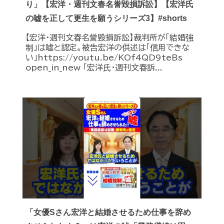
り」【宏洋・週刊文春名誉毀損訴訟】【宏洋氏
の嘘を正して更生を願うシリーズ3】#shorts
【宏洋・週刊文春名誉毀損訴訟】裁判所が「結婚強
制」は嘘と認定。被告宏洋の供述は「信用できな
い」https://youtu.be/KOf4QD9teBs
open_in_new 「宏洋氏・週刊文春訴...
「女優Sさん宏洋と結婚させるため仕事を辞め