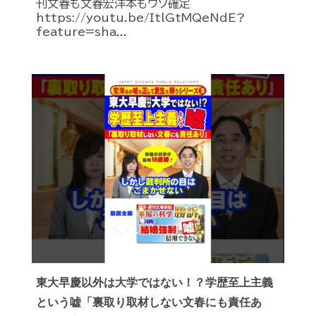
刊文春も文春宏洋本もウソ確定
https://youtu.be/ItlGtMQeNdE?
feature=sha...
東大早慶以外は大学ではない！？学歴至上主義
という嘘「裏取り取材しない文春にも責任あ