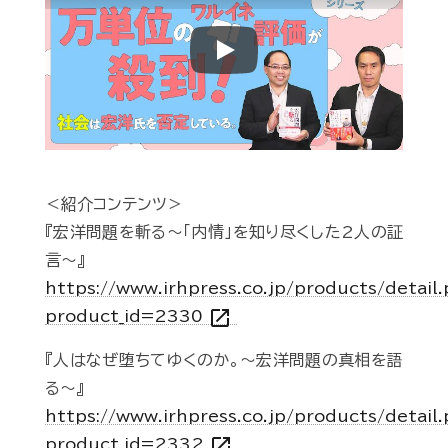
Play
＜紹介コンテンツ＞
『宏洋問題を斬る～「内情」を知り尽くした2人の証
言～』
https://www.irhpress.co.jp/products/detail
open_in_new
product_id=2330
『人はなぜ堕ちてゆくのか。～宏洋問題の真相を語
る～』
https://www.irhpress.co.jp/products/detail
open_in_new
product_id=2332