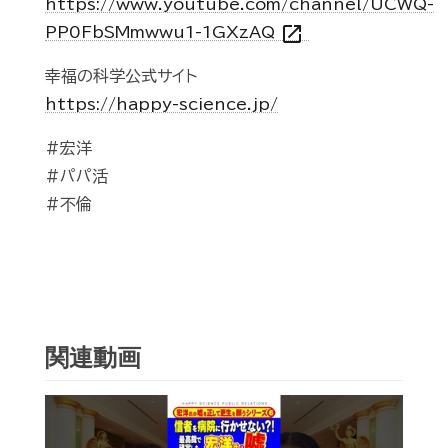
https://www.youtube.com/channel/UCWQ-
open_in_new
PP0FbSMmwwu1-1GXzAQ
幸福の科学公式サイト
https://happy-science.jp/
#宏洋
#パパ活
#不倫
関連動画