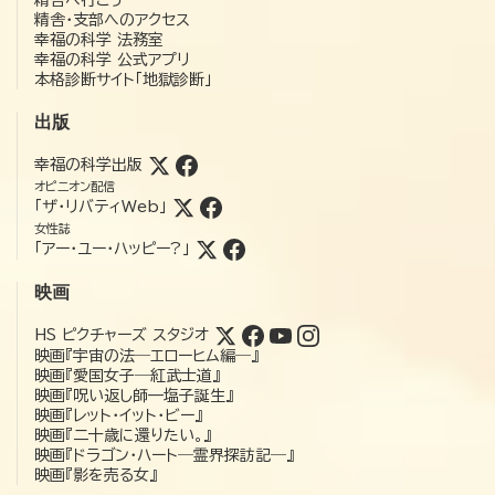
精舎・支部へのアクセス
幸福の科学 法務室
幸福の科学 公式アプリ
本格診断サイト「地獄診断」
出版
幸福の科学出版
オピニオン配信
「ザ・リバティWeb」
女性誌
「アー・ユー・ハッピー?」
映画
HS ピクチャーズ スタジオ
映画『宇宙の法―エローヒム編―』
映画『愛国女子―紅武士道』
映画『呪い返し師—塩子誕生』
映画『レット・イット・ビー』
映画『二十歳に還りたい。』
映画『ドラゴン・ハート―霊界探訪記―』
映画『影を売る女』