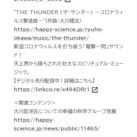
"THE THUNDER (ザ・サンダー) －コロナウィ
ルス撃退曲－"〈作曲：大川隆法〉
https://happy-science.jp/ryuho-
okawa/music/the-thunder/
新型コロナウィルスを打ち祓う「電撃一閃」サウン
ド！
天上界から降ろされた壮大なスピリチュアル・ミュー
ジック。
【デジタル先行配信中！詳細はこちら】
open_in_new
https://linkco.re/x494DRr1
＜関連コンテンツ＞
大川宏洋氏についての幸福の科学グループ見解
https://happy-
science.jp/news/public/11465/