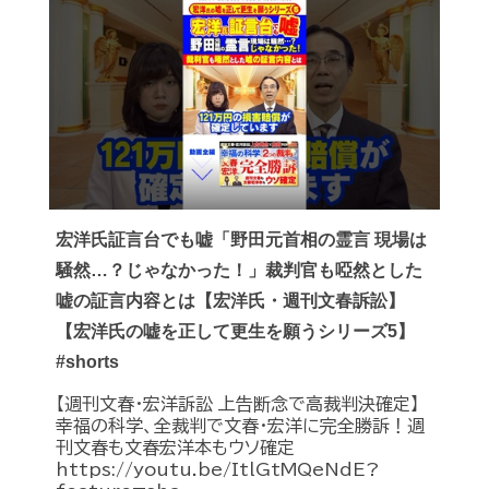
宏洋氏証言台でも嘘「野田元首相の霊言 現場は
騒然…？じゃなかった！」裁判官も啞然とした
嘘の証言内容とは【宏洋氏・週刊文春訴訟】
【宏洋氏の嘘を正して更生を願うシリーズ5】
#shorts
【週刊文春・宏洋訴訟 上告断念で高裁判決確定】
幸福の科学、全裁判で文春・宏洋に完全勝訴！週
刊文春も文春宏洋本もウソ確定
https://youtu.be/ItlGtMQeNdE?