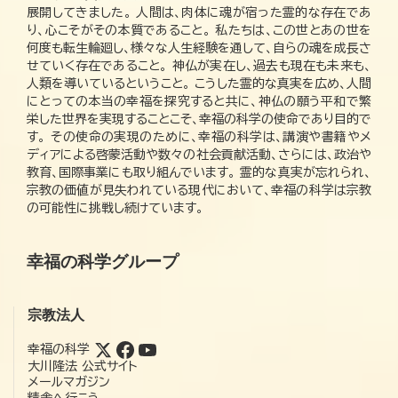
展開してきました。 人間は、肉体に魂が宿った霊的な存在であ
り、心こそがその本質であること。 私たちは、この世とあの世を
何度も転生輪廻し、様々な人生経験を通して、自らの魂を成長さ
せていく存在であること。 神仏が実在し、過去も現在も未来も、
人類を導いているということ。 こうした霊的な真実を広め、人間
にとっての本当の幸福を探究すると共に、神仏の願う平和で繁
栄した世界を実現することこそ、幸福の科学の使命であり目的で
す。 その使命の実現のために、幸福の科学は、講演や書籍やメ
ディアによる啓蒙活動や数々の社会貢献活動、さらには、政治や
教育、国際事業にも取り組んでいます。 霊的な真実が忘れられ、
宗教の価値が見失われている現代において、幸福の科学は宗教
の可能性に挑戦し続けています。
幸福の科学グループ
宗教法人
幸福の科学
大川隆法 公式サイト
メールマガジン
精舎へ行こう