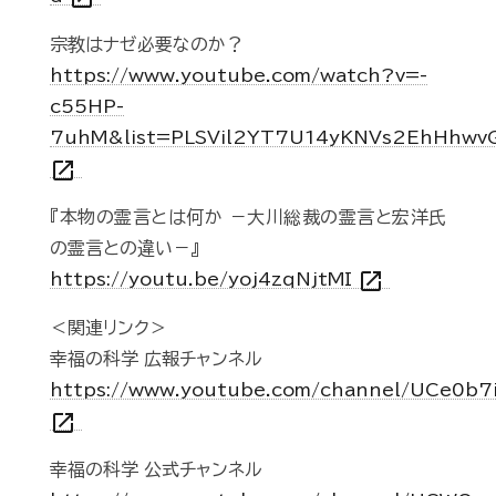
宗教はナゼ必要なのか？
https://www.youtube.com/watch?v=-
c55HP-
7uhM&list=PLSVil2YT7U14yKNVs2EhHhwv
open_in_new
『本物の霊言とは何か －大川総裁の霊言と宏洋氏
の霊言との違い－』
open_in_new
https://youtu.be/yoj4zqNjtMI
＜関連リンク＞
幸福の科学 広報チャンネル
https://www.youtube.com/channel/UCe0b7
open_in_new
幸福の科学 公式チャンネル