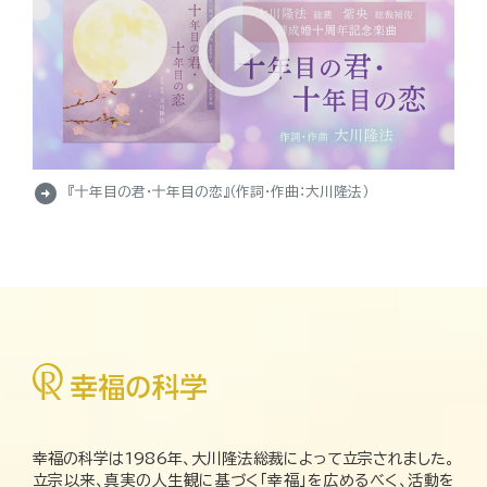
arrow_circle_right
『十年目の君・十年目の恋』（作詞・作曲：大川隆法）
幸福の科学は1986年、大川隆法総裁によって立宗されました。
立宗以来、真実の人生観に基づく「幸福」を広めるべく、活動を