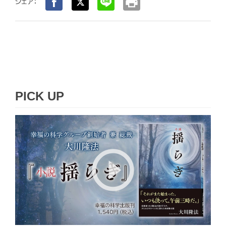
print
シェア：
PICK UP