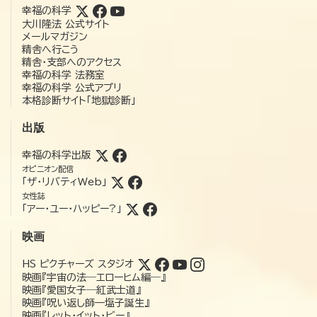
幸福の科学
大川隆法 公式サイト
メールマガジン
精舎へ行こう
精舎・支部へのアクセス
幸福の科学 法務室
幸福の科学 公式アプリ
本格診断サイト「地獄診断」
出版
幸福の科学出版
オピニオン配信
「ザ・リバティWeb」
女性誌
「アー・ユー・ハッピー?」
映画
HS ピクチャーズ スタジオ
映画『宇宙の法―エローヒム編―』
映画『愛国女子―紅武士道』
映画『呪い返し師—塩子誕生』
映画『レット・イット・ビー』