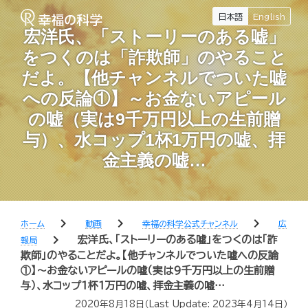
日本語
English
宏洋氏、「ストーリーのある嘘」
をつくのは「詐欺師」のやること
だよ。【他チャンネルでついた嘘
への反論①】～お金ないアピール
の嘘（実は9千万円以上の生前贈
与）、水コップ1杯1万円の嘘、拝
金主義の嘘…
chevron_right
chevron_right
chevron_right
ホーム
動画
幸福の科学公式チャンネル
広
chevron_right
宏洋氏、「ストーリーのある嘘」をつくのは「詐
報局
欺師」のやることだよ。【他チャンネルでついた嘘への反論
①】～お金ないアピールの嘘（実は9千万円以上の生前贈
与）、水コップ1杯1万円の嘘、拝金主義の嘘…
2020年8月18日
（Last Update:
2023年4月14日
）