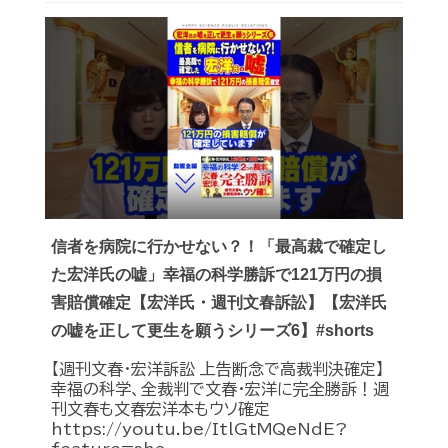
信者を病院に行かせない？！「最高裁で確定し
た宏洋氏の嘘」幸福の科学勝訴で121万円の損
害賠償確定【宏洋氏・週刊文春訴訟】【宏洋氏
の嘘を正して更生を願うシリーズ6】#shorts
【週刊文春・宏洋訴訟 上告断念で高裁判決確定】
幸福の科学、全裁判で文春・宏洋に完全勝訴！週
刊文春も文春宏洋本もウソ確定
https://youtu.be/ItlGtMQeNdE?