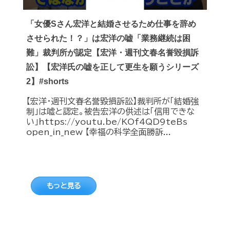
「女優Sさん宏洋と結婚させるため仕事を辞め
させられた！？」は宏洋の嘘「業務継続は困
難」裁判所が認定【宏洋・週刊文春名誉毀損訴
訟】【宏洋氏の嘘を正して更生を願うシリーズ
2】#shorts
【宏洋・週刊文春名誉毀損訴訟】裁判所が「結婚強
制」は嘘と認定。被告宏洋の供述は「信用できな
い」https://youtu.be/KOf4QD9teBs
open_in_new 【幸福の科学全面勝訴...
もっと見る