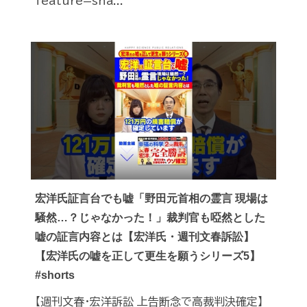
feature=sha...
宏洋氏証言台でも嘘「野田元首相の霊言 現場は
騒然…？じゃなかった！」裁判官も啞然とした
嘘の証言内容とは【宏洋氏・週刊文春訴訟】
【宏洋氏の嘘を正して更生を願うシリーズ5】
#shorts
【週刊文春・宏洋訴訟 上告断念で高裁判決確定】