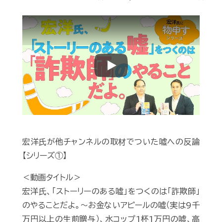
Play
宏洋氏が他チャンネルの取材でついた嘘への反論
【シリーズ①】
＜動画タイトル＞
宏洋氏、「ストーリーのある嘘」をつくのは「詐欺師」
のやることだよ。～お金ないアピールの嘘（実は9千
万円以上の生前贈与）、水コップ1杯1万円の嘘、高