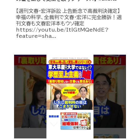
【週刊文春・宏洋訴訟 上告断念で高裁判決確定】
幸福の科学、全裁判で文春・宏洋に完全勝訴！週
刊文春も文春宏洋本もウソ確定
https://youtu.be/ItlGtMQeNdE?
feature=sha...