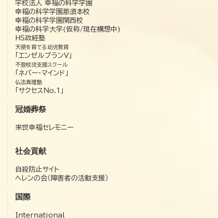
学校法人 幸福の科学学園
幸福の科学学園那須本校
幸福の科学学園関西校
幸福の科学大学(仮称/現在構想中)
HS政経塾
天使を育てる幼児教育
「エンゼルプランV」
不登校児支援スクール
「ネバー・マインド」
仏法真理塾
「サクセスNo.1」
冠婚葬祭
来世幸福セレモニー
社会貢献
自殺防止サイト
ヘレンの会（障害者の活動支援）
国際
International