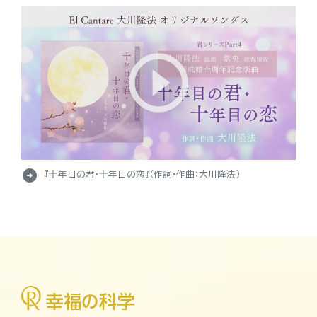
arrow_circle_right
『十年目の君・十年目の恋』（作詞・作曲：大川隆法）