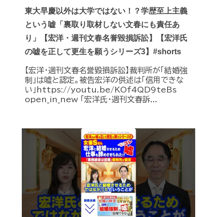
東大早慶以外は大学ではない！？学歴至上主義
という嘘「裏取り取材しない文春にも責任あ
り」【宏洋・週刊文春名誉毀損訴訟】【宏洋氏
の嘘を正して更生を願うシリーズ3】#shorts
【宏洋・週刊文春名誉毀損訴訟】裁判所が「結婚強
制」は嘘と認定。被告宏洋の供述は「信用できな
い」https://youtu.be/KOf4QD9teBs
open_in_new 「宏洋氏・週刊文春訴...