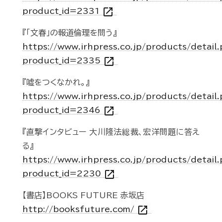
open_in_new
product_id=2331
『「文春」の報道倫理を問う』
https://www.irhpress.co.jp/products/detail
open_in_new
product_id=2335
『嘘をつくなかれ。』
https://www.irhpress.co.jp/products/detail
open_in_new
product_id=2346
『直撃インタビュー 大川隆法総裁、宏洋問題に答え
る』
https://www.irhpress.co.jp/products/detail
open_in_new
product_id=2230
【書店】BOOKS FUTURE 赤坂店
open_in_new
http://booksfuture.com/