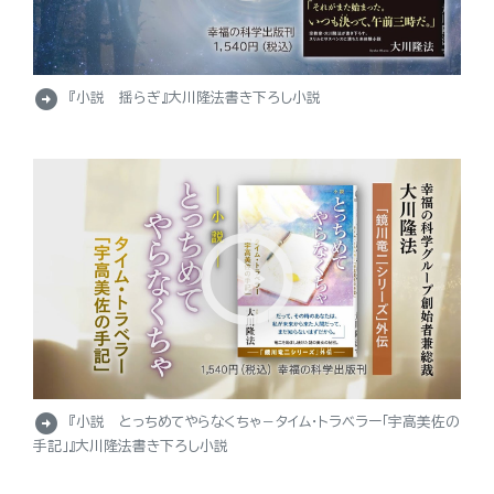
arrow_circle_right
『小説 揺らぎ』大川隆法書き下ろし小説
arrow_circle_right
『小説 とっちめてやらなくちゃ－タイム・トラベラー「宇高美佐の
手記」』大川隆法書き下ろし小説