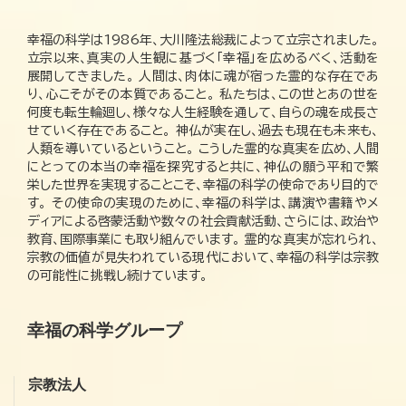
幸福の科学は1986年、大川隆法総裁によって立宗されました。
立宗以来、真実の人生観に基づく「幸福」を広めるべく、活動を
展開してきました。 人間は、肉体に魂が宿った霊的な存在であ
り、心こそがその本質であること。 私たちは、この世とあの世を
何度も転生輪廻し、様々な人生経験を通して、自らの魂を成長さ
せていく存在であること。 神仏が実在し、過去も現在も未来も、
人類を導いているということ。 こうした霊的な真実を広め、人間
にとっての本当の幸福を探究すると共に、神仏の願う平和で繁
栄した世界を実現することこそ、幸福の科学の使命であり目的で
す。 その使命の実現のために、幸福の科学は、講演や書籍やメ
ディアによる啓蒙活動や数々の社会貢献活動、さらには、政治や
教育、国際事業にも取り組んでいます。 霊的な真実が忘れられ、
宗教の価値が見失われている現代において、幸福の科学は宗教
の可能性に挑戦し続けています。
幸福の科学グループ
宗教法人