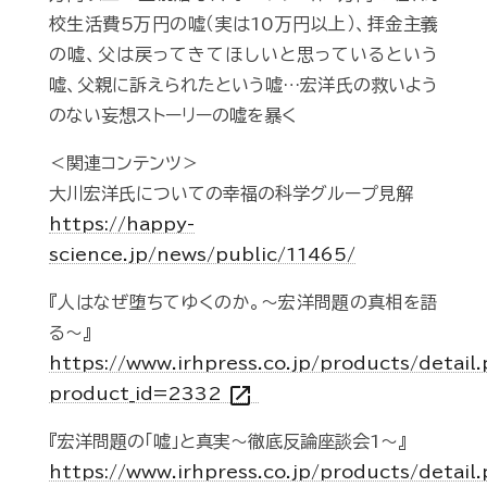
校生活費5万円の嘘（実は10万円以上）、拝金主義
の嘘、父は戻ってきてほしいと思っているという
嘘、父親に訴えられたという嘘…宏洋氏の救いよう
のない妄想ストーリーの嘘を暴く
＜関連コンテンツ＞
大川宏洋氏についての幸福の科学グループ見解
https://happy-
science.jp/news/public/11465/
『人はなぜ堕ちてゆくのか。～宏洋問題の真相を語
る～』
https://www.irhpress.co.jp/products/detail
open_in_new
product_id=2332
『宏洋問題の「嘘」と真実～徹底反論座談会1～』
https://www.irhpress.co.jp/products/detail