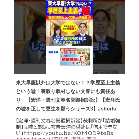
東大早慶以外は大学ではない！？学歴至上主義
という嘘「裏取り取材しない文春にも責任あ
り」【宏洋・週刊文春名誉毀損訴訟】【宏洋氏
の嘘を正して更生を願うシリーズ3】#shorts
【宏洋・週刊文春名誉毀損訴訟】裁判所が「結婚強
制」は嘘と認定。被告宏洋の供述は「信用できな
い」https://youtu.be/KOf4QD9teBs