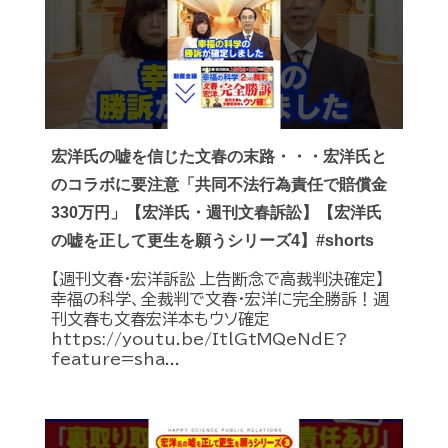
宏洋氏の嘘を信じた文春の末路・・・宏洋氏と
のコラボに要注意「共同不法行為責任で賠償金
330万円」【宏洋氏・週刊文春訴訟】【宏洋氏
の嘘を正して更生を願うシリーズ4】#shorts
【週刊文春・宏洋訴訟 上告断念で高裁判決確定】
幸福の科学、全裁判で文春・宏洋に完全勝訴！週
刊文春も文春宏洋本もウソ確定
https://youtu.be/ItlGtMQeNdE?
feature=sha...