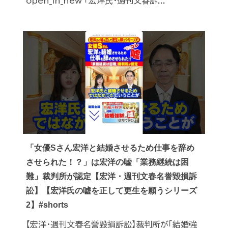
open_in_new 「宏洋氏・週刊文春訴...
「女優Sさん宏洋と結婚させるため仕事を辞め
させられた！？」は宏洋の嘘「業務継続は困
難」裁判所が認定【宏洋・週刊文春名誉毀損訴
訟】【宏洋氏の嘘を正して更生を願うシリーズ
2】#shorts
【宏洋・週刊文春名誉毀損訴訟】裁判所が「結婚強