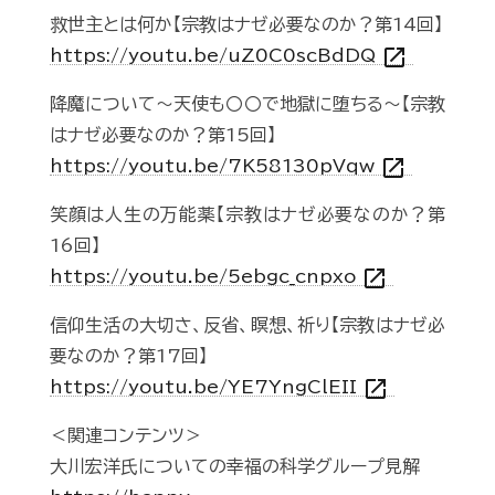
救世主とは何か【宗教はナゼ必要なのか？第14回】
open_in_new
https://youtu.be/uZ0C0scBdDQ
降魔について～天使も〇〇で地獄に堕ちる～【宗教
はナゼ必要なのか？第15回】
open_in_new
https://youtu.be/7K58130pVqw
笑顔は人生の万能薬【宗教はナゼ必要なのか？第
16回】
open_in_new
https://youtu.be/5ebgc_cnpxo
信仰生活の大切さ、反省、瞑想、祈り【宗教はナゼ必
要なのか？第17回】
open_in_new
https://youtu.be/YE7YngClEII
＜関連コンテンツ＞
大川宏洋氏についての幸福の科学グループ見解