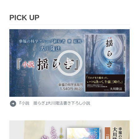
PICK UP
arrow_circle_right
『小説 揺らぎ』大川隆法書き下ろし小説