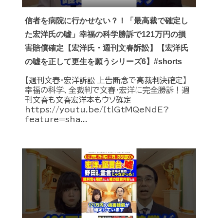
信者を病院に行かせない？！「最高裁で確定し
た宏洋氏の嘘」幸福の科学勝訴で121万円の損
害賠償確定【宏洋氏・週刊文春訴訟】【宏洋氏
の嘘を正して更生を願うシリーズ6】#shorts
【週刊文春・宏洋訴訟 上告断念で高裁判決確定】
幸福の科学、全裁判で文春・宏洋に完全勝訴！週
刊文春も文春宏洋本もウソ確定
https://youtu.be/ItlGtMQeNdE?
feature=sha...