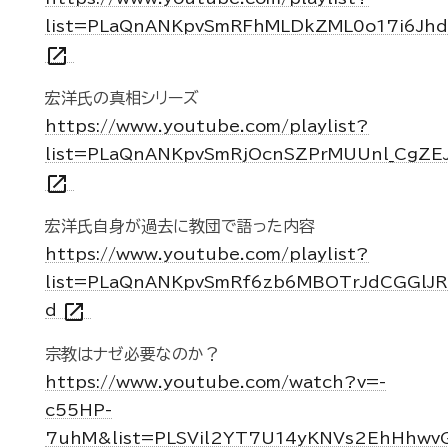
list=PLaQnANKpvSmRFhMLDkZML0o17i6Jh
open_in_new
宏洋氏の真相シリーズ
https://www.youtube.com/playlist?
list=PLaQnANKpvSmRjOcnSZPrMUUnl_CgZE
open_in_new
宏洋氏自身が過去に教団で語った内容
https://www.youtube.com/playlist?
list=PLaQnANKpvSmRf6zb6MBOTrJdCGGlJR
open_in_new
d
宗教はナゼ必要なのか？
https://www.youtube.com/watch?v=-
c55HP-
7uhM&list=PLSVil2YT7U14yKNVs2EhHhwv