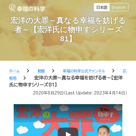
日本語
English
宏洋の大罪～真なる幸福を妨げる
者～【宏洋氏に物申すシリーズ
81】
chevron_right
chevron_right
chevron_right
ホーム
動画
幸福の科学公式チャンネル
広
chevron_right
宏洋の大罪～真なる幸福を妨げる者～【宏洋
報局
氏に物申すシリーズ81】
2020年8月29日
（Last Update:
2023年4月14日
）