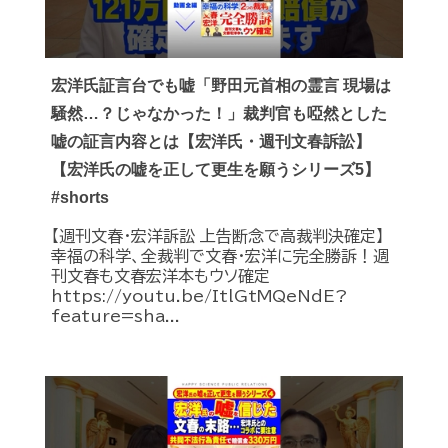
宏洋氏証言台でも嘘「野田元首相の霊言 現場は
騒然…？じゃなかった！」裁判官も啞然とした
嘘の証言内容とは【宏洋氏・週刊文春訴訟】
【宏洋氏の嘘を正して更生を願うシリーズ5】
#shorts
【週刊文春・宏洋訴訟 上告断念で高裁判決確定】
幸福の科学、全裁判で文春・宏洋に完全勝訴！週
刊文春も文春宏洋本もウソ確定
https://youtu.be/ItlGtMQeNdE?
feature=sha...