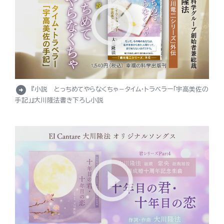
arrow_circle_right
『小説 とっちめてやらなくちゃ－タイム・トラベラー「宇高美佐の
手記」』大川隆法書き下ろし小説