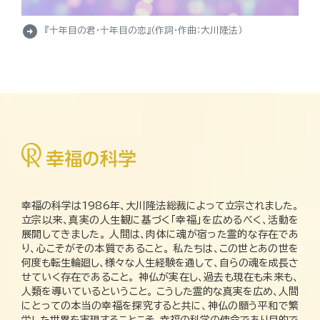
arrow_circle_right
『十年目の君・十年目の恋』（作詞・作曲：大川隆法）
幸福の科学は1986年、大川隆法総裁によって立宗されました。
立宗以来、真実の人生観に基づく「幸福」を広めるべく、活動を
展開してきました。 人間は、肉体に魂が宿った霊的な存在であ
り、心こそがその本質であること。 私たちは、この世とあの世を
何度も転生輪廻し、様々な人生経験を通して、自らの魂を成長さ
せていく存在であること。 神仏が実在し、過去も現在も未来も、
人類を導いているということ。 こうした霊的な真実を広め、人間
にとっての本当の幸福を探究すると共に、神仏の願う平和で繁
栄した世界を実現することこそ、幸福の科学の使命であり目的で