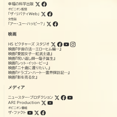
幸福の科学出版
オピニオン配信
「ザ・リバティWeb」
女性誌
「アー・ユー・ハッピー?」
映画
HS ピクチャーズ スタジオ
映画『宇宙の法―エローヒム編―』
映画『愛国女子―紅武士道』
映画『呪い返し師—塩子誕生』
映画『レット・イット・ビー』
映画『二十歳に還りたい。』
映画『ドラゴン・ハート―霊界探訪記―』
映画『影を売る女』
メディア
ニュースター・プロダクション
ARI Production
オピニオン番組
ザ・ファクト