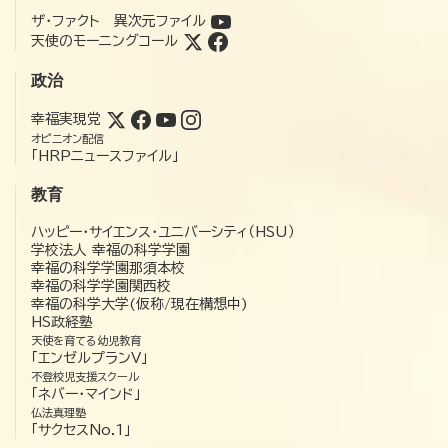
ザ・ファクト 異次元ファイル
天使のモーニングコール
政治
幸福実現党
オピニオン配信
「HRPニュースファイル」
教育
ハッピー・サイエンス・ユニバーシティ（HSU）
学校法人 幸福の科学学園
幸福の科学学園那須本校
幸福の科学学園関西校
幸福の科学大学(仮称/現在構想中)
HS政経塾
天使を育てる幼児教育
「エンゼルプランV」
不登校児支援スクール
「ネバー・マインド」
仏法真理塾
「サクセスNo.1」