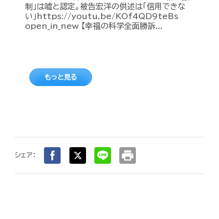
制」は嘘と認定。被告宏洋の供述は「信用できな
い」https://youtu.be/KOf4QD9teBs
open_in_new 【幸福の科学全面勝訴...
もっと見る
print
シェア：