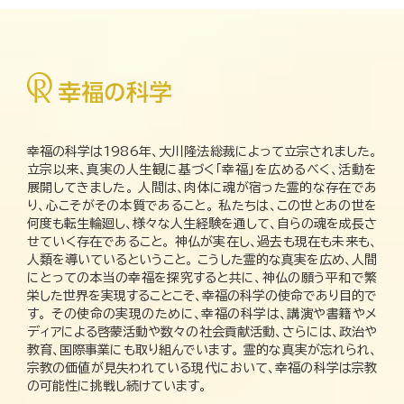
幸福の科学は1986年、大川隆法総裁によって立宗されました。
立宗以来、真実の人生観に基づく「幸福」を広めるべく、活動を
展開してきました。 人間は、肉体に魂が宿った霊的な存在であ
り、心こそがその本質であること。 私たちは、この世とあの世を
何度も転生輪廻し、様々な人生経験を通して、自らの魂を成長さ
せていく存在であること。 神仏が実在し、過去も現在も未来も、
人類を導いているということ。 こうした霊的な真実を広め、人間
にとっての本当の幸福を探究すると共に、神仏の願う平和で繁
栄した世界を実現することこそ、幸福の科学の使命であり目的で
す。 その使命の実現のために、幸福の科学は、講演や書籍やメ
ディアによる啓蒙活動や数々の社会貢献活動、さらには、政治や
教育、国際事業にも取り組んでいます。 霊的な真実が忘れられ、
宗教の価値が見失われている現代において、幸福の科学は宗教
の可能性に挑戦し続けています。