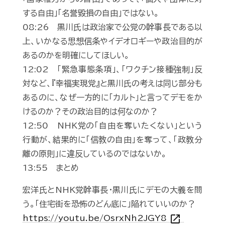
する自由」「名誉毀損の自由」ではない。
08:26 黒川氏は政治家で公党の幹事長である以
上、いかなる思想信条やイデオロギーや政治目的が
あるのかを明確にしてほしい。
12:02 「緊急事態条項」、「ワクチン接種強制」反
対など、『幸福実現党』と黒川氏の考えは同じ部分も
あるのに、なぜ一方的に「カルト」と言ってデモをか
けるのか？その政治目的は何なのか？
12:50 NHK党の「自由を奪いたくない」という
行動が、結果的に「信教の自由」を奪って、「政教分
離の原則」に違反しているのではないか。
13:55 まとめ
宏洋氏とNHK党幹事長・黒川氏にデモの大義を問
う。「住宅街を恐怖のどん底に」陥れていいのか？
open_in_new
https://youtu.be/OsrxNh2JGY8