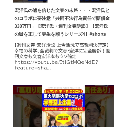
宏洋氏の嘘を信じた文春の末路・・・宏洋氏と
のコラボに要注意「共同不法行為責任で賠償金
330万円」【宏洋氏・週刊文春訴訟】【宏洋氏
の嘘を正して更生を願うシリーズ4】#shorts
【週刊文春・宏洋訴訟 上告断念で高裁判決確定】
幸福の科学、全裁判で文春・宏洋に完全勝訴！週
刊文春も文春宏洋本もウソ確定
https://youtu.be/ItlGtMQeNdE?
feature=sha...