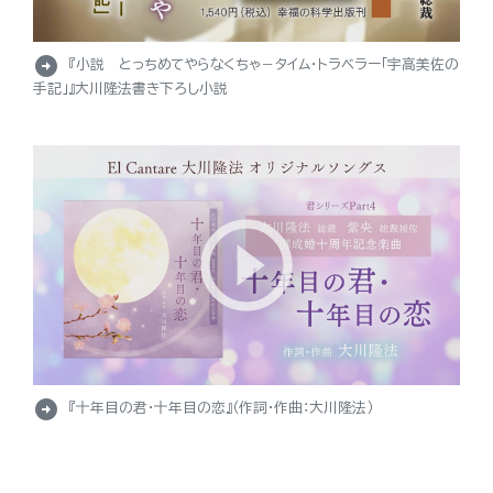
arrow_circle_right
『小説 とっちめてやらなくちゃ－タイム・トラベラー「宇高美佐の
手記」』大川隆法書き下ろし小説
arrow_circle_right
『十年目の君・十年目の恋』（作詞・作曲：大川隆法）