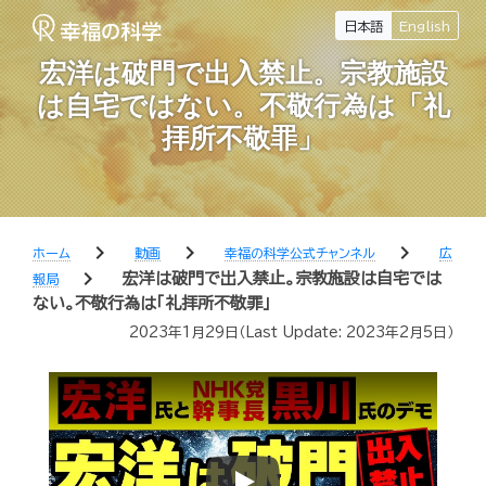
日本語
English
宏洋は破門で出入禁止。宗教施設
は自宅ではない。不敬行為は「礼
拝所不敬罪」
chevron_right
chevron_right
chevron_right
ホーム
動画
幸福の科学公式チャンネル
広
chevron_right
宏洋は破門で出入禁止。宗教施設は自宅では
報局
ない。不敬行為は「礼拝所不敬罪」
2023年1月29日
（Last Update:
2023年2月5日
）