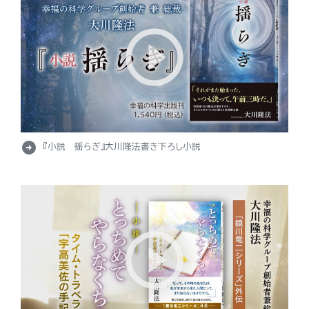
arrow_circle_right
『小説 揺らぎ』大川隆法書き下ろし小説