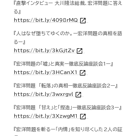
『直撃インタビュー 大川隆法総裁、宏洋問題に答え
る』
open_in_new
https://bit.ly/4098rMQ
『人はなぜ堕ちてゆくのか。ー宏洋問題の真相を語
るー』
open_in_new
https://bit.ly/3kGjtZv
『宏洋問題の「嘘」と真実ー徹底反論座談会1ー』
open_in_new
https://bit.ly/3HCanX1
『宏洋問題 「転落」の真相ー徹底反論座談会2ー』
open_in_new
https://bit.ly/3wxrgvl
『宏洋問題 「甘え」と「捏造」ー徹底反論座談会3ー』
open_in_new
https://bit.ly/3XzwgM1
『宏洋問題を斬るー「内情」を知り尽くした2人の証