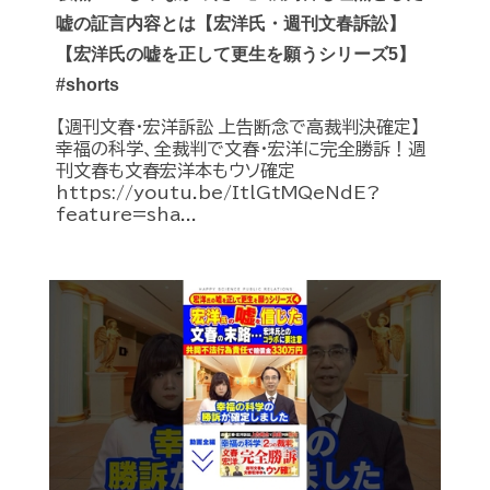
嘘の証言内容とは【宏洋氏・週刊文春訴訟】
【宏洋氏の嘘を正して更生を願うシリーズ5】
#shorts
【週刊文春・宏洋訴訟 上告断念で高裁判決確定】
幸福の科学、全裁判で文春・宏洋に完全勝訴！週
刊文春も文春宏洋本もウソ確定
https://youtu.be/ItlGtMQeNdE?
feature=sha...