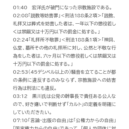
01:40 宏洋氏が破門になった宗教施設である。
02:08「説教等妨害罪」＜刑法188条2項＞「説教、
礼拝又は葬式を妨害した者は、一年以下の懲役若し
くは禁錮又は十万円以下の罰金に処する。」
02:24「礼拝所不敬罪」＜刑法188条1項＞「神詞、
仏堂、墓所その他の礼拝所に対し、公然と不敬な行
為をした者は、六ヶ月以下の懲役若しくは禁錮又は
十万円以下の罰金に処する。」
02:53（45デシベル以上の）騒音を立てることが都
の条例に違反するのみならず、宗教施設への妨害
行為は刑法にも違反。
03:12 黒川氏は公党の幹事長で責任ある公人な
ので、好き嫌いで判断せず「カルト」の定義を明確に
していただきたい。
07:10「言論・出版の自由」は「公権力からの自由」
「国家権力からの自由」であって、「個人や団体に対