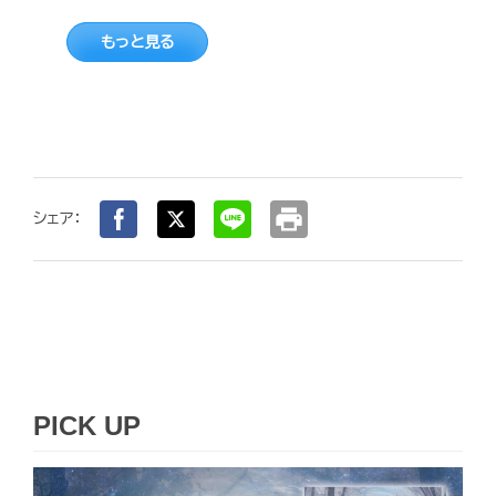
もっと見る
print
シェア：
PICK UP