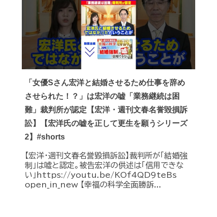
「女優Sさん宏洋と結婚させるため仕事を辞め
させられた！？」は宏洋の嘘「業務継続は困
難」裁判所が認定【宏洋・週刊文春名誉毀損訴
訟】【宏洋氏の嘘を正して更生を願うシリーズ
2】#shorts
【宏洋・週刊文春名誉毀損訴訟】裁判所が「結婚強
制」は嘘と認定。被告宏洋の供述は「信用できな
い」https://youtu.be/KOf4QD9teBs
open_in_new 【幸福の科学全面勝訴...