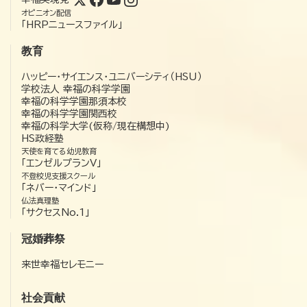
オピニオン配信
「HRPニュースファイル」
教育
ハッピー・サイエンス・ユニバーシティ（HSU）
学校法人 幸福の科学学園
幸福の科学学園那須本校
幸福の科学学園関西校
幸福の科学大学(仮称/現在構想中)
HS政経塾
天使を育てる幼児教育
「エンゼルプランV」
不登校児支援スクール
「ネバー・マインド」
仏法真理塾
「サクセスNo.1」
冠婚葬祭
来世幸福セレモニー
社会貢献