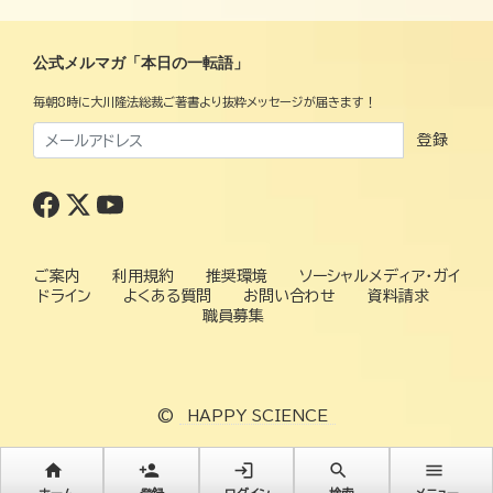
公式メルマガ「本日の一転語」
毎朝8時に大川隆法総裁ご著書より抜粋メッセージが届きます！
登録
ご案内
利用規約
推奨環境
ソーシャルメディア・ガイ
ドライン
よくある質問
お問い合わせ
資料請求
職員募集
©
HAPPY SCIENCE
home
person_add
login
search
menu