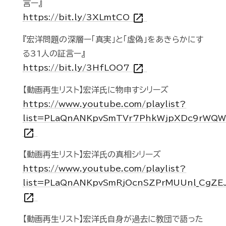
言ー』
open_in_new
https://bit.ly/3XLmtCO
『宏洋問題の深層ー「真実」と「虚偽」をあきらかにす
る31人の証言ー』
open_in_new
https://bit.ly/3HfLOO7
【動画再生リスト】宏洋氏に物申すシリーズ
https://www.youtube.com/playlist?
list=PLaQnANKpvSmTVr7PhkWjpXDc9rWQ
open_in_new
【動画再生リスト】宏洋氏の真相シリーズ
https://www.youtube.com/playlist?
list=PLaQnANKpvSmRjOcnSZPrMUUnl_CgZE
open_in_new
【動画再生リスト】宏洋氏自身が過去に教団で語った