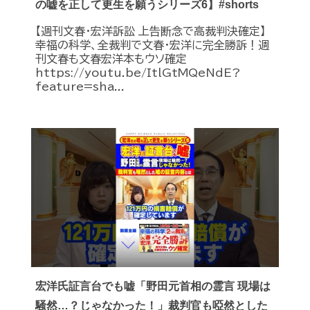
の嘘を正して更生を願うシリーズ6】#shorts
【週刊文春・宏洋訴訟 上告断念で高裁判決確定】
幸福の科学、全裁判で文春・宏洋に完全勝訴！週
刊文春も文春宏洋本もウソ確定
https://youtu.be/ItlGtMQeNdE?
feature=sha...
宏洋氏証言台でも嘘「野田元首相の霊言 現場は
騒然…？じゃなかった！」裁判官も啞然とした