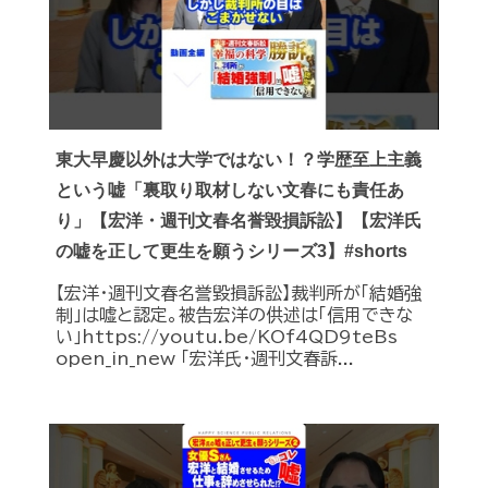
東大早慶以外は大学ではない！？学歴至上主義
という嘘「裏取り取材しない文春にも責任あ
り」【宏洋・週刊文春名誉毀損訴訟】【宏洋氏
の嘘を正して更生を願うシリーズ3】#shorts
【宏洋・週刊文春名誉毀損訴訟】裁判所が「結婚強
制」は嘘と認定。被告宏洋の供述は「信用できな
い」https://youtu.be/KOf4QD9teBs
open_in_new 「宏洋氏・週刊文春訴...