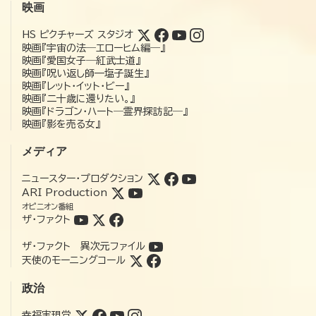
映画
HS ピクチャーズ スタジオ
映画『宇宙の法―エローヒム編―』
映画『愛国女子―紅武士道』
映画『呪い返し師—塩子誕生』
映画『レット・イット・ビー』
映画『二十歳に還りたい。』
映画『ドラゴン・ハート―霊界探訪記―』
映画『影を売る女』
メディア
ニュースター・プロダクション
ARI Production
オピニオン番組
ザ・ファクト
ザ・ファクト 異次元ファイル
天使のモーニングコール
政治
幸福実現党