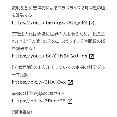
裁判５連敗 宏洋氏によるコラボライブ２時間超の嘘
を論破する
open_in_new
https://youtu.be/nqGzOOS_mlM
宗教法人化は永遠に世界の人を救うため。「税金逃
れ」は宏洋の嘘 宏洋のコラボライブ２時間超の嘘
を論破する２
open_in_new
https://youtu.be/OHsBcGoJHqs
【公式見解】大川宏洋氏についての幸福の科学グル
ープ見解
open_in_new
https://bit.ly/3HA1Ovx
幸福の科学法務室公式サイト
open_in_new
https://bit.ly/3ReceEE
《関連書籍》