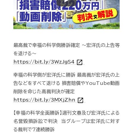
Play
最高裁で幸福の科学側勝訴確定 ～宏洋氏の上告等
を退ける～
open_in_new
https://bit.ly/3WzJgS4
幸福の科学側が宏洋氏に勝訴 最高裁が宏洋氏の上
告などをすべて退ける 損害賠償やYouTube動画
削除を命じた高裁判決が確定
open_in_new
https://bit.ly/3MXjZhn
【幸福の科学全面勝訴】週刊文春及び宏洋氏による
名誉毀損訴訟で判決 当グループは宏洋氏に対す
る裁判で７連続勝訴