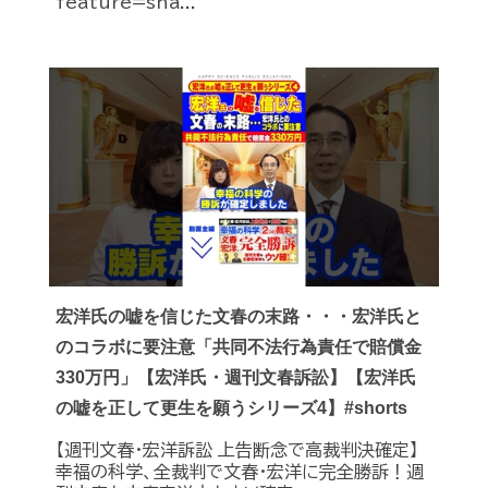
feature=sha...
宏洋氏の嘘を信じた文春の末路・・・宏洋氏と
のコラボに要注意「共同不法行為責任で賠償金
330万円」【宏洋氏・週刊文春訴訟】【宏洋氏
の嘘を正して更生を願うシリーズ4】#shorts
【週刊文春・宏洋訴訟 上告断念で高裁判決確定】
幸福の科学、全裁判で文春・宏洋に完全勝訴！週