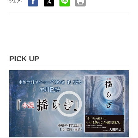
print
シェア：
PICK UP