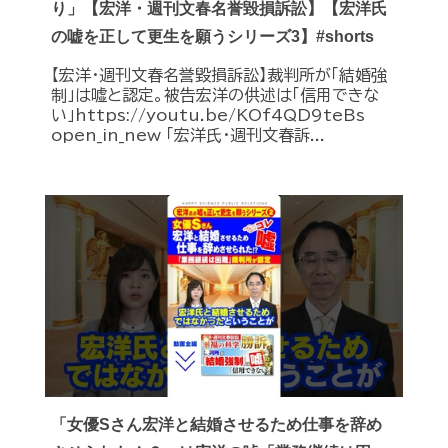
り」【宏洋・週刊文春名誉毀損訴訟】【宏洋氏
の嘘を正して更生を願うシリーズ3】#shorts
【宏洋・週刊文春名誉毀損訴訟】裁判所が「結婚強
制」は嘘と認定。被告宏洋の供述は「信用できな
い」https://youtu.be/KOf4QD9teBs
open_in_new 「宏洋氏・週刊文春訴...
「女優Sさん宏洋と結婚させるため仕事を辞め