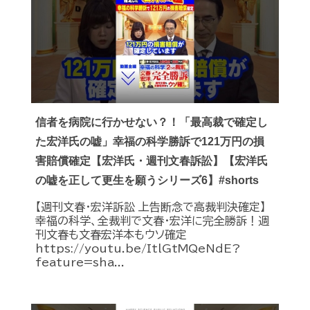
信者を病院に行かせない？！「最高裁で確定し
た宏洋氏の嘘」幸福の科学勝訴で121万円の損
害賠償確定【宏洋氏・週刊文春訴訟】【宏洋氏
の嘘を正して更生を願うシリーズ6】#shorts
【週刊文春・宏洋訴訟 上告断念で高裁判決確定】
幸福の科学、全裁判で文春・宏洋に完全勝訴！週
刊文春も文春宏洋本もウソ確定
https://youtu.be/ItlGtMQeNdE?
feature=sha...