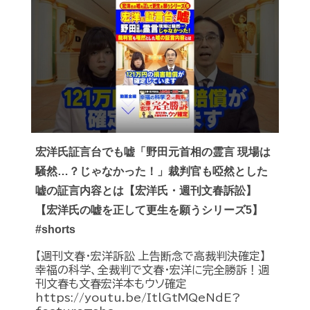
宏洋氏証言台でも嘘「野田元首相の霊言 現場は
騒然…？じゃなかった！」裁判官も啞然とした
嘘の証言内容とは【宏洋氏・週刊文春訴訟】
【宏洋氏の嘘を正して更生を願うシリーズ5】
#shorts
【週刊文春・宏洋訴訟 上告断念で高裁判決確定】
幸福の科学、全裁判で文春・宏洋に完全勝訴！週
刊文春も文春宏洋本もウソ確定
https://youtu.be/ItlGtMQeNdE?