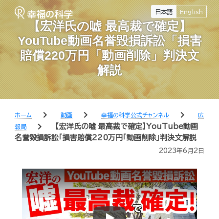
日本語
English
【宏洋氏の嘘 最高裁で確定】
YouTube動画名誉毀損訴訟「損害
賠償220万円「動画削除」判決文
解説
chevron_right
chevron_right
chevron_right
ホーム
動画
幸福の科学公式チャンネル
広
chevron_right
【宏洋氏の嘘 最高裁で確定】YouTube動画
報局
名誉毀損訴訟「損害賠償220万円「動画削除」判決文解説
2023年6月2日