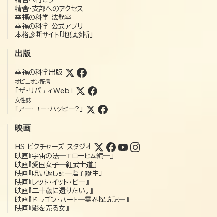
精舎・支部へのアクセス
幸福の科学 法務室
幸福の科学 公式アプリ
本格診断サイト「地獄診断」
出版
幸福の科学出版
オピニオン配信
「ザ・リバティWeb」
女性誌
「アー・ユー・ハッピー?」
映画
HS ピクチャーズ スタジオ
映画『宇宙の法―エローヒム編―』
映画『愛国女子―紅武士道』
映画『呪い返し師—塩子誕生』
映画『レット・イット・ビー』
映画『二十歳に還りたい。』
映画『ドラゴン・ハート―霊界探訪記―』
映画『影を売る女』