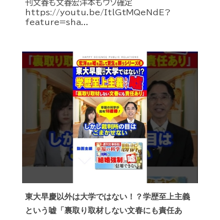
刊文春も文春宏洋本もウソ確定
https://youtu.be/ItlGtMQeNdE?
feature=sha...
東大早慶以外は大学ではない！？学歴至上主義
という嘘「裏取り取材しない文春にも責任あ