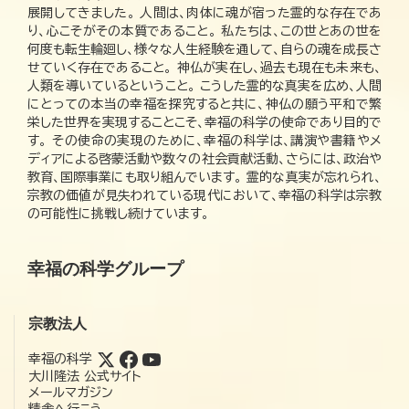
展開してきました。 人間は、肉体に魂が宿った霊的な存在であ
り、心こそがその本質であること。 私たちは、この世とあの世を
何度も転生輪廻し、様々な人生経験を通して、自らの魂を成長さ
せていく存在であること。 神仏が実在し、過去も現在も未来も、
人類を導いているということ。 こうした霊的な真実を広め、人間
にとっての本当の幸福を探究すると共に、神仏の願う平和で繁
栄した世界を実現することこそ、幸福の科学の使命であり目的で
す。 その使命の実現のために、幸福の科学は、講演や書籍やメ
ディアによる啓蒙活動や数々の社会貢献活動、さらには、政治や
教育、国際事業にも取り組んでいます。 霊的な真実が忘れられ、
宗教の価値が見失われている現代において、幸福の科学は宗教
の可能性に挑戦し続けています。
幸福の科学グループ
宗教法人
幸福の科学
大川隆法 公式サイト
メールマガジン
精舎へ行こう