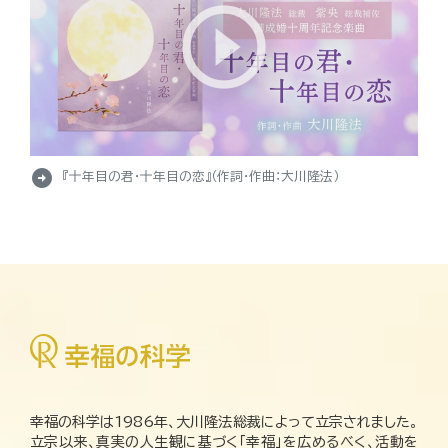
arrow_circle_right
『十年目の君・十年目の恋』（作詞・作曲：大川隆法）
幸福の科学は1986年、大川隆法総裁によって立宗されました。
立宗以来、真実の人生観に基づく「幸福」を広めるべく、活動を