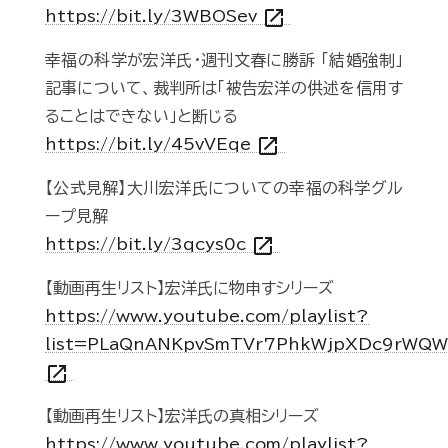
open_in_new
https://bit.ly/3WBOSev
幸福の科学が宏洋氏・週刊文春に勝訴 「結婚強制」
記事について、裁判所は「被告宏洋の供述を信用す
ることはできない」と断じる
open_in_new
https://bit.ly/45vVEqe
【公式見解】大川宏洋氏についての幸福の科学グル
ープ見解
open_in_new
https://bit.ly/3qcys0c
【動画再生リスト】宏洋氏に物申すシリーズ
https://www.youtube.com/playlist?
list=PLaQnANKpvSmTVr7PhkWjpXDc9rWQ
open_in_new
【動画再生リスト】宏洋氏の真相シリーズ
https://www.youtube.com/playlist?