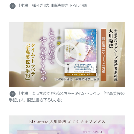
arrow_circle_right
『小説 揺らぎ』大川隆法書き下ろし小説
arrow_circle_right
『小説 とっちめてやらなくちゃ－タイム・トラベラー「宇高美佐の
手記」』大川隆法書き下ろし小説