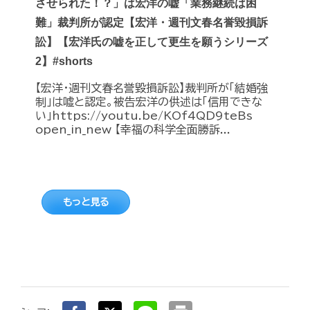
させられた！？」は宏洋の嘘「業務継続は困
難」裁判所が認定【宏洋・週刊文春名誉毀損訴
訟】【宏洋氏の嘘を正して更生を願うシリーズ
2】#shorts
【宏洋・週刊文春名誉毀損訴訟】裁判所が「結婚強
制」は嘘と認定。被告宏洋の供述は「信用できな
い」https://youtu.be/KOf4QD9teBs
open_in_new 【幸福の科学全面勝訴...
もっと見る