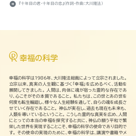
arrow_circle_right
『十年目の君・十年目の恋』（作詞・作曲：大川隆法）
幸福の科学は1986年、大川隆法総裁によって立宗されました。
立宗以来、真実の人生観に基づく「幸福」を広めるべく、活動を
展開してきました。 人間は、肉体に魂が宿った霊的な存在であ
り、心こそがその本質であること。 私たちは、この世とあの世を
何度も転生輪廻し、様々な人生経験を通して、自らの魂を成長さ
せていく存在であること。 神仏が実在し、過去も現在も未来も、
人類を導いているということ。 こうした霊的な真実を広め、人間
にとっての本当の幸福を探究すると共に、神仏の願う平和で繁
栄した世界を実現することこそ、幸福の科学の使命であり目的で
す。 その使命の実現のために、幸福の科学は、講演や書籍やメ