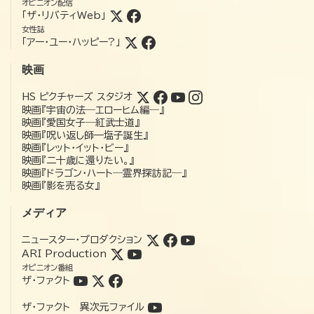
オピニオン配信
「ザ・リバティWeb」
女性誌
「アー・ユー・ハッピー?」
映画
HS ピクチャーズ スタジオ
映画『宇宙の法―エローヒム編―』
映画『愛国女子―紅武士道』
映画『呪い返し師—塩子誕生』
映画『レット・イット・ビー』
映画『二十歳に還りたい。』
映画『ドラゴン・ハート―霊界探訪記―』
映画『影を売る女』
メディア
ニュースター・プロダクション
ARI Production
オピニオン番組
ザ・ファクト
ザ・ファクト 異次元ファイル