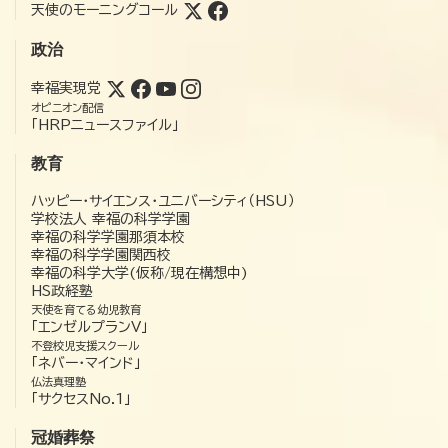
天使のモーニングコール
政治
幸福実現党
オピニオン配信
「HRPニュースファイル」
教育
ハッピー・サイエンス・ユニバーシティ（HSU）
学校法人 幸福の科学学園
幸福の科学学園那須本校
幸福の科学学園関西校
幸福の科学大学(仮称/現在構想中)
HS政経塾
天使を育てる幼児教育
「エンゼルプランV」
不登校児支援スクール
「ネバー・マインド」
仏法真理塾
「サクセスNo.1」
冠婚葬祭