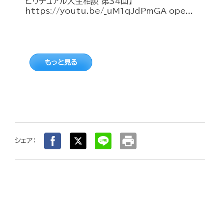
ピリチュアル人生相談 第34回】
https://youtu.be/_uM1qJdPmGA ope...
もっと見る
print
シェア：