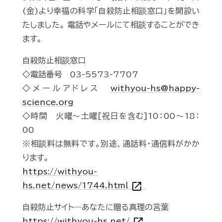
(金)より幸福の科学「自殺防止相談窓口」を開設い
たしました。 電話やメールにて相談することができ
ます。
自殺防止相談窓口
◇電話番号 03-5573-7707
◇メールアドレス
withyou-hs@happy-
science.org
◇時間 火曜～土曜[祝日を含む]10：00～18：
00
※相談料は無料です。別途、通話料・通信料がかか
ります。
https://withyou-
open_in_new
hs.net/news/1744.html
自殺防止サイト―あなたに贈る真理の言葉
https://withyou-hs.net/