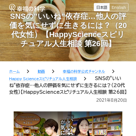
日本語
English
SNSの”いいね”依存症…他人の評
価を気にせずに生きるには？（20
代女性）【HappyScienceスピリ
チュアル人生相談 第26回】
chevron_right
chevron_right
chevron_right
ホーム
動画
幸福の科学公式チャンネル
chevron_right
SNSの”いい
Happy Scienceスピリチュアル人生相談
ね”依存症…他人の評価を気にせずに生きるには？（20代
女性）【HappyScienceスピリチュアル人生相談 第26回】
2021年8月20日