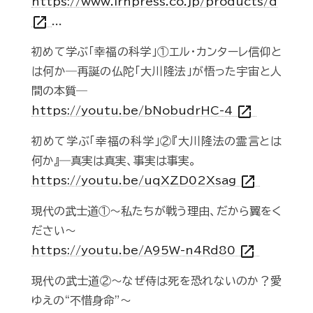
https://www.irhpress.co.jp/products/d
open_in_new
...
初めて学ぶ「幸福の科学」①エル・カンターレ信仰と
は何か―再誕の仏陀「大川隆法」が悟った宇宙と人
間の本質―
open_in_new
https://youtu.be/bNobudrHC-4
初めて学ぶ「幸福の科学」②『大川隆法の霊言とは
何か』―真実は真実、事実は事実。
open_in_new
https://youtu.be/uqXZD02Xsag
現代の武士道①～私たちが戦う理由、だから翼をく
ださい～
open_in_new
https://youtu.be/A95W-n4Rd80
現代の武士道②～なぜ侍は死を恐れないのか？愛
ゆえの“不惜身命”～