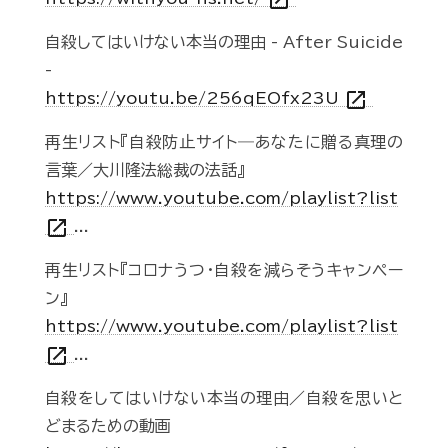
open_in_new
自殺してはいけない本当の理由 - After Suicide
-
open_in_new
https://youtu.be/256qEOfx23U
再生リスト『自殺防止サイト―あなたに贈る真理の
言葉／大川隆法総裁の法話』
https://www.youtube.com/playlist?list
open_in_new
...
再生リスト『コロナうつ・自殺を減らそうキャンペー
ン』
https://www.youtube.com/playlist?list
open_in_new
...
自殺をしてはいけない本当の理由／自殺を思いと
どまるための動画