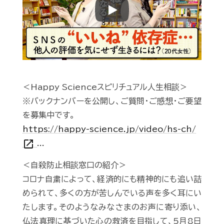
Play
＜Happy Scienceスピリチュアル人生相談＞
※バックナンバーを公開し、ご質問・ご感想・ご要望
を募集中です。
https://happy-science.jp/video/hs-ch/
open_in_new
...
＜自殺防止相談窓口の紹介＞
コロナ自粛によって、経済的にも精神的にも追い詰
められて、多くの方が苦しんでいる声を多く耳にい
たします。そのようなみなさまのお声に寄り添い、
仏法真理に基づいた心の救済を目指して、5月8日