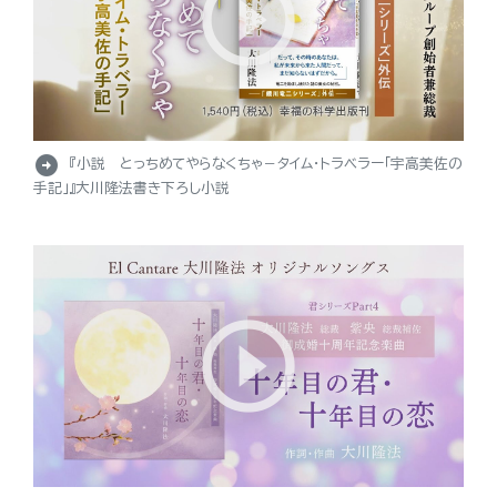
arrow_circle_right
『小説 とっちめてやらなくちゃ－タイム・トラベラー「宇高美佐の
手記」』大川隆法書き下ろし小説