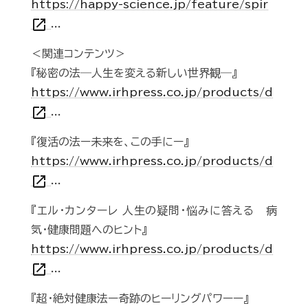
https://happy-science.jp/feature/spir
open_in_new
...
＜関連コンテンツ＞
『秘密の法―人生を変える新しい世界観―』
https://www.irhpress.co.jp/products/d
open_in_new
...
『復活の法ー未来を、この手にー』
https://www.irhpress.co.jp/products/d
open_in_new
...
『エル・カンターレ 人生の疑問・悩みに答える 病
気・健康問題へのヒント』
https://www.irhpress.co.jp/products/d
open_in_new
...
『超・絶対健康法ー奇跡のヒーリングパワーー』