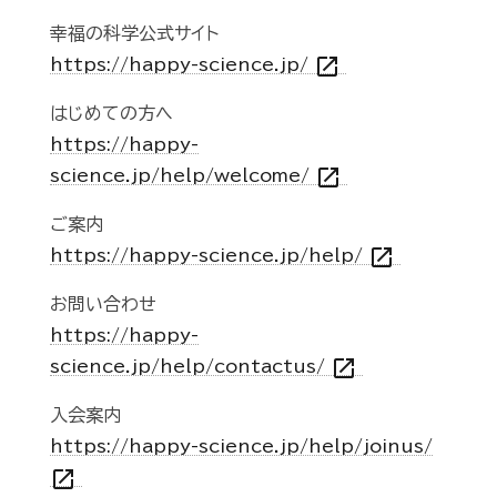
幸福の科学公式サイト
open_in_new
https://happy-science.jp/
はじめての方へ
https://happy-
open_in_new
science.jp/help/welcome/
ご案内
open_in_new
https://happy-science.jp/help/
お問い合わせ
https://happy-
open_in_new
science.jp/help/contactus/
入会案内
https://happy-science.jp/help/joinus/
open_in_new