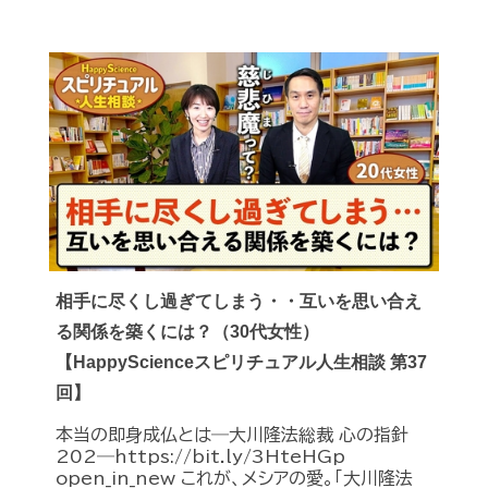
相手に尽くし過ぎてしまう・・互いを思い合え
る関係を築くには？（30代女性）
【HappyScienceスピリチュアル人生相談 第37
回】
本当の即身成仏とは―大川隆法総裁 心の指針
202―https://bit.ly/3HteHGp
open_in_new これが、メシアの愛。「大川隆法