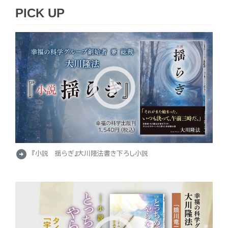
PICK UP
arrow_circle_right
『小説 揺らぎ』大川隆法書き下ろし小説