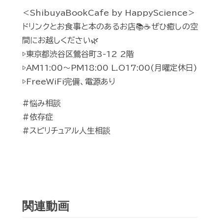
＜ShibuyaBookCafe by HappyScience＞
ドリンクとお食事と本のあるお店📚☕️ぜひ癒しの空
間にお越しください🌿
▷東京都渋谷区鶯谷町3-12 2階
▷AM11:00〜PM18:00 L.O17:00(月曜定休日)
▷FreeWiFi完備、電源あり
#悩み相談
#依存症
#スピリチュアル人生相談
関連動画