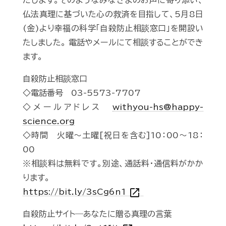
たします。そのようなみなさまのお声に寄り添い、
仏法真理に基づいた心の救済を目指して、5月8日
(金)より幸福の科学「自殺防止相談窓口」を開設い
たしました。 電話やメールにて相談することができ
ます。
自殺防止相談窓口
◇電話番号 03-5573-7707
◇メールアドレス
withyou-hs@happy-
science.org
◇時間 火曜～土曜[祝日を含む]10：00～18：
00
※相談料は無料です。別途、通話料・通信料がかか
ります。
open_in_new
https://bit.ly/3sCg6n1
自殺防止サイト―あなたに贈る真理の言葉