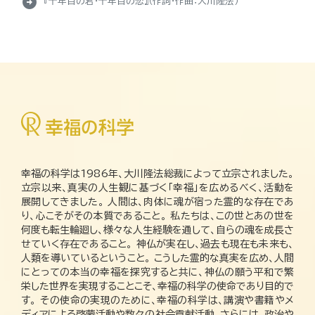
arrow_circle_right
『十年目の君・十年目の恋』（作詞・作曲：大川隆法）
幸福の科学は1986年、大川隆法総裁によって立宗されました。
立宗以来、真実の人生観に基づく「幸福」を広めるべく、活動を
展開してきました。 人間は、肉体に魂が宿った霊的な存在であ
り、心こそがその本質であること。 私たちは、この世とあの世を
何度も転生輪廻し、様々な人生経験を通して、自らの魂を成長さ
せていく存在であること。 神仏が実在し、過去も現在も未来も、
人類を導いているということ。 こうした霊的な真実を広め、人間
にとっての本当の幸福を探究すると共に、神仏の願う平和で繁
栄した世界を実現することこそ、幸福の科学の使命であり目的で
す。 その使命の実現のために、幸福の科学は、講演や書籍やメ
ディアによる啓蒙活動や数々の社会貢献活動、さらには、政治や