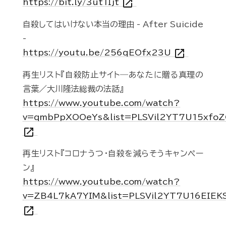
open_in_new
https://bit.ly/3ut1Ijt
自殺してはいけない本当の理由 - After Suicide
-
open_in_new
https://youtu.be/256qEOfx23U
再生リスト『自殺防止サイト―あなたに贈る真理の
言葉／大川隆法総裁の法話』
https://www.youtube.com/watch?
v=qmbPpXOOeYs&list=PLSVil2YT7U15xfo
open_in_new
再生リスト『コロナうつ・自殺を減らそうキャンペー
ン』
https://www.youtube.com/watch?
v=ZB4L7kA7YIM&list=PLSVil2YT7U16EIEK
open_in_new