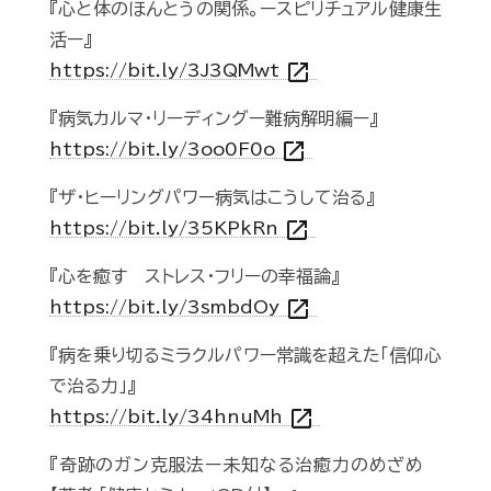
『心と体のほんとうの関係。ースピリチュアル健康生
活ー』
open_in_new
https://bit.ly/3J3QMwt
『病気カルマ・リーディングー難病解明編ー』
open_in_new
https://bit.ly/3oo0F0o
『ザ・ヒーリングパワー病気はこうして治る』
open_in_new
https://bit.ly/35KPkRn
『心を癒す ストレス・フリーの幸福論』
open_in_new
https://bit.ly/3smbdOy
『病を乗り切るミラクルパワー常識を超えた「信仰心
で治る力」』
open_in_new
https://bit.ly/34hnuMh
『奇跡のガン克服法ー未知なる治癒力のめざめ