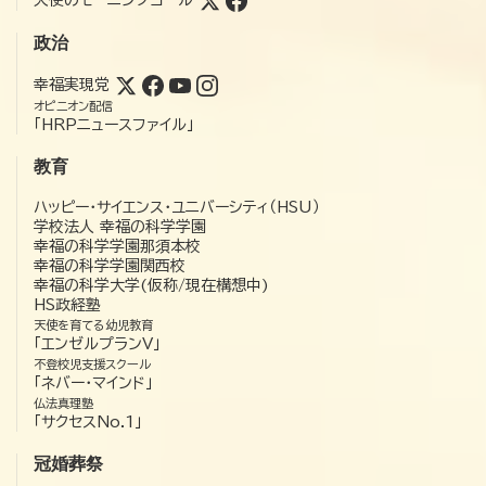
政治
幸福実現党
オピニオン配信
「HRPニュースファイル」
教育
ハッピー・サイエンス・ユニバーシティ（HSU）
学校法人 幸福の科学学園
幸福の科学学園那須本校
幸福の科学学園関西校
幸福の科学大学(仮称/現在構想中)
HS政経塾
天使を育てる幼児教育
「エンゼルプランV」
不登校児支援スクール
「ネバー・マインド」
仏法真理塾
「サクセスNo.1」
冠婚葬祭