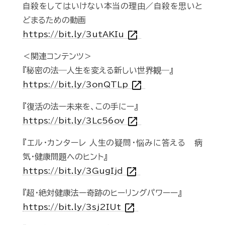
自殺をしてはいけない本当の理由／自殺を思いと
どまるための動画
open_in_new
https://bit.ly/3utAKIu
＜関連コンテンツ＞
『秘密の法―人生を変える新しい世界観―』
open_in_new
https://bit.ly/3onQTLp
『復活の法ー未来を、この手にー』
open_in_new
https://bit.ly/3Lc56ov
『エル・カンターレ 人生の疑問・悩みに答える 病
気・健康問題へのヒント』
open_in_new
https://bit.ly/3GugIjd
『超・絶対健康法ー奇跡のヒーリングパワーー』
open_in_new
https://bit.ly/3sj2IUt