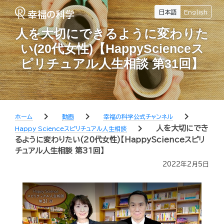
日本語
English
人を大切にできるように変わりた
い(20代女性)【HappyScienceス
ピリチュアル人生相談 第31回】
chevron_right
chevron_right
chevron_right
ホーム
動画
幸福の科学公式チャンネル
chevron_right
人を大切にでき
Happy Scienceスピリチュアル人生相談
るように変わりたい(20代女性)【HappyScienceスピリ
チュアル人生相談 第31回】
2022年2月5日