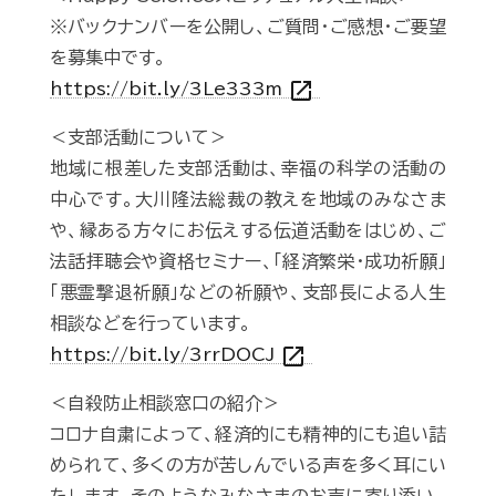
※バックナンバーを公開し、ご質問・ご感想・ご要望
を募集中です。
open_in_new
https://bit.ly/3Le333m
＜支部活動について＞
地域に根差した支部活動は、幸福の科学の活動の
中心です。大川隆法総裁の教えを地域のみなさま
や、縁ある方々にお伝えする伝道活動をはじめ、ご
法話拝聴会や資格セミナー、「経済繁栄・成功祈願」
「悪霊撃退祈願」などの祈願や、支部長による人生
相談などを行っています。
open_in_new
https://bit.ly/3rrDOCJ
＜自殺防止相談窓口の紹介＞
コロナ自粛によって、経済的にも精神的にも追い詰
められて、多くの方が苦しんでいる声を多く耳にい