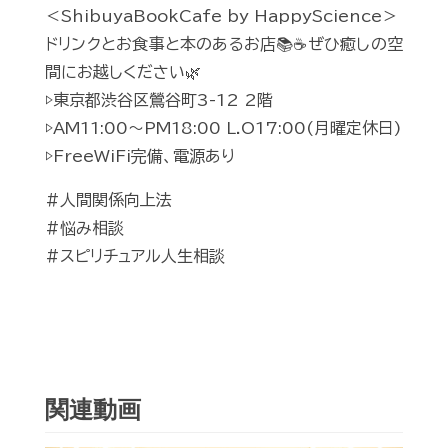
＜ShibuyaBookCafe by HappyScience＞
ドリンクとお食事と本のあるお店📚☕️ぜひ癒しの空
間にお越しください🌿
▷東京都渋谷区鶯谷町3-12 2階
▷AM11:00〜PM18:00 L.O17:00(月曜定休日)
▷FreeWiFi完備、電源あり
#人間関係向上法
#悩み相談
#スピリチュアル人生相談
関連動画