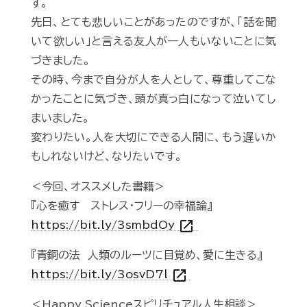
す。
先日、とても悲しいことがあったのですが、「話を聞
いて欲しい」と言える友人が一人もいないことに気
づきました。
その時、今まで自分が人を人として、尊重してこな
かったことに気づき、頭が真っ白になって泣いてし
まいました。
変わりたい。人を大切にできる人間に、もう遅いか
もしれないけど、なりたいです。
＜今回、オススメした書籍＞
『心を癒す ストレス・フリーの幸福論』
open_in_new
https://bit.ly/3smbdOy
『青銅の法 人類のルーツに目覚め、愛に生きる』
open_in_new
https://bit.ly/3osvD7l
＜Happy Scienceスピリチュアル人生相談＞