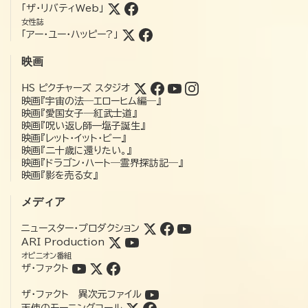
「ザ・リバティWeb」
女性誌
「アー・ユー・ハッピー?」
映画
HS ピクチャーズ スタジオ
映画『宇宙の法―エローヒム編―』
映画『愛国女子―紅武士道』
映画『呪い返し師—塩子誕生』
映画『レット・イット・ビー』
映画『二十歳に還りたい。』
映画『ドラゴン・ハート―霊界探訪記―』
映画『影を売る女』
メディア
ニュースター・プロダクション
ARI Production
オピニオン番組
ザ・ファクト
ザ・ファクト 異次元ファイル
天使のモーニングコール