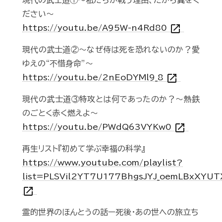
現代の武士道①～私たちが戦う理由、だから翼をく
ださい～
open_in_new
https://youtu.be/A95W-n4Rd80
現代の武士道②～なぜ侍は死を恐れないのか？愛
ゆえの“不惜身命”～
open_in_new
https://youtu.be/2nEoDYMl9_8
現代の武士道③特攻とは何であったのか？～熱鉄
のごとく赤く燃えよ～
open_in_new
https://youtu.be/PWdQ63VYKw0
再生リスト『初めて学ぶ幸福の科学』
https://www.youtube.com/playlist?
list=PLSVil2YT7U177BhgsJYJ_oemLBxXYUT
open_in_new
霊的世界のほんとうの話ー死後・あの世への旅立ち