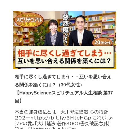
相手に尽くし過ぎてしまう・・互いを思い合え
る関係を築くには？（30代女性）
【HappyScienceスピリチュアル人生相談 第37
回】
本当の即身成仏とは―大川隆法総裁 心の指針
202―https://bit.ly/3HteHGp これが、メ
シアの愛。「大川隆法 著作3000書突破記念」特