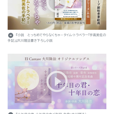
arrow_circle_right
『小説 とっちめてやらなくちゃ－タイム・トラベラー「宇高美佐の
手記」』大川隆法書き下ろし小説