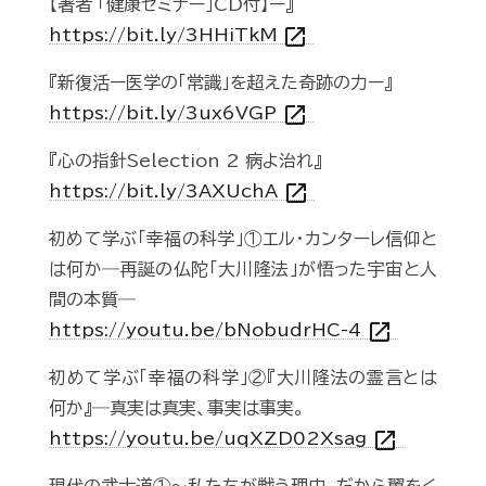
【著者 「健康セミナー」CD付】ー』
open_in_new
https://bit.ly/3HHiTkM
『新復活ー医学の「常識」を超えた奇跡の力ー』
open_in_new
https://bit.ly/3ux6VGP
『心の指針Selection 2 病よ治れ』
open_in_new
https://bit.ly/3AXUchA
初めて学ぶ「幸福の科学」①エル・カンターレ信仰と
は何か―再誕の仏陀「大川隆法」が悟った宇宙と人
間の本質―
open_in_new
https://youtu.be/bNobudrHC-4
初めて学ぶ「幸福の科学」②『大川隆法の霊言とは
何か』―真実は真実、事実は事実。
open_in_new
https://youtu.be/uqXZD02Xsag