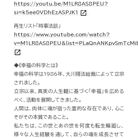
https://youtu.be/M1LR8AS8PEU?
open_in_new
si=k5ee0VDhEzASPJK1
再生リスト「時事法談」
https://www.youtube.com/watch?
v=M1LR8AS8PEU&list=PLaQnANKpvSmTcMib
open_in_new
◆《幸福の科学とは》
幸福の科学は1986年、大川隆法総裁によって立宗
されました。
立宗以来、真実の人生観に基づく「幸福」を広める
べく、活動を展開してきました。
人間は、肉体に魂が宿った霊的な存在であり、心こ
そがその本質であること。
私たちは、この世とあの世を何度も転生輪廻し、
様々な人生経験を通して、自らの魂を成長させて