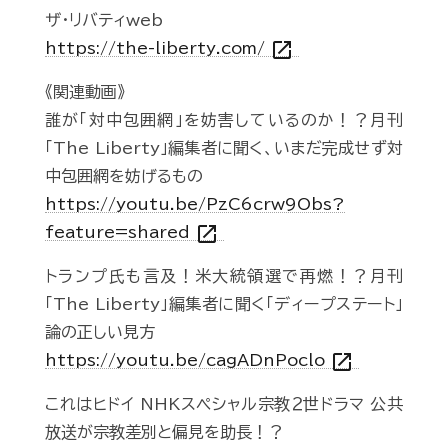
ザ・リバティweb
open_in_new
https://the-liberty.com/
《関連動画》
誰が「対中包囲網」を妨害しているのか！？月刊
「The Liberty」編集者に聞く、いまだ完成せず対
中包囲網を妨げるもの
https://youtu.be/PzC6crw9Obs?
open_in_new
feature=shared
トランプ氏も言及！米大統領選で再燃！？月刊
「The Liberty」編集者に聞く「ディープステート」
論の正しい見方
open_in_new
https://youtu.be/cagADnPoclo
これはヒドイ NHKスペシャル宗教２世ドラマ 公共
放送が宗教差別と偏見を助長！？