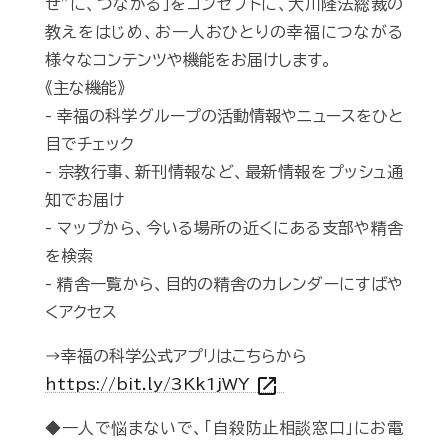
せ”に、つながる」をコンセプトに、大川隆法総裁の
教えをはじめ、お一人おひとりの幸福につながる
様々なコンテンツや機能をお届けします。
《主な機能》
- 幸福の科学グループの活動情報やニュースをひと
目でチェック
- 宗教行事、新刊情報など、最新情報をプッシュ通
知でお届け
- マップから、今いる場所の近くにある支部や精舎
を検索
- 精舎一覧から、目的の精舎のカレンダーにすばや
くアクセス
→幸福の科学公式アプリはこちらから
open_in_new
https://bit.ly/3Kk1jWY
◆一人で悩まないで、「自殺防止相談窓口」にお電