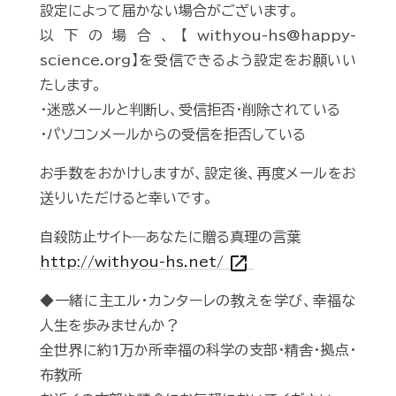
設定によって届かない場合がございます。
以下の場合、【withyou-hs@happy-
science.org】を受信できるよう設定をお願いい
たします。
・迷惑メールと判断し、受信拒否・削除されている
・パソコンメールからの受信を拒否している
お手数をおかけしますが、設定後、再度メールをお
送りいただけると幸いです。
自殺防止サイト―あなたに贈る真理の言葉
open_in_new
http://withyou-hs.net/
◆一緒に主エル・カンターレの教えを学び、幸福な
人生を歩みませんか？
全世界に約1万か所幸福の科学の支部・精舎・拠点・
布教所