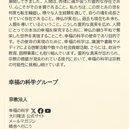
展開してきました。 人間は、肉体に魂が宿った霊的な存在であ
り、心こそがその本質であること。 私たちは、この世とあの世を
何度も転生輪廻し、様々な人生経験を通して、自らの魂を成長さ
せていく存在であること。 神仏が実在し、過去も現在も未来も、
人類を導いているということ。 こうした霊的な真実を広め、人間
にとっての本当の幸福を探究すると共に、神仏の願う平和で繁
栄した世界を実現することこそ、幸福の科学の使命であり目的で
す。 その使命の実現のために、幸福の科学は、講演や書籍やメ
ディアによる啓蒙活動や数々の社会貢献活動、さらには、政治や
教育、国際事業にも取り組んでいます。 霊的な真実が忘れられ、
宗教の価値が見失われている現代において、幸福の科学は宗教
の可能性に挑戦し続けています。
幸福の科学グループ
宗教法人
幸福の科学
大川隆法 公式サイト
メールマガジン
精舎へ行こう