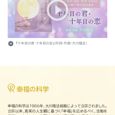
arrow_circle_right
『十年目の君・十年目の恋』（作詞・作曲：大川隆法）
幸福の科学は1986年、大川隆法総裁によって立宗されました。
立宗以来、真実の人生観に基づく「幸福」を広めるべく、活動を