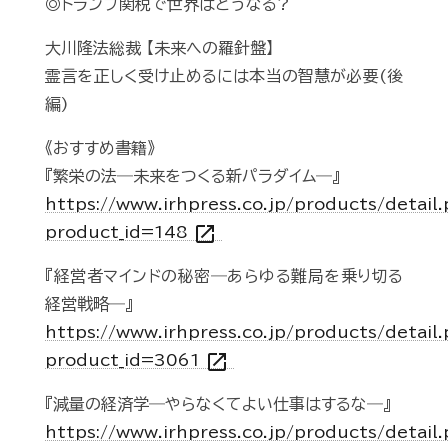
◎トランプ関税で世界はどうなる?
大川隆法総裁 【未来への羅針盤】
霊言を正しく受け止めるには本当の智慧が必要(後
編)
《おすすめ書籍》
『繁栄の法―未来をつくる新パラダイム―』
https://www.irhpress.co.jp/products/detail
open_in_new
product_id=148
『経営者マインドの秘密―あらゆる難局を乗り切る
経営戦略―』
https://www.irhpress.co.jp/products/detail
open_in_new
product_id=3061
『減量の経済学―やらなくてよい仕事はするな―』
https://www.irhpress.co.jp/products/detail