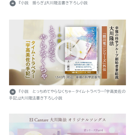
arrow_circle_right
『小説 揺らぎ』大川隆法書き下ろし小説
arrow_circle_right
『小説 とっちめてやらなくちゃ－タイム・トラベラー「宇高美佐の
手記」』大川隆法書き下ろし小説