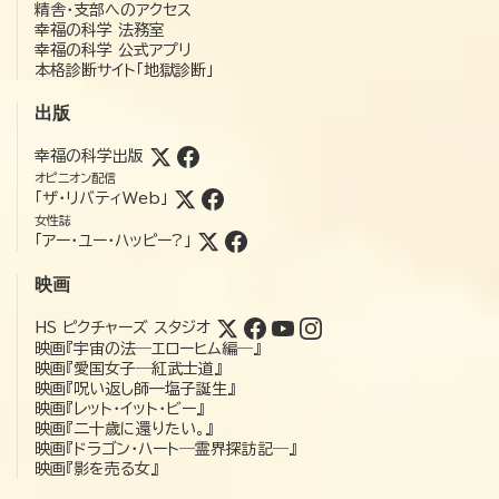
精舎・支部へのアクセス
幸福の科学 法務室
幸福の科学 公式アプリ
本格診断サイト「地獄診断」
出版
幸福の科学出版
オピニオン配信
「ザ・リバティWeb」
女性誌
「アー・ユー・ハッピー?」
映画
HS ピクチャーズ スタジオ
映画『宇宙の法―エローヒム編―』
映画『愛国女子―紅武士道』
映画『呪い返し師—塩子誕生』
映画『レット・イット・ビー』
映画『二十歳に還りたい。』
映画『ドラゴン・ハート―霊界探訪記―』
映画『影を売る女』