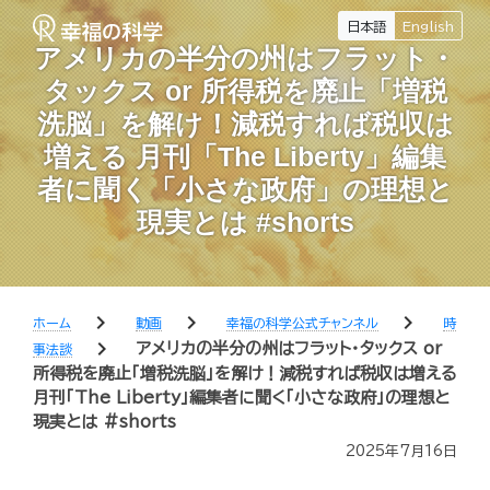
日本語
English
アメリカの半分の州はフラット・
タックス or 所得税を廃止「増税
洗脳」を解け！減税すれば税収は
増える 月刊「The Liberty」編集
者に聞く「小さな政府」の理想と
現実とは #shorts
chevron_right
chevron_right
chevron_right
ホーム
動画
幸福の科学公式チャンネル
時
chevron_right
アメリカの半分の州はフラット・タックス or
事法談
所得税を廃止「増税洗脳」を解け！減税すれば税収は増える
月刊「The Liberty」編集者に聞く「小さな政府」の理想と
現実とは #shorts
2025年7月16日