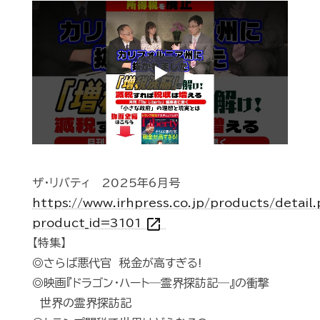
Play
ザ・リバティ 2025年6月号
https://www.irhpress.co.jp/products/detail
open_in_new
product_id=3101
【特集】
◎さらば悪代官 税金が高すぎる!
◎映画『ドラゴン・ハート―霊界探訪記―』の衝撃
世界の霊界探訪記