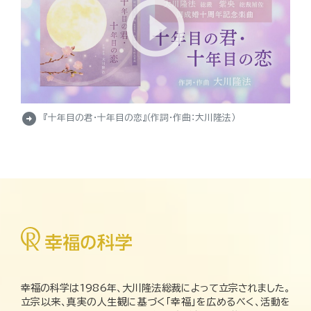
arrow_circle_right
『十年目の君・十年目の恋』（作詞・作曲：大川隆法）
幸福の科学は1986年、大川隆法総裁によって立宗されました。
立宗以来、真実の人生観に基づく「幸福」を広めるべく、活動を