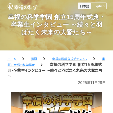
日本語
English
幸福の科学学園 創立15周年式典・
卒業生インタビュー ～続々と羽
ばたく未来の大鷲たち～
chevron_right
chevron_right
chevron_right
ホーム
動画
幸福の科学公式チャンネル
素
chevron_right
幸福の科学学園 創立15周年式
顔の幸福の科学信者
典・卒業生インタビュー ～続々と羽ばたく未来の大鷲たち
～
2025年11月28日