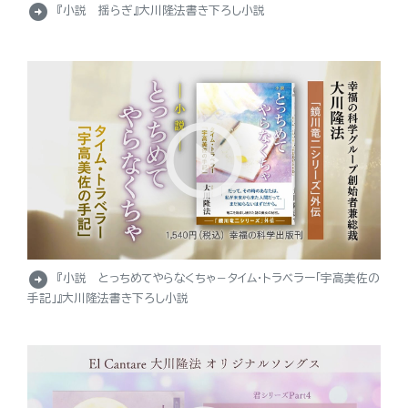
arrow_circle_right
『小説 揺らぎ』大川隆法書き下ろし小説
arrow_circle_right
『小説 とっちめてやらなくちゃ－タイム・トラベラー「宇高美佐の
手記」』大川隆法書き下ろし小説