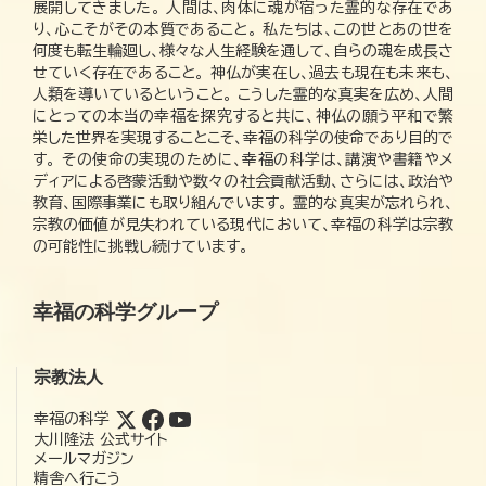
展開してきました。 人間は、肉体に魂が宿った霊的な存在であ
り、心こそがその本質であること。 私たちは、この世とあの世を
何度も転生輪廻し、様々な人生経験を通して、自らの魂を成長さ
せていく存在であること。 神仏が実在し、過去も現在も未来も、
人類を導いているということ。 こうした霊的な真実を広め、人間
にとっての本当の幸福を探究すると共に、神仏の願う平和で繁
栄した世界を実現することこそ、幸福の科学の使命であり目的で
す。 その使命の実現のために、幸福の科学は、講演や書籍やメ
ディアによる啓蒙活動や数々の社会貢献活動、さらには、政治や
教育、国際事業にも取り組んでいます。 霊的な真実が忘れられ、
宗教の価値が見失われている現代において、幸福の科学は宗教
の可能性に挑戦し続けています。
幸福の科学グループ
宗教法人
幸福の科学
大川隆法 公式サイト
メールマガジン
精舎へ行こう