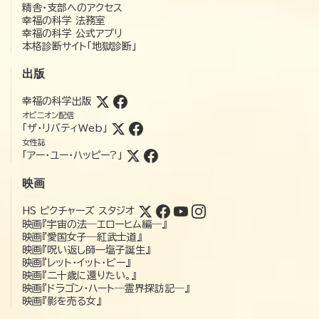
精舎・支部へのアクセス
幸福の科学 法務室
幸福の科学 公式アプリ
本格診断サイト「地獄診断」
出版
幸福の科学出版
オピニオン配信
「ザ・リバティWeb」
女性誌
「アー・ユー・ハッピー?」
映画
HS ピクチャーズ スタジオ
映画『宇宙の法―エローヒム編―』
映画『愛国女子―紅武士道』
映画『呪い返し師—塩子誕生』
映画『レット・イット・ビー』
映画『二十歳に還りたい。』
映画『ドラゴン・ハート―霊界探訪記―』
映画『影を売る女』