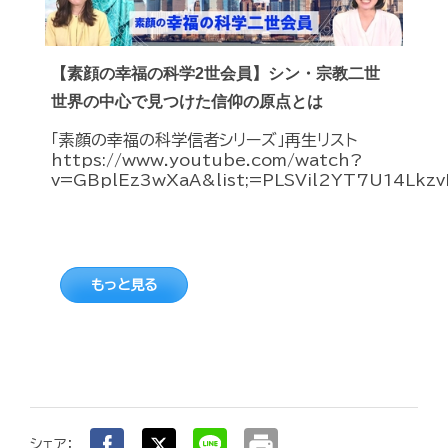
【素顔の幸福の科学2世会員】シン・宗教二世
世界の中心で見つけた信仰の原点とは
「素顔の幸福の科学信者シリーズ」再生リスト
https://www.youtube.com/watch?
v=GBplEz3wXaA&list;=PLSVil2YT7U14Lkzv
もっと見る
print
シェア：