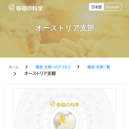
日本語
English
オーストリア支部
chevron_right
chevron_right
ホーム
精舎・支部へのアクセス
精舎・支部一覧
chevron_right
オーストリア支部