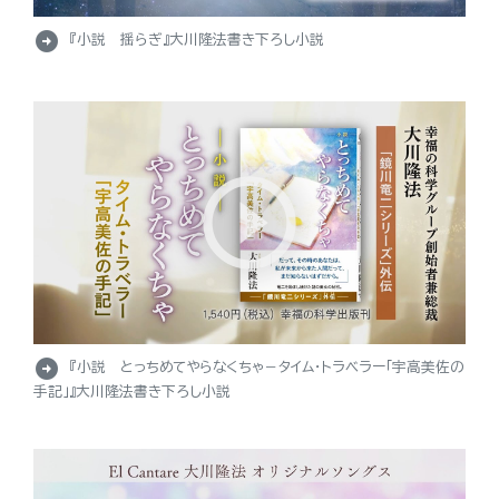
arrow_circle_right
『小説 揺らぎ』大川隆法書き下ろし小説
arrow_circle_right
『小説 とっちめてやらなくちゃ－タイム・トラベラー「宇高美佐の
手記」』大川隆法書き下ろし小説