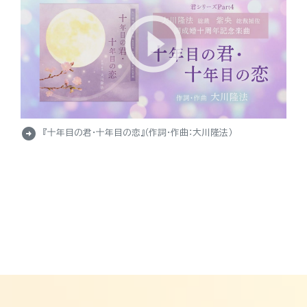
arrow_circle_right
『十年目の君・十年目の恋』（作詞・作曲：大川隆法）