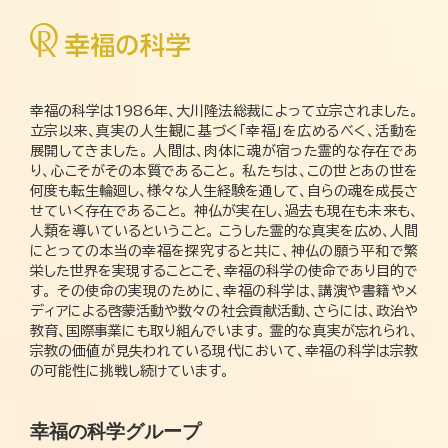
幸福の科学は1986年、大川隆法総裁によって立宗されました。
立宗以来、真実の人生観に基づく「幸福」を広めるべく、活動を
展開してきました。 人間は、肉体に魂が宿った霊的な存在であ
り、心こそがその本質であること。 私たちは、この世とあの世を
何度も転生輪廻し、様々な人生経験を通して、自らの魂を成長さ
せていく存在であること。 神仏が実在し、過去も現在も未来も、
人類を導いているということ。 こうした霊的な真実を広め、人間
にとっての本当の幸福を探究すると共に、神仏の願う平和で繁
栄した世界を実現することこそ、幸福の科学の使命であり目的で
す。 その使命の実現のために、幸福の科学は、講演や書籍やメ
ディアによる啓蒙活動や数々の社会貢献活動、さらには、政治や
教育、国際事業にも取り組んでいます。 霊的な真実が忘れられ、
宗教の価値が見失われている現代において、幸福の科学は宗教
の可能性に挑戦し続けています。
幸福の科学グループ