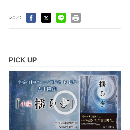
print
シェア：
PICK UP