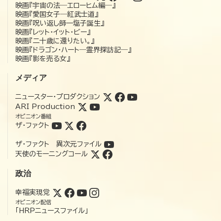
映画『宇宙の法―エローヒム編―』
映画『愛国女子―紅武士道』
映画『呪い返し師—塩子誕生』
映画『レット・イット・ビー』
映画『二十歳に還りたい。』
映画『ドラゴン・ハート―霊界探訪記―』
映画『影を売る女』
メディア
ニュースター・プロダクション
ARI Production
オピニオン番組
ザ・ファクト
ザ・ファクト 異次元ファイル
天使のモーニングコール
政治
幸福実現党
オピニオン配信
「HRPニュースファイル」