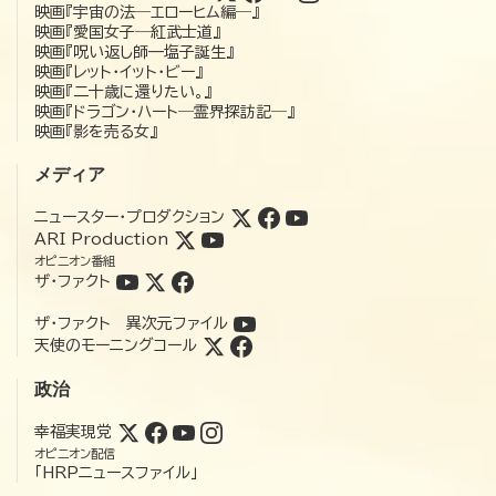
映画『宇宙の法―エローヒム編―』
映画『愛国女子―紅武士道』
映画『呪い返し師—塩子誕生』
映画『レット・イット・ビー』
映画『二十歳に還りたい。』
映画『ドラゴン・ハート―霊界探訪記―』
映画『影を売る女』
メディア
ニュースター・プロダクション
ARI Production
オピニオン番組
ザ・ファクト
ザ・ファクト 異次元ファイル
天使のモーニングコール
政治
幸福実現党
オピニオン配信
「HRPニュースファイル」