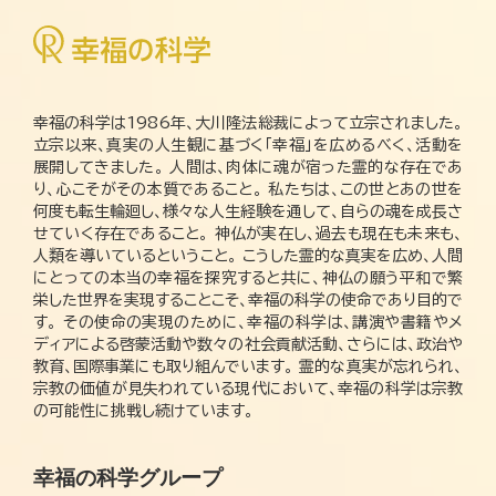
幸福の科学は1986年、大川隆法総裁によって立宗されました。
立宗以来、真実の人生観に基づく「幸福」を広めるべく、活動を
展開してきました。 人間は、肉体に魂が宿った霊的な存在であ
り、心こそがその本質であること。 私たちは、この世とあの世を
何度も転生輪廻し、様々な人生経験を通して、自らの魂を成長さ
せていく存在であること。 神仏が実在し、過去も現在も未来も、
人類を導いているということ。 こうした霊的な真実を広め、人間
にとっての本当の幸福を探究すると共に、神仏の願う平和で繁
栄した世界を実現することこそ、幸福の科学の使命であり目的で
す。 その使命の実現のために、幸福の科学は、講演や書籍やメ
ディアによる啓蒙活動や数々の社会貢献活動、さらには、政治や
教育、国際事業にも取り組んでいます。 霊的な真実が忘れられ、
宗教の価値が見失われている現代において、幸福の科学は宗教
の可能性に挑戦し続けています。
幸福の科学グループ