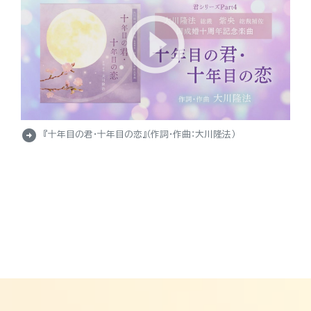
arrow_circle_right
『十年目の君・十年目の恋』（作詞・作曲：大川隆法）