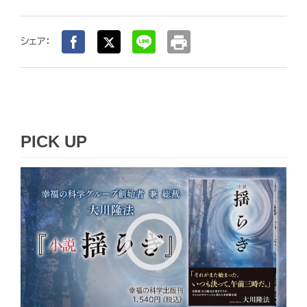
print
シェア：
PICK UP