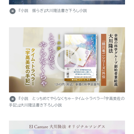
arrow_circle_right
『小説 揺らぎ』大川隆法書き下ろし小説
arrow_circle_right
『小説 とっちめてやらなくちゃ－タイム・トラベラー「宇高美佐の
手記」』大川隆法書き下ろし小説