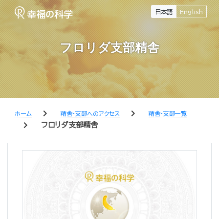
日本語
English
フロリダ支部精舎
chevron_right
chevron_right
ホーム
精舎・支部へのアクセス
精舎・支部一覧
chevron_right
フロリダ支部精舎