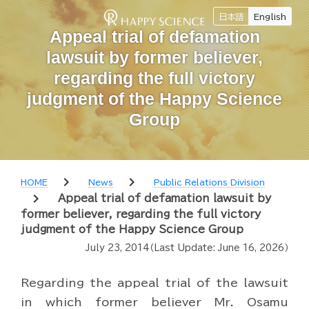
日本語
English
Appeal trial of defamation
lawsuit by former believer,
regarding the full victory
judgment of the Happy Science
Group
chevron_right
chevron_right
HOME
News
Public Relations Division
chevron_right
Appeal trial of defamation lawsuit by
former believer, regarding the full victory
judgment of the Happy Science Group
July 23, 2014
（Last Update:
June 16, 2026
）
Regarding the appeal trial of the lawsuit
in which former believer Mr. Osamu