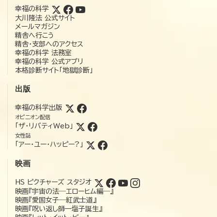
幸福の科学
大川隆法 公式サイト
メールマガジン
精舎へ行こう
精舎・支部へのアクセス
幸福の科学 法務室
幸福の科学 公式アプリ
本格診断サイト「地獄診断」
出版
幸福の科学出版
オピニオン配信
「ザ・リバティWeb」
女性誌
「アー・ユー・ハッピー?」
映画
HS ピクチャーズ スタジオ
映画『宇宙の法―エローヒム編―』
映画『愛国女子―紅武士道』
映画『呪い返し師—塩子誕生』