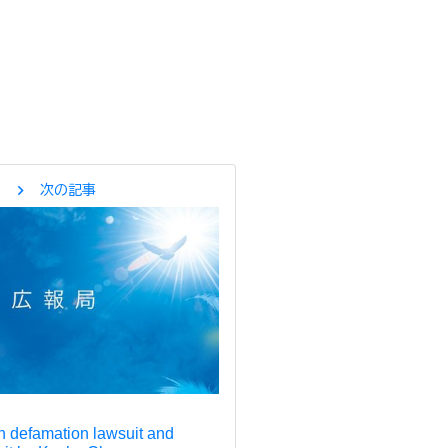
chevron_right
次の記事
 defamation lawsuit and