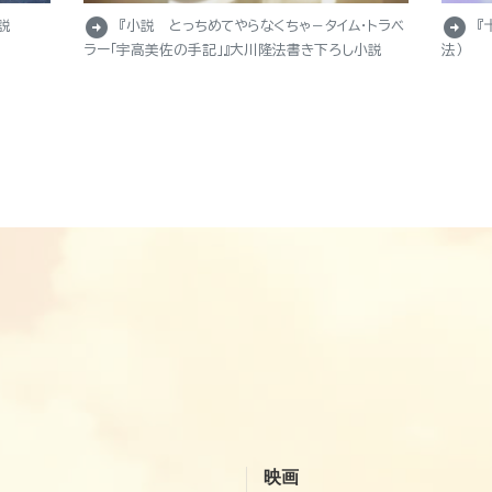
arrow_circle_right
arrow_circle_right
説
『小説 とっちめてやらなくちゃ－タイム・トラベ
『
ラー「宇高美佐の手記」』大川隆法書き下ろし小説
法）
映画