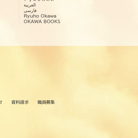
العربية‏
فارسی
Ryuho Okawa
OKAWA BOOKS
せ
資料請求
職員募集