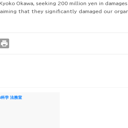
Kyoko Okawa, seeking 200 million yen in damages
aiming that they significantly damaged our organiz
print
科学 法務室