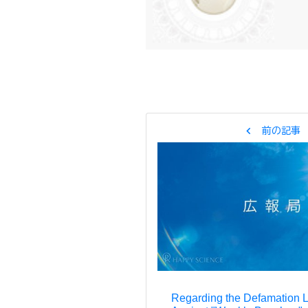
chevron_left
前の記事
Regarding the Defamation 