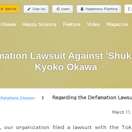
rrow_forward
edit
login
local_florist
Join Us
Sign Up
Login
Happiness Planting
 Okawa
Happy Science
Feature
Video
Magazine
mation Lawsuit Against 'Shuk
Kyoko Okawa
chevron_right
Regarding the Defamation Lawsu
 Relations Division
March 11,
, our organization filed a lawsuit with the Tok