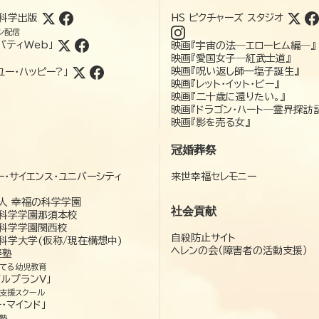
科学出版
HS ピクチャーズ スタジオ
ン配信
バティWeb」
映画『宇宙の法―エローヒム編―』
映画『愛国女子―紅武士道』
映画『呪い返し師—塩子誕生』
ユー・ハッピー?」
映画『レット・イット・ビー』
映画『二十歳に還りたい。』
映画『ドラゴン・ハート―霊界探訪
映画『影を売る女』
冠婚葬祭
ー・サイエンス・ユニバーシティ
来世幸福セレモニー
）
人 幸福の科学学園
社会貢献
科学学園那須本校
科学学園関西校
自殺防止サイト
科学大学(仮称/現在構想中)
ヘレンの会（障害者の活動支援）
経塾
てる幼児教育
ゼルプランV」
支援スクール
・マインド」
塾