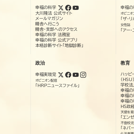
幸福の科学
幸福の
大川隆法 公式サイト
オピニオ
メールマガジン
「ザ・リ
精舎へ行こう
女性誌
精舎・支部へのアクセス
「アー・
幸福の科学 法務室
幸福の科学 公式アプリ
本格診断サイト「地獄診断」
政治
教育
ハッピ
幸福実現党
（HSU
オピニオン配信
学校法
「HRPニュースファイル」
幸福の
幸福の
幸福の
HS政
天使を育
「エン
不登校児
「ネバー
仏法真理