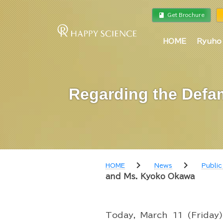
book
a
Get Brochure
HOME
Ryuho
Regarding the Defa
chevron_right
chevron_right
HOME
News
Public
and Ms. Kyoko Okawa
Today, March 11 (Friday)