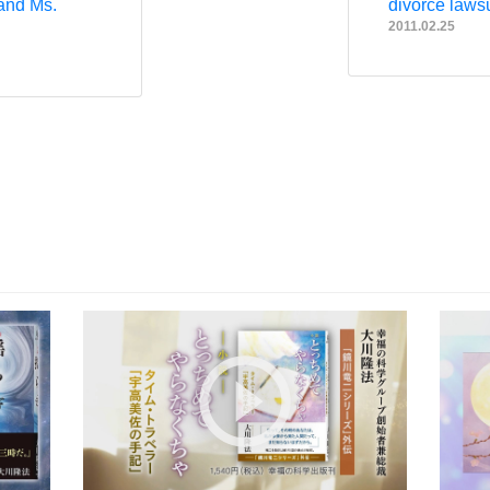
and Ms.
divorce laws
2011.02.25