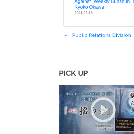
Against "Weekly Bunshun" 
Kyoko Okawa
2011.03.18
expand_less
Public Relations Division
PICK UP