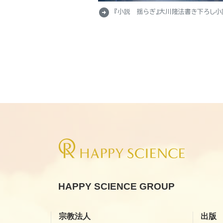
arrow_circle_right
『小説 揺らぎ』大川隆法書き下ろし小
HAPPY SCIENCE GROUP
宗教法人
出版