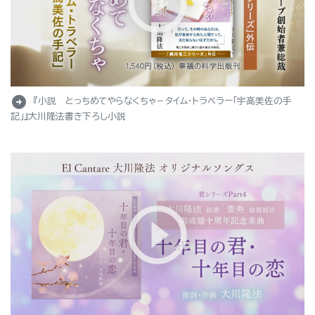
arrow_circle_right
『小説 とっちめてやらなくちゃ－タイム・トラベラー「宇高美佐の手
記」』大川隆法書き下ろし小説