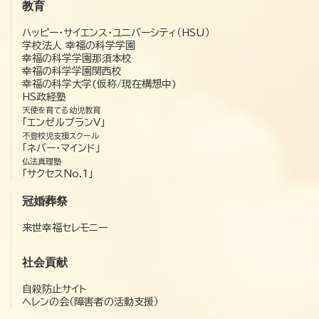
教育
ハッピー・サイエンス・ユニバーシティ（HSU）
学校法人 幸福の科学学園
幸福の科学学園那須本校
幸福の科学学園関西校
幸福の科学大学(仮称/現在構想中)
HS政経塾
天使を育てる幼児教育
「エンゼルプランV」
不登校児支援スクール
「ネバー・マインド」
仏法真理塾
「サクセスNo.1」
冠婚葬祭
来世幸福セレモニー
社会貢献
自殺防止サイト
ヘレンの会（障害者の活動支援）