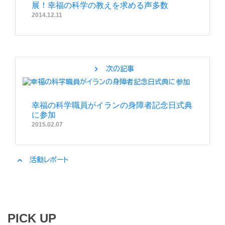
展！幸福の科学の教えを求める声多数
2014.12.11
chevron_right
次の記事
幸福の科学職員がイランの身障者記念日式典
に参加
2015.02.07
expand_less
活動レポート
PICK UP