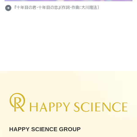
arrow_circle_right
『十年目の君・十年目の恋』（作詞・作曲：大川隆法）
HAPPY SCIENCE GROUP