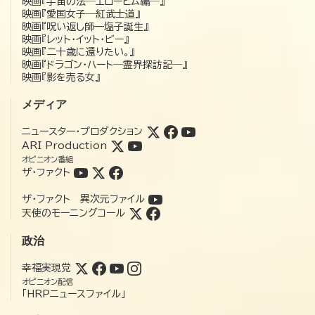
映画『宇宙の法―エローヒム編―』
映画『愛国女子―紅武士道』
映画『呪い返し師—塩子誕生』
映画『レット・イット・ビー』
映画『二十歳に還りたい。』
映画『ドラゴン・ハート―霊界探訪記―』
映画『影を売る女』
メディア
ニュースター・プロダクション
ARI Production
オピニオン番組
ザ・ファクト
ザ・ファクト 異次元ファイル
天使のモーニングコール
政治
幸福実現党
オピニオン配信
「HRPニュースファイル」