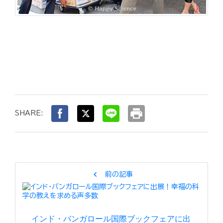
print
SHARE:
chevron_left
前の記事
インド・バンガロール国際ブックフェアに出