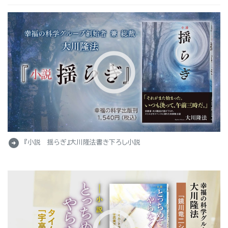
arrow_circle_right
『小説 揺らぎ』大川隆法書き下ろし小説