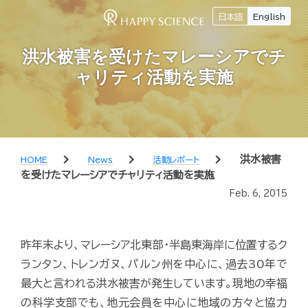
日本語
English
洪水被害を受けたマレーシアでチ
ャリティ活動を実施
chevron_right
chevron_right
chevron_right
洪水被害
HOME
News
活動レポート
を受けたマレーシアでチャリティ活動を実施
Feb. 6, 2015
昨年末より、マレーシア北東部・半島東海岸に位置するク
ランタン、トレンガヌ、パルン州を中心に、過去30年で
最大と言われる洪水被害が発生しています。現地の幸福
の科学支部でも、地元会員を中心に地域の方々と協力