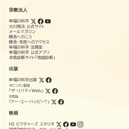
宗教法人
幸福の科学
大川隆法 公式サイト
メールマガジン
精舎へ行こう
精舎・支部へのアクセス
幸福の科学 法務室
幸福の科学 公式アプリ
本格診断サイト「地獄診断」
出版
幸福の科学出版
オピニオン配信
「ザ・リバティWeb」
女性誌
「アー・ユー・ハッピー?」
映画
HS ピクチャーズ スタジオ