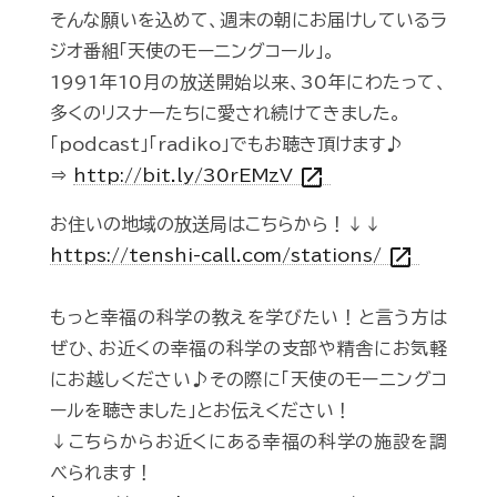
そんな願いを込めて、週末の朝にお届けしているラ
ジオ番組「天使のモーニングコール」。
1991年10月の放送開始以来、30年にわたって、
多くのリスナーたちに愛され続けてきました。
「podcast」「radiko」でもお聴き頂けます♪
open_in_new
⇒
http://bit.ly/30rEMzV
お住いの地域の放送局はこちらから！↓↓
open_in_new
https://tenshi-call.com/stations/
もっと幸福の科学の教えを学びたい！と言う方は
ぜひ、お近くの幸福の科学の支部や精舎にお気軽
にお越しください♪その際に「天使のモーニングコ
ールを聴きました」とお伝えください！
↓こちらからお近くにある幸福の科学の施設を調
べられます！