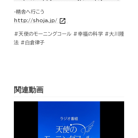
-精舎へ行こう
open_in_new
http://shoja.jp/
#天使のモーニングコール #幸福の科学 #大川隆
法 #白倉律子
関連動画