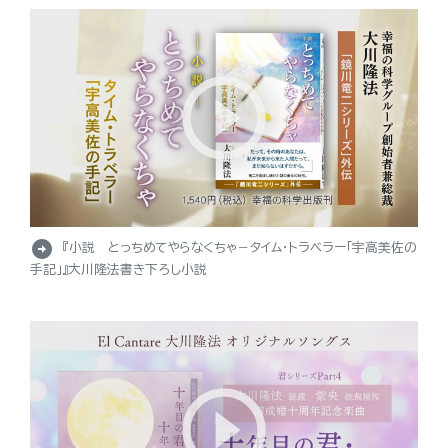
arrow_circle_right
『小説 とっちめてやらなくちゃ－タイム・トラベラー「宇高美佐の
手記」』大川隆法書き下ろし小説