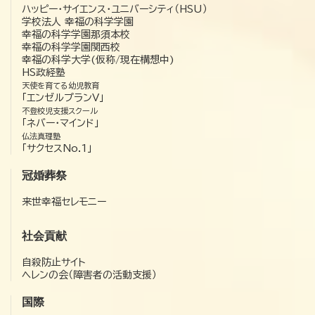
ハッピー・サイエンス・ユニバーシティ（HSU）
学校法人 幸福の科学学園
幸福の科学学園那須本校
幸福の科学学園関西校
幸福の科学大学(仮称/現在構想中)
HS政経塾
天使を育てる幼児教育
「エンゼルプランV」
不登校児支援スクール
「ネバー・マインド」
仏法真理塾
「サクセスNo.1」
冠婚葬祭
来世幸福セレモニー
社会貢献
自殺防止サイト
ヘレンの会（障害者の活動支援）
国際