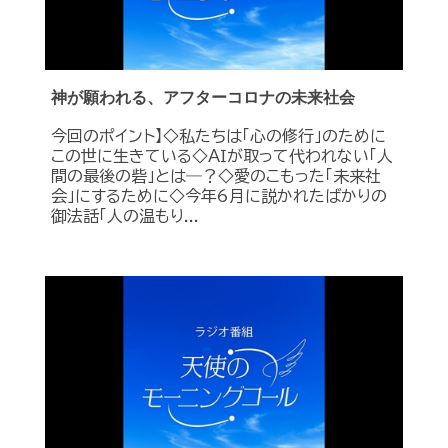
神が願われる、アフターコロナの未来社会
今回のポイント】◇私たちは「心の修行」のために
この世に生きている◇ＡＩが取って代われない「人
間の最後の砦」とは―？◇愛のこもった「未来社
会」にするために◇今年6月に説かれたばかりの
御法話「人の温もり...