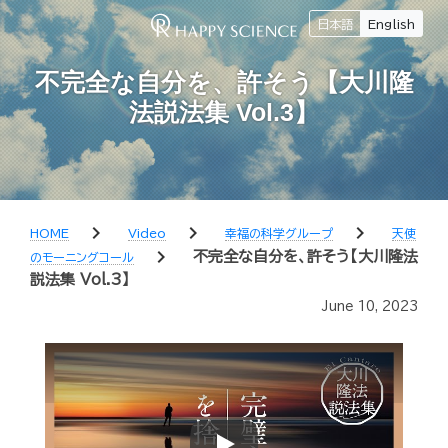
日本語
English
不完全な自分を、許そう【大川隆
法説法集 Vol.3】
chevron_right
chevron_right
chevron_right
HOME
Video
幸福の科学グループ
天使
chevron_right
不完全な自分を、許そう【大川隆法
のモーニングコール
説法集 Vol.3】
June 10, 2023