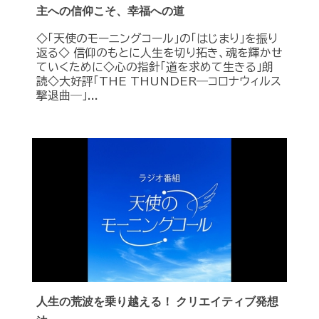
主への信仰こそ、幸福への道
◇「天使のモーニングコール」の「はじまり」を振り
返る◇ 信仰のもとに人生を切り拓き、魂を輝かせ
ていくために◇心の指針「道を求めて生きる」朗
読◇大好評「THE THUNDER―コロナウィルス
撃退曲―」...
人生の荒波を乗り越える！ クリエイティブ発想