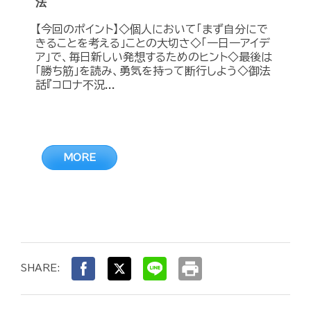
法
【今回のポイント】◇個人において「まず自分にで
きることを考える」ことの大切さ◇「一日一アイデ
ア」で、毎日新しい発想するためのヒント◇最後は
「勝ち筋」を読み、勇気を持って断行しよう◇御法
話『コロナ不況...
MORE
print
SHARE: