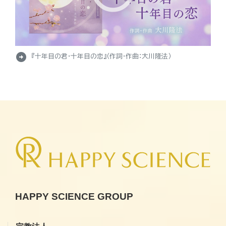
arrow_circle_right
『十年目の君・十年目の恋』（作詞・作曲：大川隆法）
HAPPY SCIENCE GROUP