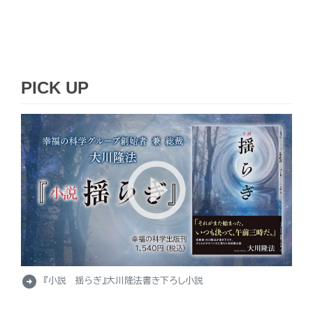
PICK UP
arrow_circle_right
『小説 揺らぎ』大川隆法書き下ろし小説