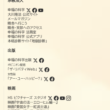
宗教法人
幸福の科学
大川隆法 公式サイト
メールマガジン
精舎へ行こう
精舎・支部へのアクセス
幸福の科学 法務室
幸福の科学 公式アプリ
本格診断サイト「地獄診断」
出版
幸福の科学出版
オピニオン配信
「ザ・リバティWeb」
女性誌
「アー・ユー・ハッピー?」
映画
HS ピクチャーズ スタジオ
映画『宇宙の法―エローヒム編―』
映画『愛国女子―紅武士道』