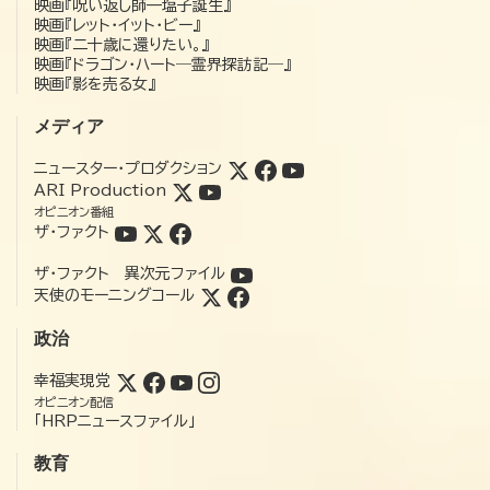
映画『呪い返し師—塩子誕生』
映画『レット・イット・ビー』
映画『二十歳に還りたい。』
映画『ドラゴン・ハート―霊界探訪記―』
映画『影を売る女』
メディア
ニュースター・プロダクション
ARI Production
オピニオン番組
ザ・ファクト
ザ・ファクト 異次元ファイル
天使のモーニングコール
政治
幸福実現党
オピニオン配信
「HRPニュースファイル」
教育