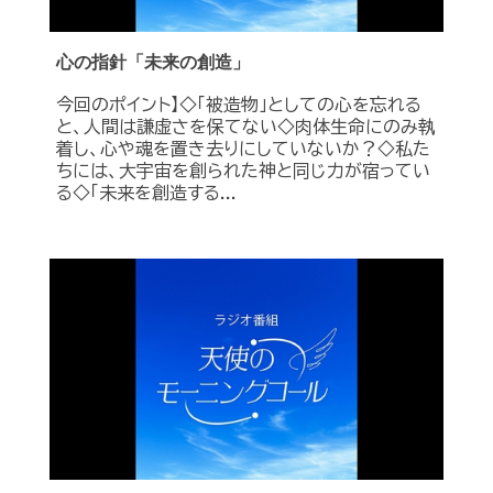
心の指針「未来の創造」
今回のポイント】◇「被造物」としての心を忘れる
と、人間は謙虚さを保てない◇肉体生命にのみ執
着し、心や魂を置き去りにしていないか？◇私た
ちには、大宇宙を創られた神と同じ力が宿ってい
る◇「未来を創造する...