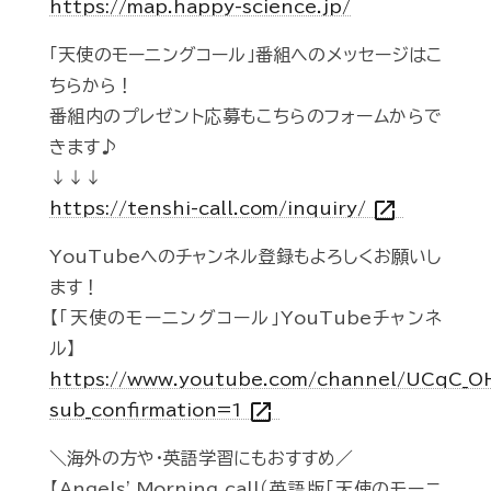
https://map.happy-science.jp/
「天使のモーニングコール」番組へのメッセージはこ
ちらから！
番組内のプレゼント応募もこちらのフォームからで
きます♪
↓↓↓
open_in_new
https://tenshi-call.com/inquiry/
YouTubeへのチャンネル登録もよろしくお願いし
ます！
【「天使のモーニングコール」YouTubeチャンネ
ル】
https://www.youtube.com/channel/UCqC_
open_in_new
sub_confirmation=1
＼海外の方や・英語学習にもおすすめ／
【Angels' Morning call（英語版「天使のモーニ