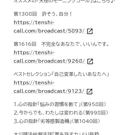
オススメの「天使のモーニングコール」はこちら♪
第1308回 許そう、自分！
https://tenshi-
open_in_new
call.com/broadcast/5893/
第1616回 不完全なあなたで、いいんです。
https://tenshi-
open_in_new
call.com/broadcast/9268/
ベストセレクション「自己変革したいあなたへ」
https://tenshi-
open_in_new
call.com/broadcast/9123/
１.心の指針「悩みの習慣を断て」（第958回）
２.今からでも、わたしは変われる（第998回）
３.心の指針「劣等感製造機」（第1040回）
大川隆法総裁法話「罪を許す力」より抜粋