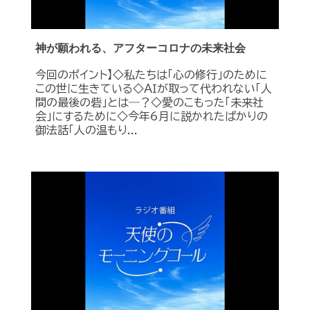
神が願われる、アフターコロナの未来社会
今回のポイント】◇私たちは「心の修行」のために
この世に生きている◇ＡＩが取って代われない「人
間の最後の砦」とは―？◇愛のこもった「未来社
会」にするために◇今年6月に説かれたばかりの
御法話「人の温もり...