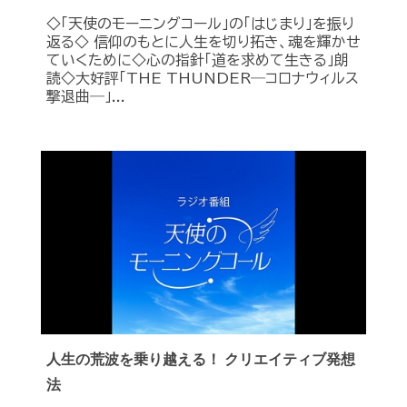
◇「天使のモーニングコール」の「はじまり」を振り
返る◇ 信仰のもとに人生を切り拓き、魂を輝かせ
ていくために◇心の指針「道を求めて生きる」朗
読◇大好評「THE THUNDER―コロナウィルス
撃退曲―」...
人生の荒波を乗り越える！ クリエイティブ発想
法