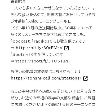
番組紹介
一人でも多くの方に幸せになっていただきたい―。
そんな願いを込めて、週末の朝にお届けしているラ
ジオ番組「天使のモーニングコール」。
1991年10月の放送開始以来、30年にわたって、
多くのリスナーたちに愛され続けてきました。
「podcast」「radiko」でもお聴き頂けます♪
open_in_new
⇒
http://bit.ly/30rEMzV
「Spotify」でも配信しています！
⇒https://spoti.fi/3TO51ug
お住いの地域の放送局はこちらから！↓↓
open_in_new
https://tenshi-call.com/stations/
もっと幸福の科学の教えを学びたい！と言う方は
ぜひ、お近くの幸福の科学の支部や精舎にお気軽
にお越しください♪その際に「天使のモーニングコ