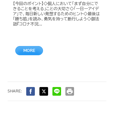
【今回のポイント】◇個人において「まず自分にで
きることを考える」ことの大切さ◇「一日一アイデ
ア」で、毎日新しい発想するためのヒント◇最後は
「勝ち筋」を読み、勇気を持って断行しよう◇御法
話『コロナ不況...
MORE
print
SHARE: