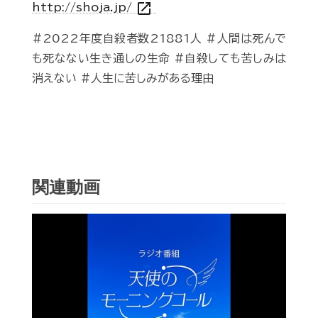
open_in_new
http://shoja.jp/
#2022年度自殺者数21881人 #人間は死んで
も死なない生き通しの生命 #自殺しても苦しみは
消えない #人生に苦しみがある理由
関連動画