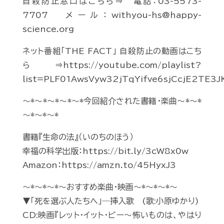
自殺防止窓口はこちら⇒ 電話：03-5573-
7707 メール：withyou-hs@happy-
science.org
ネット番組「THE FACT」 自殺防止の動画はこち
ら⇒https://youtube.com/playlist?
list=PLF01AwsVyw32jTqYifve6sjCcjE2TE3J
～*～*～*～*～*今回紹介された書籍・楽曲～*～*
～*～*～*
書籍『生命の法』（いのちのほう）
幸福の科学出版：https://bit.ly/3cW8x0w
Amazon：https://amzn.to/45HyxJ3
～*～*～*～おすすめ楽曲・映画～*～*～*～
▼「死を選ぶ人たちへ」―挿入歌 (歌:小原ゆかり)
CD:映画『レット・イット・ビー～怖いものは、やはり