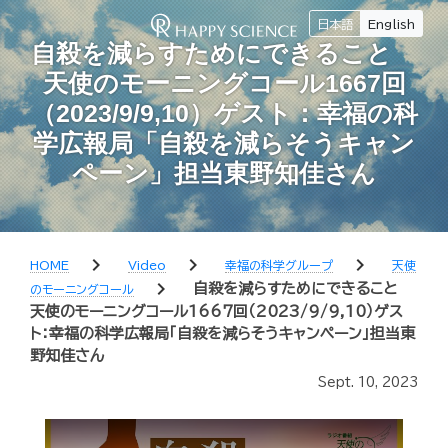
日本語
English
自殺を減らすためにできること
天使のモーニングコール1667回
（2023/9/9,10）ゲスト：幸福の科
学広報局「自殺を減らそうキャン
ペーン」担当東野知佳さん
chevron_right
chevron_right
chevron_right
HOME
Video
幸福の科学グループ
天使
chevron_right
自殺を減らすためにできること
のモーニングコール
天使のモーニングコール1667回（2023/9/9,10）ゲス
ト：幸福の科学広報局「自殺を減らそうキャンペーン」担当東
野知佳さん
Sept. 10, 2023