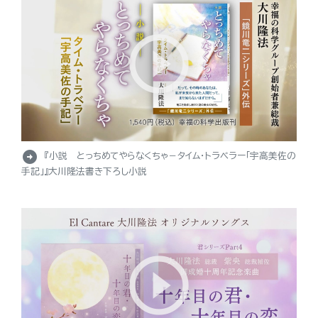
arrow_circle_right
『小説 とっちめてやらなくちゃ－タイム・トラベラー「宇高美佐の
手記」』大川隆法書き下ろし小説