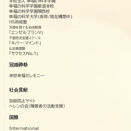
学校法人 幸福の科学学園
幸福の科学学園那須本校
幸福の科学学園関西校
幸福の科学大学(仮称/現在構想中)
HS政経塾
天使を育てる幼児教育
「エンゼルプランV」
不登校児支援スクール
「ネバー・マインド」
仏法真理塾
「サクセスNo.1」
冠婚葬祭
来世幸福セレモニー
社会貢献
自殺防止サイト
ヘレンの会（障害者の活動支援）
国際
International