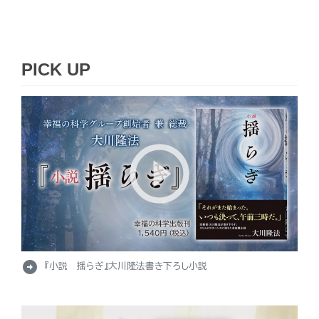
PICK UP
arrow_circle_right
『小説 揺らぎ』大川隆法書き下ろし小説