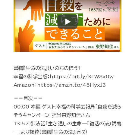
Play
書籍『生命の法』(いのちのほう）
幸福の科学出版：https://bit.ly/3cW8x0w
Amazon：https://amzn.to/45HyxJ3
＝＝目次＝＝
00:00 本編 ゲスト:幸福の科学広報局「自殺を減ら
そうキャンペーン」担当東野知佳さん
13:52 御法話「生き通しの生命―『復活の法』講義
―」より抜粋（書籍『生命の法』所収）