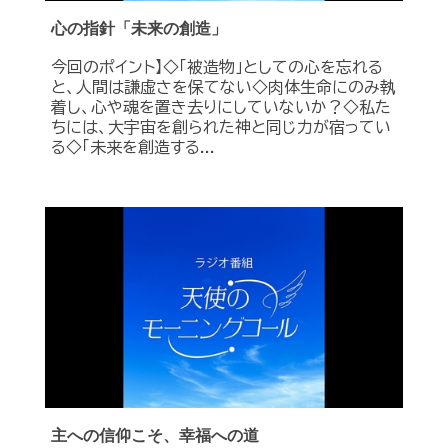
心の指針「未来の創造」
今回のポイント】◇「被造物」としての心を忘れる
と、人間は謙虚さを保てない◇肉体生命にのみ執
着し、心や魂を置き去りにしていないか？◇私た
ちには、大宇宙を創られた神と同じ力が宿ってい
る◇「未来を創造する...
主への信仰こそ、幸福への道