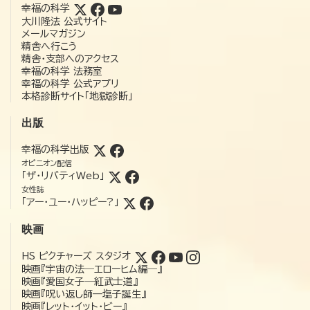
幸福の科学
大川隆法 公式サイト
メールマガジン
精舎へ行こう
精舎・支部へのアクセス
幸福の科学 法務室
幸福の科学 公式アプリ
本格診断サイト「地獄診断」
出版
幸福の科学出版
オピニオン配信
「ザ・リバティWeb」
女性誌
「アー・ユー・ハッピー?」
映画
HS ピクチャーズ スタジオ
映画『宇宙の法―エローヒム編―』
映画『愛国女子―紅武士道』
映画『呪い返し師—塩子誕生』
映画『レット・イット・ビー』