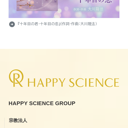
arrow_circle_right
『十年目の君・十年目の恋』（作詞・作曲：大川隆法）
HAPPY SCIENCE GROUP
宗教法人