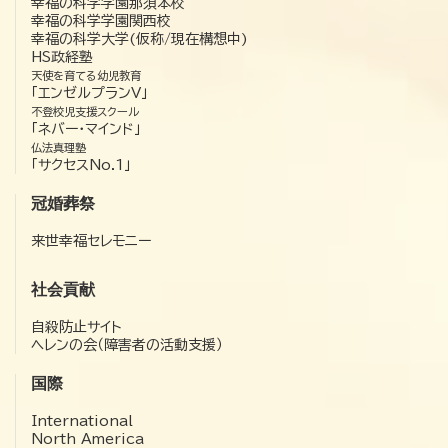
幸福の科学学園那須本校
幸福の科学学園関西校
幸福の科学大学(仮称/現在構想中)
HS政経塾
天使を育てる幼児教育
「エンゼルプランV」
不登校児支援スクール
「ネバー・マインド」
仏法真理塾
「サクセスNo.1」
冠婚葬祭
来世幸福セレモニー
社会貢献
自殺防止サイト
ヘレンの会（障害者の活動支援）
国際
International
North America