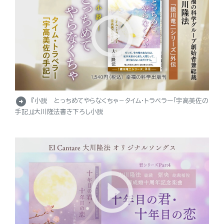
arrow_circle_right
『小説 とっちめてやらなくちゃ－タイム・トラベラー「宇高美佐の
手記」』大川隆法書き下ろし小説