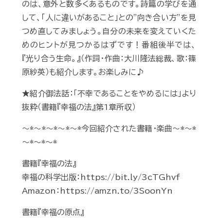
のは、意外と数多くあるものです。詩篇の学びを通
して、「人に違いがあること」との”向き合い方”を見
つめ直してみましょう。自分の未来を変えていくた
めのヒントが見つかるはずです！番組後半では、
『光り合う生命。』（作詞・作曲：大川隆法総裁、歌：篠
原紗英）も紹介します。お楽しみに♪
★紹介御法話：「不幸であることをやめるには」より
抜粋（書籍『幸福の法』第1章所収）
～*～*～*～*～*今回紹介された書籍・楽曲～*～*
～*～*～*
書籍『幸福の法』
幸福の科学出版：https://bit.ly/3cTGhvf
Amazon：https://amzn.to/3SoonYn
書籍『幸福の原点』