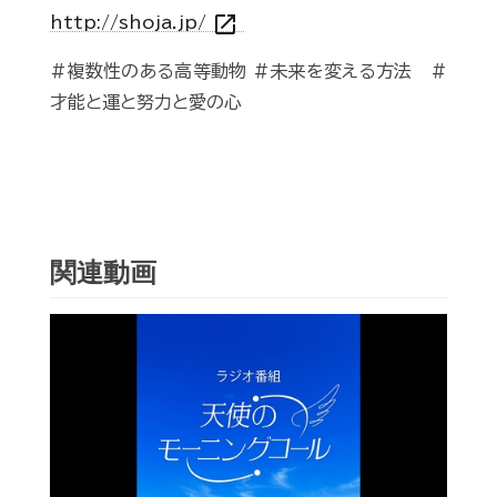
open_in_new
http://shoja.jp/
#複数性のある高等動物 #未来を変える方法 #
才能と運と努力と愛の心
関連動画