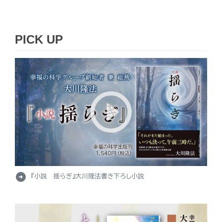
PICK UP
arrow_circle_right
『小説 揺らぎ』大川隆法書き下ろし小説