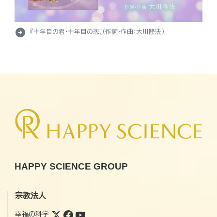
arrow_circle_right
『十年目の君・十年目の恋』（作詞・作曲：大川隆法）
HAPPY SCIENCE GROUP
宗教法人
幸福の科学