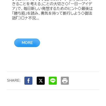
きることを考える」ことの大切さ◇「一日一アイデ
ア」で、毎日新しい発想するためのヒント◇最後は
「勝ち筋」を読み、勇気を持って断行しよう◇御法
話『コロナ不況...
MORE
print
SHARE: