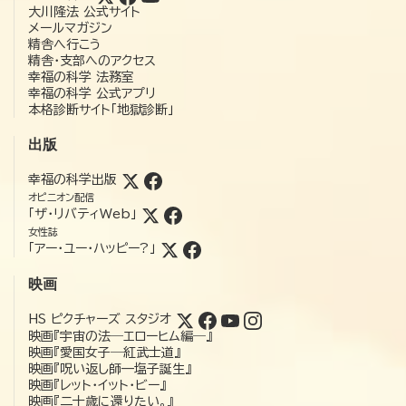
大川隆法 公式サイト
メールマガジン
精舎へ行こう
精舎・支部へのアクセス
幸福の科学 法務室
幸福の科学 公式アプリ
本格診断サイト「地獄診断」
出版
幸福の科学出版
オピニオン配信
「ザ・リバティWeb」
女性誌
「アー・ユー・ハッピー?」
映画
HS ピクチャーズ スタジオ
映画『宇宙の法―エローヒム編―』
映画『愛国女子―紅武士道』
映画『呪い返し師—塩子誕生』
映画『レット・イット・ビー』
映画『二十歳に還りたい。』