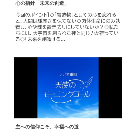
心の指針「未来の創造」
今回のポイント】◇「被造物」としての心を忘れる
と、人間は謙虚さを保てない◇肉体生命にのみ執
着し、心や魂を置き去りにしていないか？◇私た
ちには、大宇宙を創られた神と同じ力が宿ってい
る◇「未来を創造する...
主への信仰こそ、幸福への道