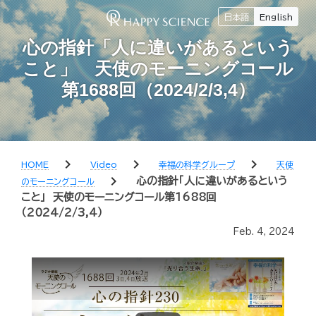
日本語
English
心の指針「人に違いがあるという
こと」 天使のモーニングコール
第1688回（2024/2/3,4）
chevron_right
chevron_right
chevron_right
HOME
Video
幸福の科学グループ
天使
chevron_right
心の指針「人に違いがあるという
のモーニングコール
こと」 天使のモーニングコール第1688回
（2024/2/3,4）
Feb. 4, 2024