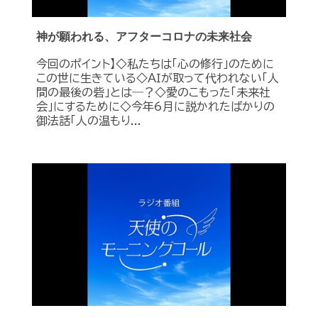
神が願われる、アフターコロナの未来社会
今回のポイント】◇私たちは「心の修行」のために
この世に生きている◇ＡＩが取って代われない「人
間の最後の砦」とは―？◇愛のこもった「未来社
会」にするために◇今年6月に説かれたばかりの
御法話「人の温もり...