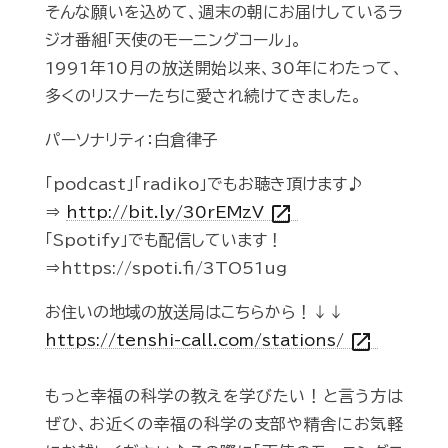
そんな願いを込めて、週末の朝にお届けしているラ
ジオ番組「天使のモーニングコール」。
1991年10月の放送開始以来、30年にわたって、
多くのリスナーたちに愛され続けてきました。
パーソナリティ：白倉律子
「podcast」「radiko」でもお聴き頂けます♪
open_in_new
⇒
http://bit.ly/30rEMzV
「Spotify」でも配信しています！
⇒https://spoti.fi/3TO51ug
お住いの地域の放送局はこちらから！↓↓
open_in_new
https://tenshi-call.com/stations/
もっと幸福の科学の教えを学びたい！と言う方は
ぜひ、お近くの幸福の科学の支部や精舎にお気軽