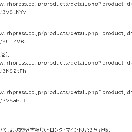
rhpress.co.jp/products/detail.php?product_id
o/3V8LKYy
rhpress.co.jp/products/detail.php?product_id
o/3ULZVBz
巻）』
rhpress.co.jp/products/detail.php?product_i
o/3K82tFh
rhpress.co.jp/products/detail.php?product_i
o/3V8aRdT
いて」より抜粋（書籍『ストロング・マインド』第3章 所収）