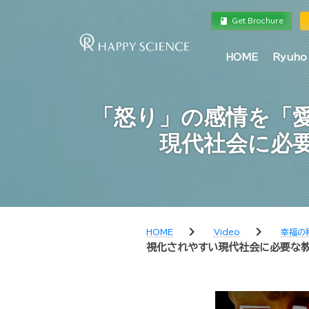
book
a
Get Brochure
HOME
Ryuho
「怒り」の感情を「
現代社会に必要
chevron_right
chevron_right
HOME
Video
幸福の
視化されやすい現代社会に必要な教え―