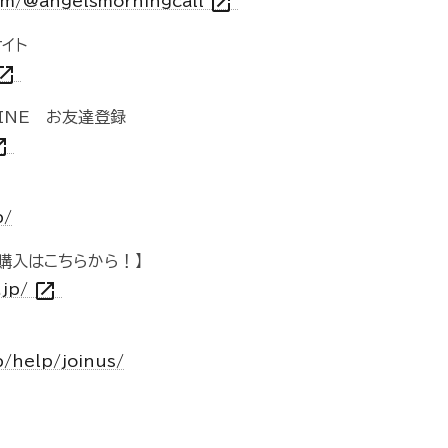
open_in_new
om/@angelsmorningcall
イト
n_in_new
INE お友達登録
n_new
p/
購入はこちらから！】
open_in_new
.jp/
p/help/joinus/