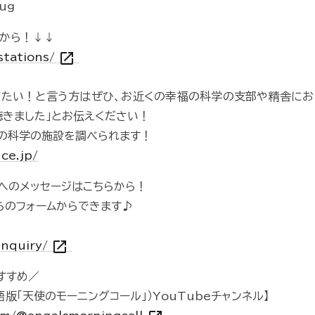
1ug
から！↓↓
open_in_new
/stations/
びたい！と言う方はぜひ、お近くの幸福の科学の支部や精舎にお
聴きました」とお伝えください！
の科学の施設を調べられます！
ce.jp/
組へのメッセージはこちらから！
らのフォームからできます♪
open_in_new
inquiry/
すすめ／
ll（英語版「天使のモーニングコール」）YouTubeチャンネル】