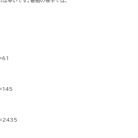
れば幸いです。番組の後半では、
=61
=145
d=2435