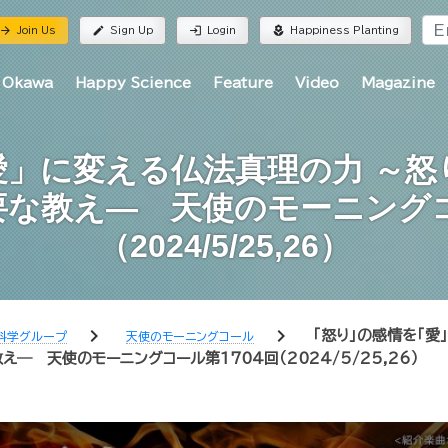
rrow_forward
edit
login
local_florist
Join Us
Sign Up
Login
Happiness Planting
 Okawa
Happy Science
Feature
Video
Magazine
愛」に変える仏法真理の力 ～怒
な教え― 天使のモーニングコ
（2024/5/25,26）
chevron_right
chevron_right
「怒り」の感情を「愛
科学グループ
天使のモーニングコール
 天使のモーニングコール第1704回（2024/5/25,26）