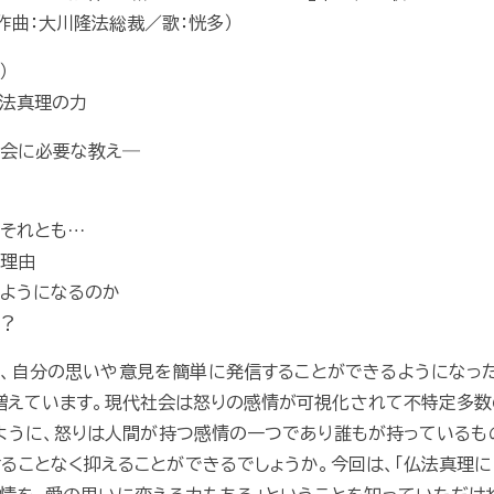
詞・作曲：大川隆法総裁／歌：恍多）
）
仏法真理の力
社会に必要な教え―
？それとも…
る理由
ようになるのか
？
て、自分の思いや意見を簡単に発信することができるようになっ
増えています。現代社会は怒りの感情が可視化されて不特定多
ように、怒りは人間が持つ感情の一つであり誰もが持っているも
ることなく抑えることができるでしょうか。今回は、「仏法真理に