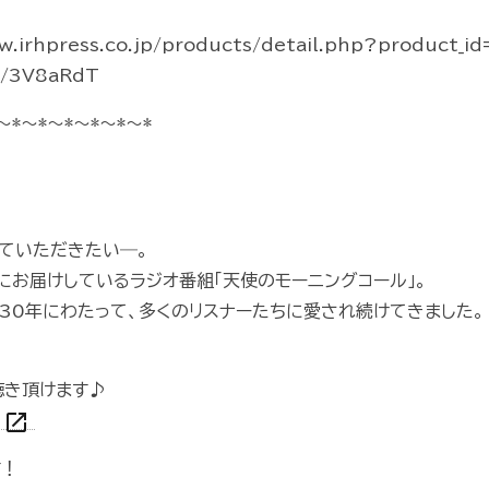
rhpress.co.jp/products/detail.php?product_i
o/3V8aRdT
～*～*～*～*～*～*
ていただきたい―。
にお届けしているラジオ番組「天使のモーニングコール」。
、30年にわたって、多くのリスナーたちに愛され続けてきました。
もお聴き頂けます♪
open_in_new
V
す！