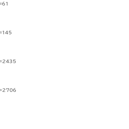
=61
=145
d=2435
d=2706