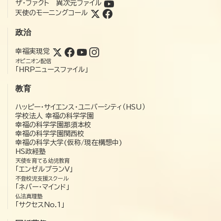
ザ・ファクト 異次元ファイル
天使のモーニングコール
政治
幸福実現党
オピニオン配信
「HRPニュースファイル」
教育
ハッピー・サイエンス・ユニバーシティ（HSU）
学校法人 幸福の科学学園
幸福の科学学園那須本校
幸福の科学学園関西校
幸福の科学大学(仮称/現在構想中)
HS政経塾
天使を育てる幼児教育
「エンゼルプランV」
不登校児支援スクール
「ネバー・マインド」
仏法真理塾
「サクセスNo.1」