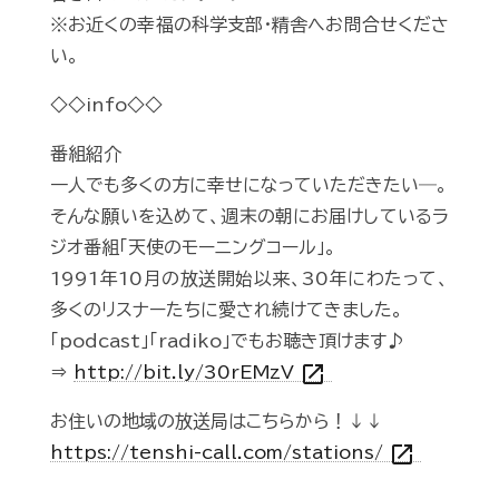
※お近くの幸福の科学支部・精舎へお問合せくださ
い。
◇◇info◇◇
番組紹介
一人でも多くの方に幸せになっていただきたい―。
そんな願いを込めて、週末の朝にお届けしているラ
ジオ番組「天使のモーニングコール」。
1991年10月の放送開始以来、30年にわたって、
多くのリスナーたちに愛され続けてきました。
「podcast」「radiko」でもお聴き頂けます♪
open_in_new
⇒
http://bit.ly/30rEMzV
お住いの地域の放送局はこちらから！↓↓
open_in_new
https://tenshi-call.com/stations/