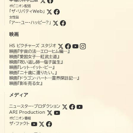
幸福の科学出版
オピニオン配信
「ザ・リバティWeb」
女性誌
「アー・ユー・ハッピー?」
映画
HS ピクチャーズ スタジオ
映画『宇宙の法―エローヒム編―』
映画『愛国女子―紅武士道』
映画『呪い返し師—塩子誕生』
映画『レット・イット・ビー』
映画『二十歳に還りたい。』
映画『ドラゴン・ハート―霊界探訪記―』
映画『影を売る女』
メディア
ニュースター・プロダクション
ARI Production
オピニオン番組
ザ・ファクト