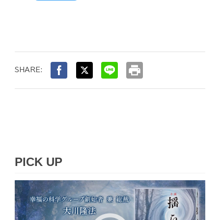
print
SHARE:
PICK UP