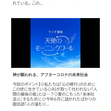
れている。 この...
神が願われる、アフターコロナの未来社会
今回のポイント】◇私たちは「心の修行」のために
この世に生きている◇ＡＩが取って代われない「人
間の最後の砦」とは―？◇愛のこもった「未来社
会」にするために◇今年6月に説かれたばかりの
御法話「人の温もり...