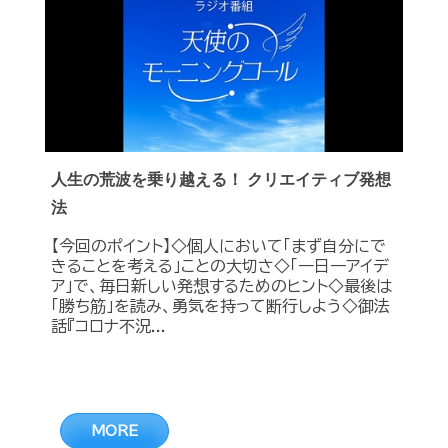
人生の荒波を乗り越える！ クリエイティブ発想
法
【今回のポイント】◇個人において「まず自分にで
きることを考える」ことの大切さ◇「一日一アイデ
ア」で、毎日新しい発想するためのヒント◇最後は
「勝ち筋」を読み、勇気を持って断行しよう◇御法
話『コロナ不況...
MORE