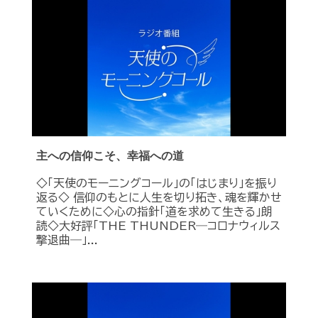
主への信仰こそ、幸福への道
◇「天使のモーニングコール」の「はじまり」を振り
返る◇ 信仰のもとに人生を切り拓き、魂を輝かせ
ていくために◇心の指針「道を求めて生きる」朗
読◇大好評「THE THUNDER―コロナウィルス
撃退曲―」...