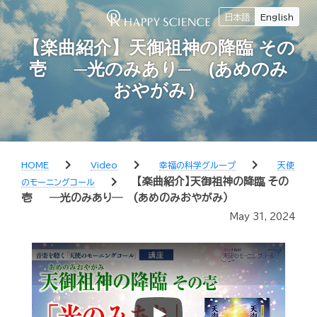
日本語
English
【楽曲紹介】天御祖神の降臨 その
壱 ─光のみあり─ (あめのみ
おやがみ）
chevron_right
chevron_right
chevron_right
HOME
Video
幸福の科学グループ
天使
chevron_right
【楽曲紹介】天御祖神の降臨 その
のモーニングコール
壱 ─光のみあり─ (あめのみおやがみ）
May 31, 2024