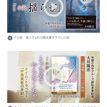
arrow_circle_right
『小説 揺らぎ』大川隆法書き下ろし小説