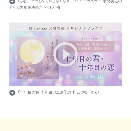
arrow_circle_right
『小説 とっちめてやらなくちゃ－タイム・トラベラー「宇高美佐の
手記」』大川隆法書き下ろし小説
arrow_circle_right
『十年目の君・十年目の恋』（作詞・作曲：大川隆法）