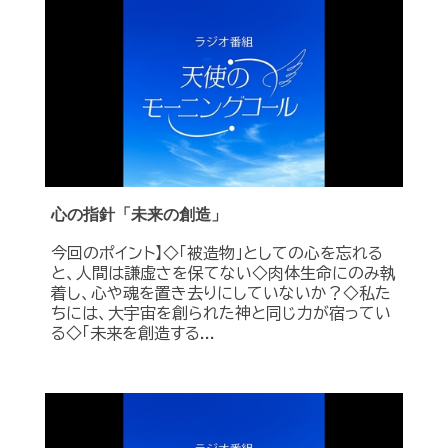
心の指針「未来の創造」
今回のポイント】◇「被造物」としての心を忘れる
と、人間は謙虚さを保てない◇肉体生命にのみ執
着し、心や魂を置き去りにしていないか？◇私た
ちには、大宇宙を創られた神と同じ力が宿ってい
る◇「未来を創造する...