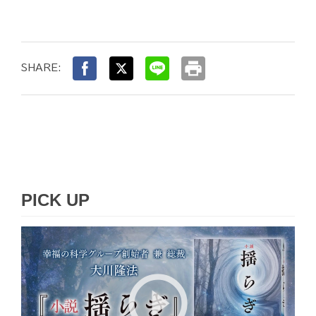
print
SHARE:
PICK UP