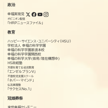
政治
幸福実現党
オピニオン配信
「HRPニュースファイル」
教育
ハッピー・サイエンス・ユニバーシティ（HSU）
学校法人 幸福の科学学園
幸福の科学学園那須本校
幸福の科学学園関西校
幸福の科学大学(仮称/現在構想中)
HS政経塾
天使を育てる幼児教育
「エンゼルプランV」
不登校児支援スクール
「ネバー・マインド」
仏法真理塾
「サクセスNo.1」
冠婚葬祭
来世幸福セレモニー