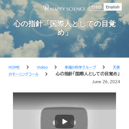
日本語
English
心の指針「国際人としての目覚
め」
chevron_right
chevron_right
chevron_right
HOME
Video
幸福の科学グループ
天使
chevron_right
心の指針「国際人としての目覚め」
のモーニングコール
June 26, 2024
Play