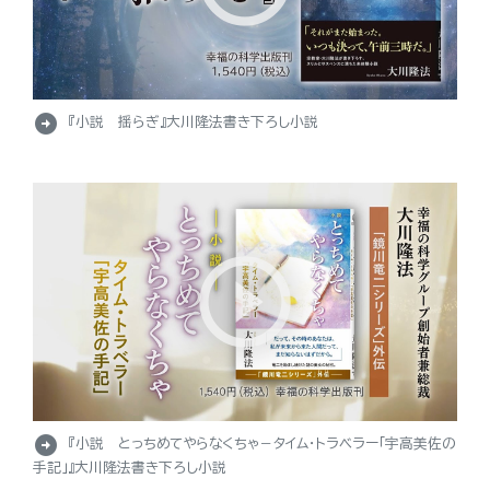
arrow_circle_right
『小説 揺らぎ』大川隆法書き下ろし小説
arrow_circle_right
『小説 とっちめてやらなくちゃ－タイム・トラベラー「宇高美佐の
手記」』大川隆法書き下ろし小説