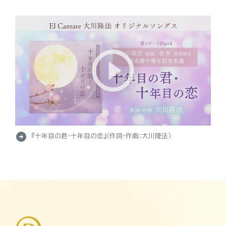
arrow_circle_right
『十年目の君・十年目の恋』（作詞・作曲：大川隆法）