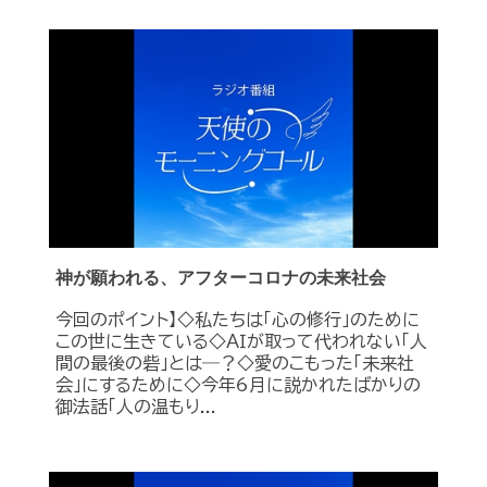
神が願われる、アフターコロナの未来社会
今回のポイント】◇私たちは「心の修行」のために
この世に生きている◇ＡＩが取って代われない「人
間の最後の砦」とは―？◇愛のこもった「未来社
会」にするために◇今年6月に説かれたばかりの
御法話「人の温もり...