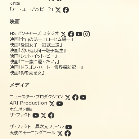
女性誌
「アー・ユー・ハッピー?」
映画
HS ピクチャーズ スタジオ
映画『宇宙の法―エローヒム編―』
映画『愛国女子―紅武士道』
映画『呪い返し師—塩子誕生』
映画『レット・イット・ビー』
映画『二十歳に還りたい。』
映画『ドラゴン・ハート―霊界探訪記―』
映画『影を売る女』
メディア
ニュースター・プロダクション
ARI Production
オピニオン番組
ザ・ファクト
ザ・ファクト 異次元ファイル
天使のモーニングコール