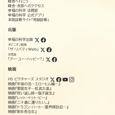
精舎へ行こう
精舎・支部へのアクセス
幸福の科学 法務室
幸福の科学 公式アプリ
本格診断サイト「地獄診断」
出版
幸福の科学出版
オピニオン配信
「ザ・リバティWeb」
女性誌
「アー・ユー・ハッピー?」
映画
HS ピクチャーズ スタジオ
映画『宇宙の法―エローヒム編―』
映画『愛国女子―紅武士道』
映画『呪い返し師—塩子誕生』
映画『レット・イット・ビー』
映画『二十歳に還りたい。』
映画『ドラゴン・ハート―霊界探訪記―』
映画『影を売る女』