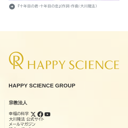
arrow_circle_right
『十年目の君・十年目の恋』（作詞・作曲：大川隆法）
HAPPY SCIENCE GROUP
宗教法人
幸福の科学
大川隆法 公式サイト
メールマガジン