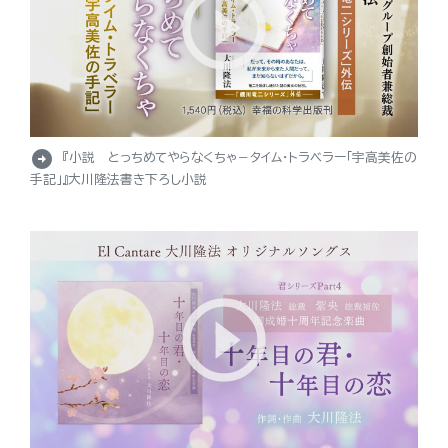
arrow_circle_right
『小説 とっちめてやらなくちゃ－タイム・トラベラー「宇高美佐の
手記」』大川隆法書き下ろし小説