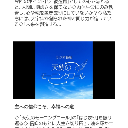
今回のポイント】◇「被造物」としての心を忘れる
と、人間は謙虚さを保てない◇肉体生命にのみ執
着し、心や魂を置き去りにしていないか？◇私た
ちには、大宇宙を創られた神と同じ力が宿ってい
る◇「未来を創造する...
主への信仰こそ、幸福への道
◇「天使のモーニングコール」の「はじまり」を振り
返る◇ 信仰のもとに人生を切り拓き、魂を輝かせ