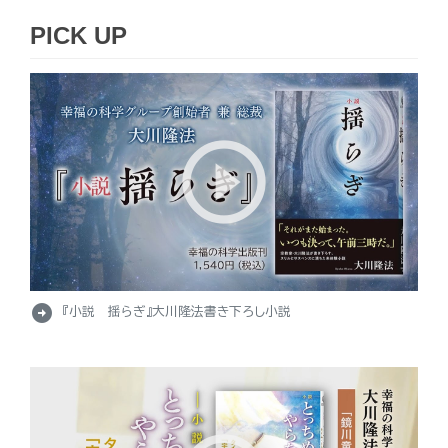
PICK UP
arrow_circle_right
『小説 揺らぎ』大川隆法書き下ろし小説