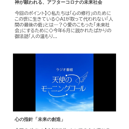
神が願われる、アフターコロナの未来社会
今回のポイント】◇私たちは「心の修行」のために
この世に生きている◇ＡＩが取って代われない「人
間の最後の砦」とは―？◇愛のこもった「未来社
会」にするために◇今年6月に説かれたばかりの
御法話「人の温もり...
心の指針「未来の創造」