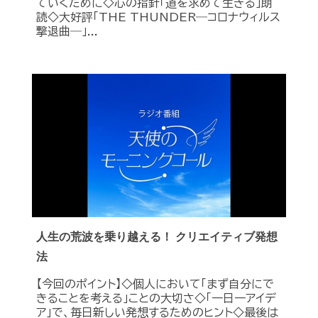
ていくために◇心の指針「道を求めて生きる」朗
読◇大好評「THE THUNDER―コロナウィルス
撃退曲―」...
人生の荒波を乗り越える！ クリエイティブ発想
法
【今回のポイント】◇個人において「まず自分にで
きることを考える」ことの大切さ◇「一日一アイデ
ア」で、毎日新しい発想するためのヒント◇最後は