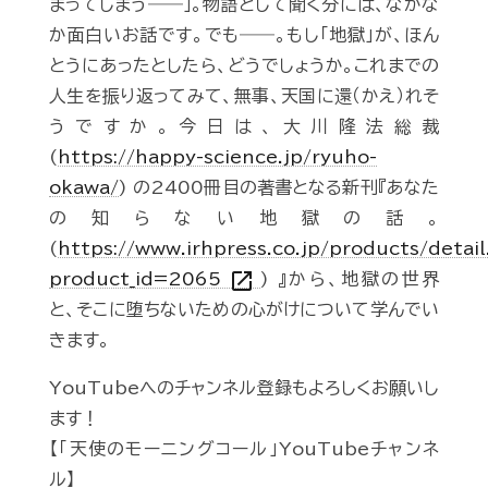
まってしまう――」。物語として聞く分には、なかな
か面白いお話です。でも――。もし「地獄」が、ほん
とうにあったとしたら、どうでしょうか。これまでの
人生を振り返ってみて、無事、天国に還（かえ）れそ
うですか。今日は、大川隆法総裁
(
https://happy-science.jp/ryuho-
okawa/
) の2400冊目の著書となる新刊『あなた
の知らない地獄の話。
(
https://www.irhpress.co.jp/products/detai
open_in_new
product_id=2065
) 』から、地獄の世界
と、そこに堕ちないための心がけについて学んでい
きます。
YouTubeへのチャンネル登録もよろしくお願いし
ます！
【「天使のモーニングコール」YouTubeチャンネ
ル】