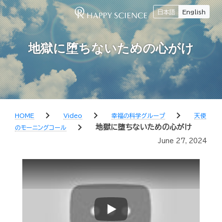
日本語
English
地獄に堕ちないための心がけ
chevron_right
chevron_right
chevron_right
HOME
Video
幸福の科学グループ
天使
chevron_right
地獄に堕ちないための心がけ
のモーニングコール
June 27, 2024
Play