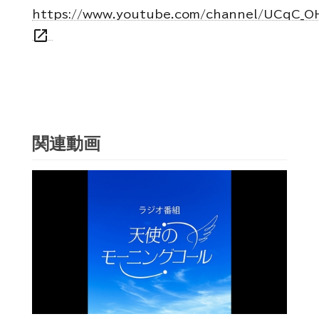
https://www.youtube.com/channel/UCqC_
open_in_new
関連動画