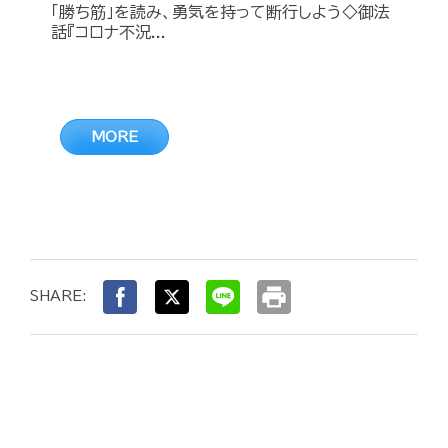
「勝ち筋」を読み、勇気を持って断行しよう◇御法
話『コロナ不況...
MORE
print
SHARE: