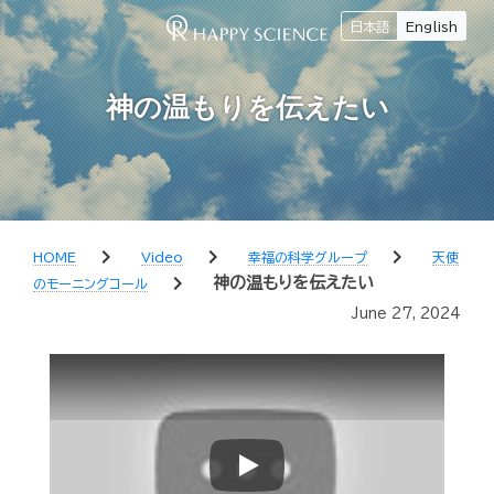
日本語
English
神の温もりを伝えたい
chevron_right
chevron_right
chevron_right
HOME
Video
幸福の科学グループ
天使
chevron_right
神の温もりを伝えたい
のモーニングコール
June 27, 2024
Play