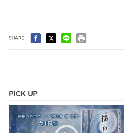
print
SHARE:
PICK UP