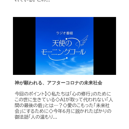
神が願われる、アフターコロナの未来社会
今回のポイント】◇私たちは「心の修行」のために
この世に生きている◇ＡＩが取って代われない「人
間の最後の砦」とは―？◇愛のこもった「未来社
会」にするために◇今年6月に説かれたばかりの
御法話「人の温もり...