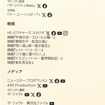
オピニオン配信
「ザ・リバティWeb」
女性誌
「アー・ユー・ハッピー?」
映画
HS ピクチャーズ スタジオ
映画『宇宙の法―エローヒム編―』
映画『愛国女子―紅武士道』
映画『呪い返し師—塩子誕生』
映画『レット・イット・ビー』
映画『二十歳に還りたい。』
映画『ドラゴン・ハート―霊界探訪記―』
映画『影を売る女』
メディア
ニュースター・プロダクション
ARI Production
オピニオン番組
ザ・ファクト
ザ・ファクト 異次元ファイル