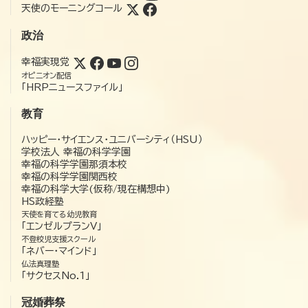
天使のモーニングコール
政治
幸福実現党
オピニオン配信
「HRPニュースファイル」
教育
ハッピー・サイエンス・ユニバーシティ（HSU）
学校法人 幸福の科学学園
幸福の科学学園那須本校
幸福の科学学園関西校
幸福の科学大学(仮称/現在構想中)
HS政経塾
天使を育てる幼児教育
「エンゼルプランV」
不登校児支援スクール
「ネバー・マインド」
仏法真理塾
「サクセスNo.1」
冠婚葬祭