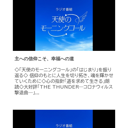
主への信仰こそ、幸福への道
◇「天使のモーニングコール」の「はじまり」を振り
返る◇ 信仰のもとに人生を切り拓き、魂を輝かせ
ていくために◇心の指針「道を求めて生きる」朗
読◇大好評「THE THUNDER―コロナウィルス
撃退曲―」...