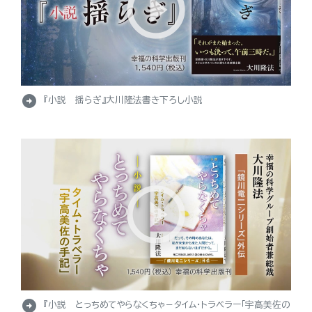
arrow_circle_right
『小説 揺らぎ』大川隆法書き下ろし小説
arrow_circle_right
『小説 とっちめてやらなくちゃ－タイム・トラベラー「宇高美佐の