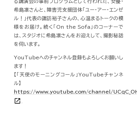
る講演会の事前プログラムとして行われた、女優・
希島凛さんと、障害児支援団体「ユー・アー・エンゼ
ル！」代表の諏訪裕子さんの、心温まるトークの模
様をお届け。続く「On the Sofa」のコーナーで
は、スタジオに希島凛さんをお迎えして、撮影秘話
を伺います。
YouTubeへのチャンネル登録もよろしくお願いし
ます！
【「天使のモーニングコール」YouTubeチャンネ
ル】
https://www.youtube.com/channel/UCqC_
open_in_new