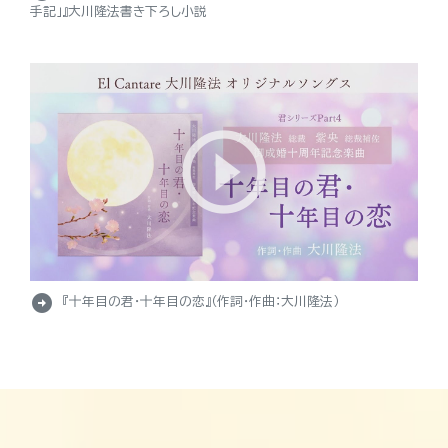
手記」』大川隆法書き下ろし小説
arrow_circle_right
『十年目の君・十年目の恋』（作詞・作曲：大川隆法）