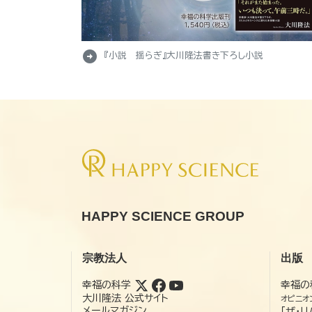
arrow_circle_right
『小説 揺らぎ』大川隆法書き下ろし小説
HAPPY SCIENCE GROUP
宗教法人
出版
幸福の科学
幸福の
大川隆法 公式サイト
オピニオ
メールマガジン
「ザ・リ