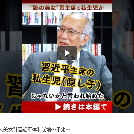
Play
人美女”】習近平体制崩壊の予兆―