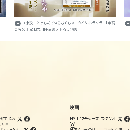
arrow_circle_right
arrow_circle_r
『小説 とっちめてやらなくちゃ－タイム・トラベラー「宇高
美佐の手記」』大川隆法書き下ろし小説
映画
科学出版
HS ピクチャーズ スタジオ
ン配信
バティWeb」
映画『宇宙の法―エローヒム編―』