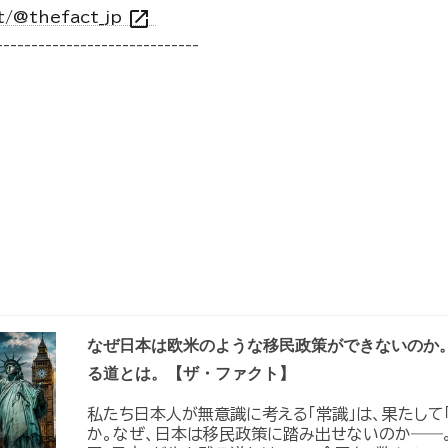
open_in_new
t/@thefact_jp
-----------------------------
なぜ日本は欧米のような移民政策ができないのか
る道とは。【ザ・ファクト】
私たち日本人が無意識に考える「常識」は、果たして
か。なぜ、日本は移民政策に踏み出せないのか――