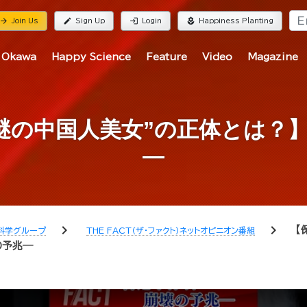
rrow_forward
edit
login
local_florist
Join Us
Sign Up
Login
Happiness Planting
 Okawa
Happy Science
Feature
Video
Magazine
“謎の中国人美女”の正体とは？
―
chevron_right
chevron_right
【
科学グループ
THE FACT（ザ・ファクト）ネットオピニオン番組
の予兆―