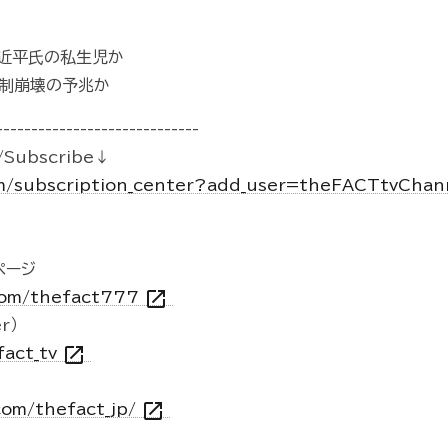
近平氏の私生児か
制崩壊の予兆か
-----------------------------
Subscribe↓
m/subscription_center?add_user=theFACTtvCha
kページ
open_in_new
.com/thefact777
r）
open_in_new
fact_tv
open_in_new
com/thefact_jp/