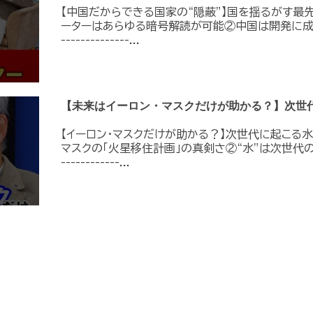
【中国だからできる国家の“隠蔽”】国を揺るがす最先
ーターはあらゆる暗号解読が可能②中国は開発に成功して
--------------...
【未来はイーロン・マスクだけが助かる？】次世
【イーロン・マスクだけが助かる？】次世代に起こる水の
マスクの「火星移住計画」の真剣さ②“水”は次世代のイン
------------...