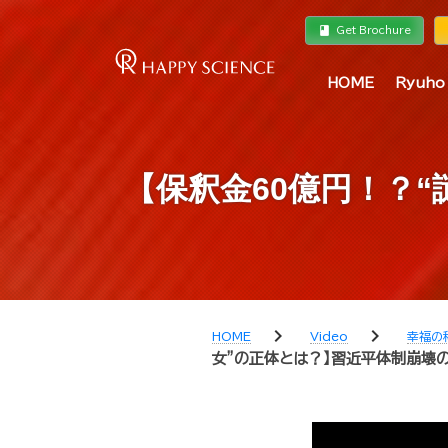
book
a
Get Brochure
HOME
Ryuho
【保釈金60億円！？
chevron_right
chevron_right
HOME
Video
幸福の
女”の正体とは？】習近平体制崩壊