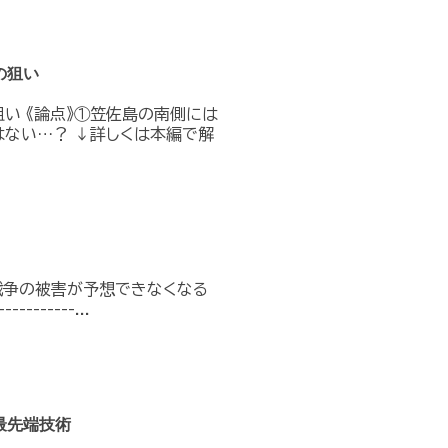
の狙い
い 《論点》①笠佐島の南側には
はない…？ ↓詳しくは本編で解
戦争の被害が予想できなくなる
----------...
最先端技術