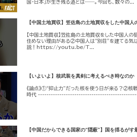
国・日本」が生き残る道とは――。今回も、数々の...
【中国土地買収】笠佐島の土地買収をした中国人
【中国土地買収】笠佐島の土地買収をした中国人の狙
住めない理由がある②中国人は“別荘”を建てる気
説！https://youtu.be/T...
【いよいよ】核武装を真剣に考えるべき時なのか
《論点》①“抑止力”だった核を使う日が来る？②核
時代 -----------------------------------------------
【中国だからできる国家の“隠蔽”】国を揺るがす