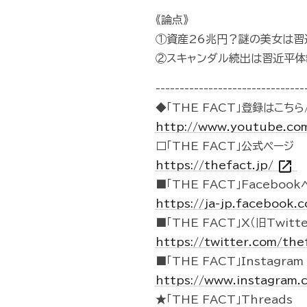
《論点》
①資産26兆円？謎の美女は習
②スキャンダル続出は習近平体
-------------------------------
◆「THE FACT」登録はこちら/
http://www.youtube.co
□「THE FACT」公式ページ
open_in_new
https://thefact.jp/
■「THE FACT」Faceboo
https://ja-jp.facebook
■「THE FACT」X（旧Twitte
https://twitter.com/the
■「THE FACT」Instagram
https://www.instagram.
★「THE FACT」Threads