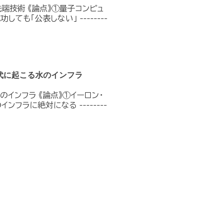
端技術 《論点》①量子コンピュ
も「公表しない」 --------
代に起こる水のインフラ
インフラ 《論点》①イーロン・
フラに絶対になる --------