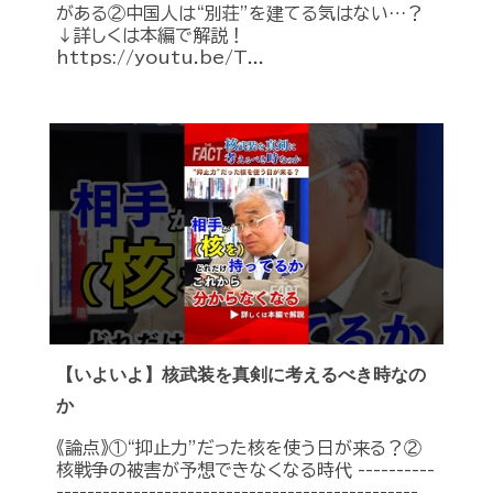
がある②中国人は“別荘”を建てる気はない…？
↓詳しくは本編で解説！
https://youtu.be/T...
【いよいよ】核武装を真剣に考えるべき時なの
か
《論点》①“抑止力”だった核を使う日が来る？②
核戦争の被害が予想できなくなる時代 ----------
-----------------------------------------------...