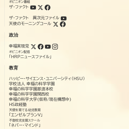
オピニオン番組
ザ・ファクト
ザ・ファクト 異次元ファイル
天使のモーニングコール
政治
幸福実現党
オピニオン配信
「HRPニュースファイル」
教育
ハッピー・サイエンス・ユニバーシティ（HSU）
学校法人 幸福の科学学園
幸福の科学学園那須本校
幸福の科学学園関西校
幸福の科学大学(仮称/現在構想中)
HS政経塾
天使を育てる幼児教育
「エンゼルプランV」
不登校児支援スクール
「ネバー・マインド」