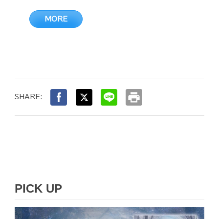
MORE
print
SHARE:
PICK UP