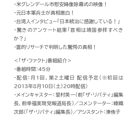
・米グレンデール市慰安婦像除幕式の映像！
・元日本軍兵士が真相激白！
・台湾人インタビュー「日本統治に感謝している！」
・驚きのアンケート結果「首相は靖国参拝すべき
か？」
・霊的リサーチで判明した驚愕の真相！
＜「ザ・ファクト」番組紹介＞
・番組時間：45分
・配信：月1回、第2土曜日 配信予定（※初回は
2013年8月10日（土）20時配信）
・メインキャスター：里村英一（前「ザ・リバティ」編集
長、前幸福実現党報道局長）／コメンテーター：綾織
次郎（「ザ・リバティ」編集長）／アシスタント：湊侑子