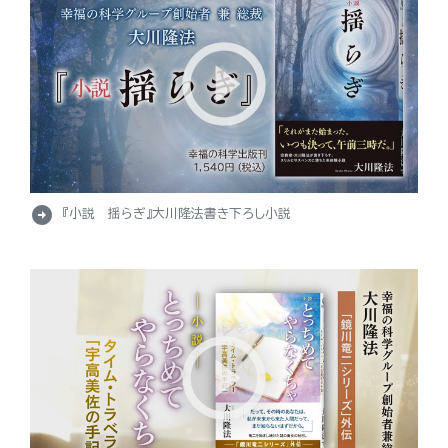
arrow_circle_right
『小説 揺らぎ』大川隆法書き下ろし小説