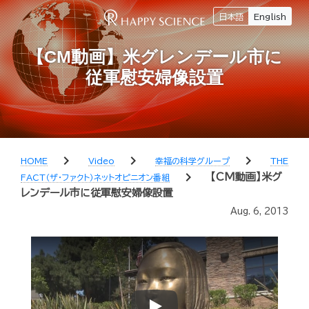
日本語
English
【CM動画】米グレンデール市に
従軍慰安婦像設置
chevron_right
chevron_right
chevron_right
HOME
Video
幸福の科学グループ
THE
chevron_right
【CM動画】米グ
FACT（ザ・ファクト）ネットオピニオン番組
レンデール市に従軍慰安婦像設置
Aug. 6, 2013