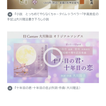
arrow_circle_right
『小説 とっちめてやらなくちゃ－タイム・トラベラー「宇高美佐の
手記」』大川隆法書き下ろし小説
arrow_circle_right
『十年目の君・十年目の恋』（作詞・作曲：大川隆法）