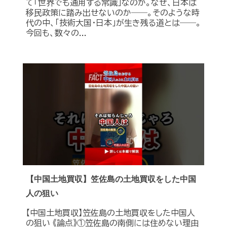
て「世界でも通用する常識」なのか。なぜ、日本は
移民政策に踏み出せないのか――。そのような時
代の中、「技術大国・日本」が生き残る道とは――。
今回も、数々の...
【中国土地買収】笠佐島の土地買収をした中国
人の狙い
【中国土地買収】笠佐島の土地買収をした中国人
の狙い 《論点》①笠佐島の南側には住めない理由