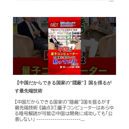
【中国だからできる国家の“隠蔽”】国を揺るが
す最先端技術
【中国だからできる国家の“隠蔽”】国を揺るがす
最先端技術 《論点》①量子コンピューターはあらゆ
る暗号解読が可能②中国は開発に成功しても「公
表しない」 ----------------------...